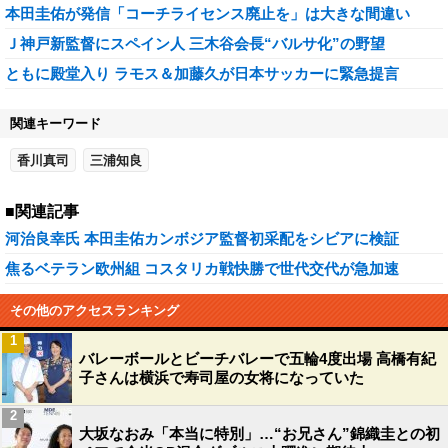
本田圭佑が発信「コーチライセンス廃止を」は大きな間違い
Ｊ神戸新監督にスペイン人 三木谷会長“バルサ化”の野望
ともに殿堂入り ラモス＆加藤久が日本サッカーに緊急提言
関連キーワード
香川真司
三浦知良
■関連記事
河治良幸氏 本田圭佑カンボジア監督初采配をシビアに検証
焦るベテラン欧州組 コスタリカ戦快勝で世代交代が急加速
その他のアクセスランキング
1
バレーボールとビーチバレーで五輪4度出場 高橋有紀
子さんは横浜で寿司屋の女将になっていた
2
大坂なおみ「本当に特別」…“お兄さん”錦織圭との初