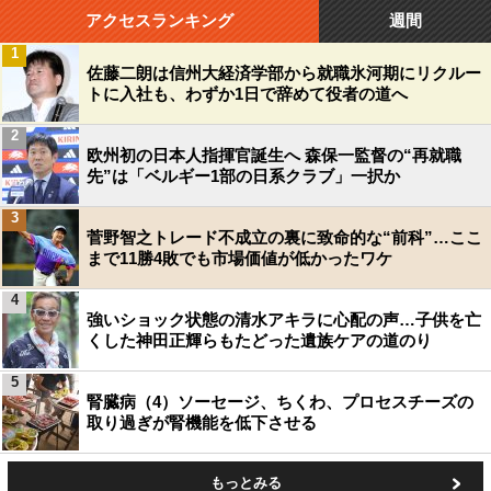
アクセスランキング
週間
1
佐藤二朗は信州大経済学部から就職氷河期にリクルー
トに入社も、わずか1日で辞めて役者の道へ
2
欧州初の日本人指揮官誕生へ 森保一監督の“再就職
先”は「ベルギー1部の日系クラブ」一択か
3
菅野智之トレード不成立の裏に致命的な“前科”…ここ
まで11勝4敗でも市場価値が低かったワケ
4
強いショック状態の清水アキラに心配の声…子供を亡
くした神田正輝らもたどった遺族ケアの道のり
5
腎臓病（4）ソーセージ、ちくわ、プロセスチーズの
取り過ぎが腎機能を低下させる
もっとみる