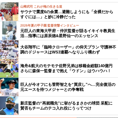
山﨑武司 これが俺の生きる道
サウナで震度6の余震…避難しようにも「全裸だから
すぐには…」と妙に冷静だった
2026年夏の甲子園 監督突撃インタビュー
元巨人の東海大甲府・仲沢監督が語るイキイキ教員生
活…指導には原辰徳&星野仙一のエッセンス
大谷翔平に「臨時クローザー」の仰天プラン 守護神不
調のドジャースはWS3連覇へなりふり構わず
海舟&航大のモテモテ佐野兄弟は移籍金総額140億円
さらに森保一監督まで抱え「ウドン」はウハウハ！
巨人が今オフにも菅野智之を“買戻し”へ…完全復活の
元エースを待つメジャーとの争奪戦
新庄監督の“再就職先”に挙がるまさかの球団 采配に
賛否もチームのテコ入れ役にうってつけ