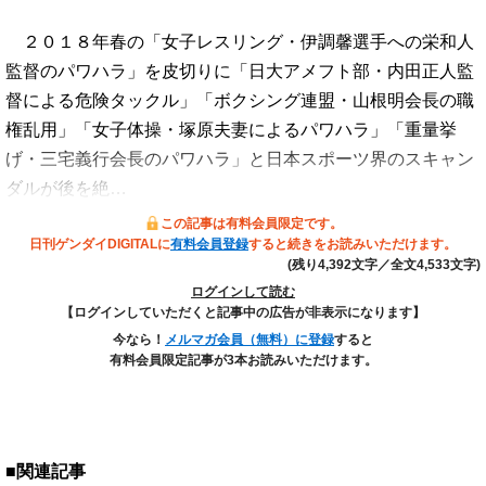
２０１８年春の「女子レスリング・伊調馨選手への栄和人
監督のパワハラ」を皮切りに「日大アメフト部・内田正人監
督による危険タックル」「ボクシング連盟・山根明会長の職
権乱用」「女子体操・塚原夫妻によるパワハラ」「重量挙
げ・三宅義行会長のパワハラ」と日本スポーツ界のスキャン
ダルが後を絶…
この記事は有料会員限定です。
日刊ゲンダイDIGITALに
有料会員登録
すると続きをお読みいただけます。
(残り4,392文字／全文4,533文字)
ログインして読む
【ログインしていただくと記事中の広告が非表示になります】
今なら！
メルマガ会員（無料）に登録
すると
有料会員限定記事が3本お読みいただけます。
■関連記事