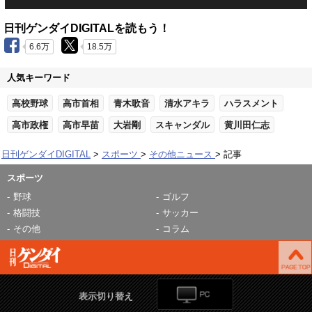
日刊ゲンダイDIGITALを読もう！
6.6万
18.5万
人気キーワード
高校野球
高市首相
青木歌音
清水アキラ
ハラスメント
高市政権
高市早苗
大岩剛
スキャンダル
黄川田仁志
日刊ゲンダイDIGITAL
スポーツ
その他ニュース
記事
スポーツ
野球
ゴルフ
格闘技
サッカー
その他
コラム
表示切り替え