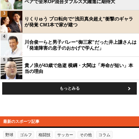
ペアで全米OP混合ダブルス大躍進に期待大
3
りくりゅう プロ転向で“浅田真央超え”衝撃のギャラ
が発覚 CM1本で家が建つ
4
川合俊一らと男子バレー“御三家”だった井上謙さんは
「発達障害の息子のおかげで学んだ」
5
貴ノ浪が43歳で急逝 横綱・大関は「寿命が短い」本
当の理由
もっとみる
最新のスポーツ記事
野球
ゴルフ
格闘技
サッカー
その他
コラム