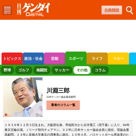
トピックス
政治・社会
芸能
スポーツ
ライフ
マネー
ボートレース
競輪
オートレース
野球
ゴルフ
格闘技
サッカー
その他
コラム
川淵三郎
日本サッカー協会最高顧問
著者のコラム一覧
１９３６年１２月３日生まれ。大阪府出身。早稲田大から古河電工（現千葉）に入り、64年
東京五輪出場。Ｊリーグ初代チェアマン。０２年に日本サッカー協会会長に就任。現協会最
高顧問。１３年に首都大学東京の理事長に就任。１５年４月、バスケットボール界改革のた