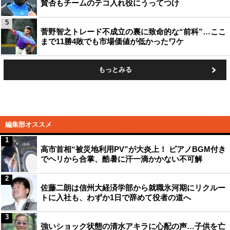
賛否もチームのテコ入れ役にうってつけ
5
菅野智之トレード不成立の裏に致命的な“前科”…ここ
まで11勝4敗でも市場価値が低かったワケ
もっとみる
編集部オススメ
1
高市首相“被災地利用PV”が大炎上！ ピアノBGM付き
でヘリから合掌、酷暑に汗一滴かかない不可解
2
佐藤二朗は信州大経済学部から就職氷河期にリクルー
トに入社も、わずか1日で辞めて役者の道へ
3
強いショック状態の清水アキラに心配の声…子供を亡