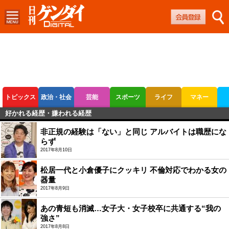
トピックス
政治・社会
芸能
スポーツ
ライフ
マネー
好かれる経歴・嫌われる経歴
ボートレース
競輪
オートレース
非正規の経験は「ない」と同じ アルバイトは職歴にな
らず
2017年8月10日
松居一代と小倉優子にクッキリ 不倫対応でわかる女の
器量
2017年8月9日
あの青短も消滅…女子大・女子校卒に共通する“我の
強さ”
2017年8月8日