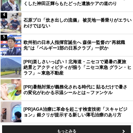
くした神田正輝らもたどった遺族ケアの道のり
4
石原プロ「炊き出しの流儀」 被災地一番乗りがエラい
わけではない
5
欧州初の日本人指揮官誕生へ 森保一監督の“再就職
先”は「ベルギー1部の日系クラブ」一択か
[PR]楽しさいっぱい！北海道・ニセコで避暑の夏旅
絶景とアクティビティが揃う「ニセコ東急 グラン・ヒ
ラフ」～東急不動産
[PR]暑熱対策が義務化される時代に 貼るだけで暑さ
の変化がわかる示温シールとは～ファンケル
[PR]AGA治療に革命を起こす検査技術「スキャビジ
ョン」銀クリが提示する新しい薄毛治療のあり方
もっとみる