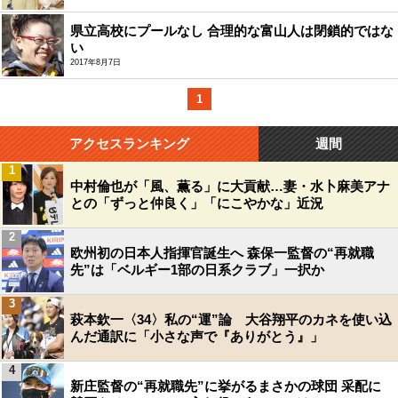
県立高校にプールなし 合理的な富山人は閉鎖的ではな
い
2017年8月7日
1
アクセスランキング
週間
1
中村倫也が「風、薫る」に大貢献…妻・水卜麻美アナ
との「ずっと仲良く」「にこやかな」近況
2
欧州初の日本人指揮官誕生へ 森保一監督の“再就職
先”は「ベルギー1部の日系クラブ」一択か
3
萩本欽一〈34〉私の“運”論 大谷翔平のカネを使い込
んだ通訳に「小さな声で『ありがとう』」
4
新庄監督の“再就職先”に挙がるまさかの球団 采配に