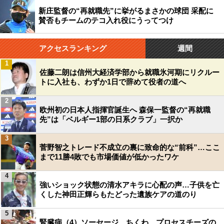
新庄監督の“再就職先”に挙がるまさかの球団 采配に
賛否もチームのテコ入れ役にうってつけ
アクセスランキング
週間
1
佐藤二朗は信州大経済学部から就職氷河期にリクルー
トに入社も、わずか1日で辞めて役者の道へ
2
欧州初の日本人指揮官誕生へ 森保一監督の“再就職
先”は「ベルギー1部の日系クラブ」一択か
3
菅野智之トレード不成立の裏に致命的な“前科”…ここ
まで11勝4敗でも市場価値が低かったワケ
4
強いショック状態の清水アキラに心配の声…子供を亡
くした神田正輝らもたどった遺族ケアの道のり
5
腎臓病（4）ソーセージ、ちくわ、プロセスチーズの