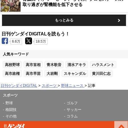
取り過ぎが腎機能を低下させる
もっとみる
日刊ゲンダイDIGITALを読もう！
6.6万
18.5万
人気キーワード
高校野球
高市首相
青木歌音
清水アキラ
ハラスメント
高市政権
高市早苗
大岩剛
スキャンダル
黄川田仁志
日刊ゲンダイDIGITAL
スポーツ
野球ニュース
記事
スポーツ
野球
ゴルフ
格闘技
サッカー
その他
コラム