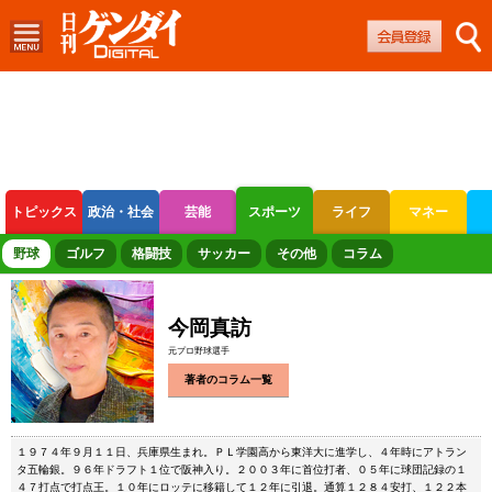
トピックス
政治・社会
芸能
スポーツ
ライフ
マネー
ボートレース
競輪
オートレース
野球
ゴルフ
格闘技
サッカー
その他
コラム
今岡真訪
元プロ野球選手
著者のコラム一覧
１９７４年９月１１日、兵庫県生まれ。ＰＬ学園高から東洋大に進学し、４年時にアトラン
タ五輪銀。９６年ドラフト１位で阪神入り。２００３年に首位打者、０５年に球団記録の１
４７打点で打点王。１０年にロッテに移籍して１２年に引退。通算１２８４安打、１２２本