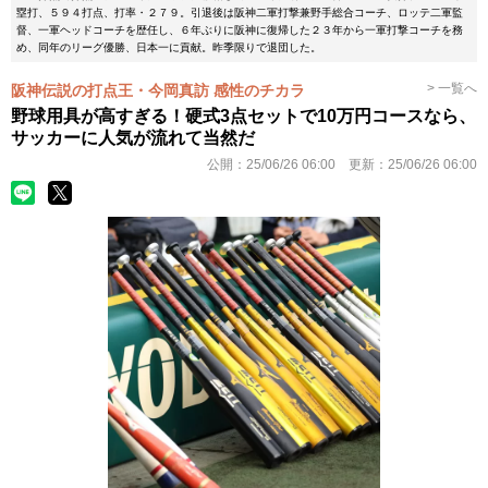
塁打、５９４打点、打率・２７９。引退後は阪神二軍打撃兼野手総合コーチ、ロッテ二軍監
督、一軍ヘッドコーチを歴任し、６年ぶりに阪神に復帰した２３年から一軍打撃コーチを務
め、同年のリーグ優勝、日本一に貢献。昨季限りで退団した。
> 一覧へ
阪神伝説の打点王・今岡真訪 感性のチカラ
野球用具が高すぎる！硬式3点セットで10万円コースなら、
サッカーに人気が流れて当然だ
公開：
25/06/26 06:00
更新：
25/06/26 06:00