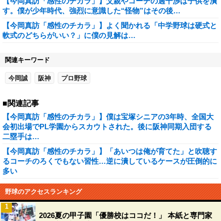
【今岡真訪「感性のチカラ」】父親やコーチの過干渉は子供を潰
す。僕が少年時代、強烈に意識した“怪物”はその後…
【今岡真訪「感性のチカラ」】よく聞かれる「中学野球は硬式と
軟式のどちらがいい？」に僕の見解は…
関連キーワード
今岡誠
阪神
プロ野球
■関連記事
【今岡真訪「感性のチカラ」】僕は宝塚シニアの3年時、全国大
会初出場でPL学園からスカウトされた。後に阪神同期入団する
二塁手は…
【今岡真訪「感性のチカラ」】「あいつは俺が育てた」と吹聴す
るコーチのろくでもない習性…逆に潰しているケースが圧倒的に
多い
野球のアクセスランキング
1
2026夏の甲子園「優勝校はココだ！」 本紙と専門家