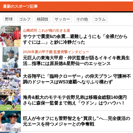
最新のスポーツ記事
野球
ゴルフ
格闘技
サッカー
その他
コラム
山﨑武司 これが俺の生きる道
サウナで震度6の余震…避難しようにも「全裸だから
すぐには…」と妙に冷静だった
2026年夏の甲子園 監督突撃インタビュー
元巨人の東海大甲府・仲沢監督が語るイキイキ教員生
活…指導には原辰徳&星野仙一のエッセンス
大谷翔平に「臨時クローザー」の仰天プラン 守護神不
調のドジャースはWS3連覇へなりふり構わず
海舟&航大のモテモテ佐野兄弟は移籍金総額140億円
さらに森保一監督まで抱え「ウドン」はウハウハ！
巨人が今オフにも菅野智之を“買戻し”へ…完全復活の
元エースを待つメジャーとの争奪戦