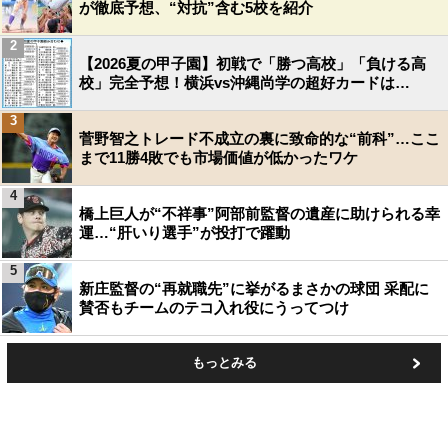
が徹底予想、“対抗”含む5校を紹介
2
【2026夏の甲子園】初戦で「勝つ高校」「負ける高
校」完全予想！横浜vs沖縄尚学の超好カードは…
3
菅野智之トレード不成立の裏に致命的な“前科”…ここ
まで11勝4敗でも市場価値が低かったワケ
4
橋上巨人が“不祥事”阿部前監督の遺産に助けられる幸
運…“肝いり選手”が投打で躍動
5
新庄監督の“再就職先”に挙がるまさかの球団 采配に
賛否もチームのテコ入れ役にうってつけ
もっとみる