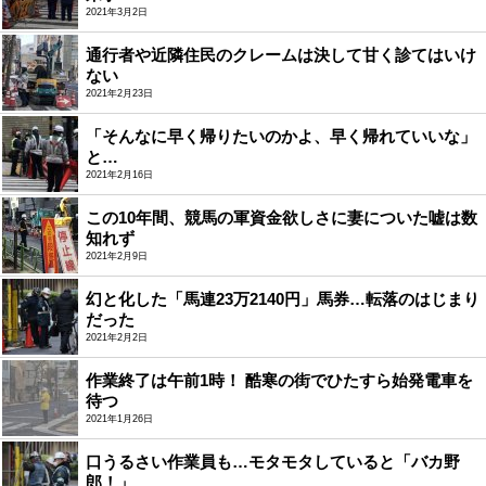
2021年3月2日
通行者や近隣住民のクレームは決して甘く診てはいけ
ない
2021年2月23日
「そんなに早く帰りたいのかよ、早く帰れていいな」
と…
2021年2月16日
この10年間、競馬の軍資金欲しさに妻についた嘘は数
知れず
2021年2月9日
幻と化した「馬連23万2140円」馬券…転落のはじまり
だった
2021年2月2日
作業終了は午前1時！ 酷寒の街でひたすら始発電車を
待つ
2021年1月26日
口うるさい作業員も…モタモタしていると「バカ野
郎！」