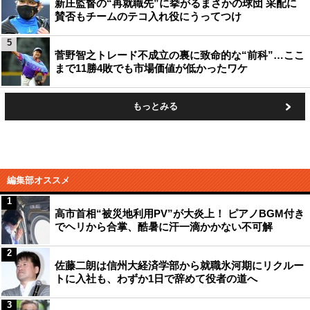
新庄監督の“再就職先”に挙がるまさかの球団 采配に
賛否もチームのテコ入れ役にうってつけ
5
菅野智之トレード不成立の裏に致命的な“前科”…ここ
まで11勝4敗でも市場価値が低かったワケ
もっとみる
編集部オススメ
1
高市首相“被災地利用PV”が大炎上！ ピアノBGM付き
でヘリから合掌、酷暑に汗一滴かかない不可解
2
佐藤二朗は信州大経済学部から就職氷河期にリクルー
トに入社も、わずか1日で辞めて役者の道へ
3