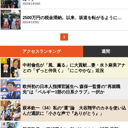
2021年1月19日
2500万円の税金滞納。以来、坂道を転がるように…
2021年1月5日
1
アクセスランキング
週間
1
中村倫也が「風、薫る」に大貢献…妻・水卜麻美アナ
との「ずっと仲良く」「にこやかな」近況
2
欧州初の日本人指揮官誕生へ 森保一監督の“再就職
先”は「ベルギー1部の日系クラブ」一択か
3
萩本欽一〈34〉私の“運”論 大谷翔平のカネを使い込
んだ通訳に「小さな声で『ありがとう』」
4