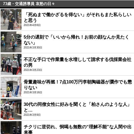
73歳・交通誘導員 哀愁の日々
「死ぬまで働かざるを得ない」がそれもまた私らしい
と思う
2021年4月6日
5分の遅刻で「いいから帰れ！お前の顔なんか見たく
ない」
2021年3月30日
不正な手口で作業量を水増しして請求する伐採業会社
の男
2021年3月23日
骨董趣味が再燃！7点100万円李朝陶磁器が贋作でも懲
りない
2021年3月16日
30代の同僚女性に好みを聞くと「柏さんのような人」
と…
2021年3月9日
チクリに逆切れ、恫喝も無数の“理解不能”な人間や出
来事