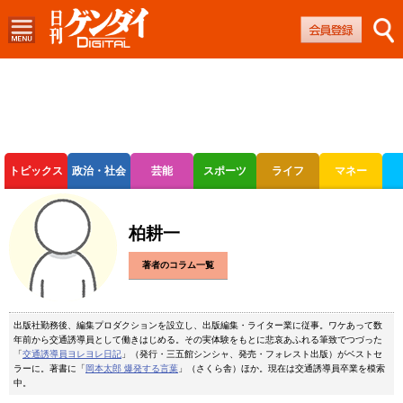
トピックス
政治・社会
芸能
スポーツ
ライフ
マネー
ボートレース
競輪
オートレース
柏耕一
著者のコラム一覧
出版社勤務後、編集プロダクションを設立し、出版編集・ライター業に従事。ワケあって数
年前から交通誘導員として働きはじめる。その実体験をもとに悲哀あふれる筆致でつづった
「
交通誘導員ヨレヨレ日記
」（発行・三五館シンシャ、発売・フォレスト出版）がベストセ
ラーに。著書に「
岡本太郎 爆発する言葉
」（さくら舎）ほか。現在は交通誘導員卒業を模索
中。