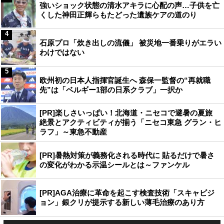
強いショック状態の清水アキラに心配の声…子供を亡
くした神田正輝らもたどった遺族ケアの道のり
4
石原プロ「炊き出しの流儀」 被災地一番乗りがエラい
わけではない
5
欧州初の日本人指揮官誕生へ 森保一監督の“再就職
先”は「ベルギー1部の日系クラブ」一択か
[PR]楽しさいっぱい！北海道・ニセコで避暑の夏旅
絶景とアクティビティが揃う「ニセコ東急 グラン・ヒ
ラフ」～東急不動産
[PR]暑熱対策が義務化される時代に 貼るだけで暑さ
の変化がわかる示温シールとは～ファンケル
[PR]AGA治療に革命を起こす検査技術「スキャビジ
ョン」銀クリが提示する新しい薄毛治療のあり方