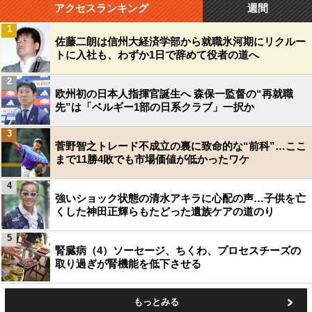
アクセスランキング
週間
1
佐藤二朗は信州大経済学部から就職氷河期にリクルー
トに入社も、わずか1日で辞めて役者の道へ
2
欧州初の日本人指揮官誕生へ 森保一監督の“再就職
先”は「ベルギー1部の日系クラブ」一択か
3
菅野智之トレード不成立の裏に致命的な“前科”…ここ
まで11勝4敗でも市場価値が低かったワケ
4
強いショック状態の清水アキラに心配の声…子供を亡
くした神田正輝らもたどった遺族ケアの道のり
5
腎臓病（4）ソーセージ、ちくわ、プロセスチーズの
取り過ぎが腎機能を低下させる
もっとみる