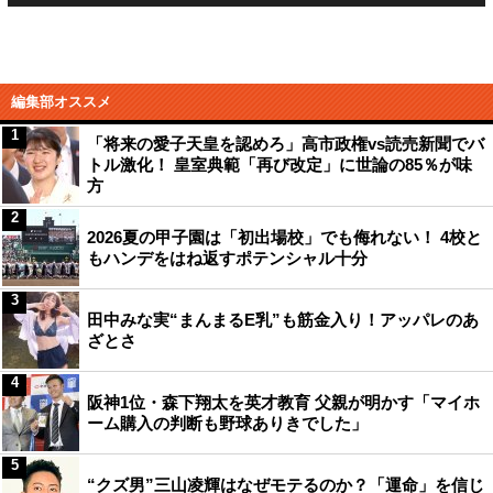
編集部オススメ
1
「将来の愛子天皇を認めろ」高市政権vs読売新聞でバ
トル激化！ 皇室典範「再び改定」に世論の85％が味
方
2
2026夏の甲子園は「初出場校」でも侮れない！ 4校と
もハンデをはね返すポテンシャル十分
3
田中みな実“まんまるE乳”も筋金入り！アッパレのあ
ざとさ
4
阪神1位・森下翔太を英才教育 父親が明かす「マイホ
ーム購入の判断も野球ありきでした」
5
“クズ男”三山凌輝はなぜモテるのか？「運命」を信じ