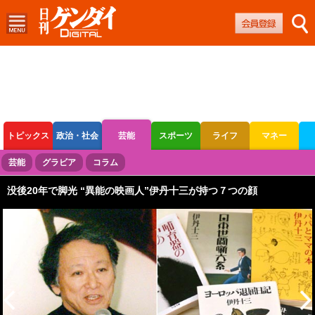
トピックス
政治・社会
芸能
スポーツ
ライフ
マネー
ボートレース
競輪
オートレース
芸能
グラビア
コラム
没後20年で脚光 “異能の映画人”伊丹十三が持つ７つの顔