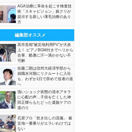
AGA治療に革命を起こす検査技
術「スキャビジョン」銀クリが
提示する新しい薄毛治療のあり
方
編集部オススメ
高市首相“被災地利用PV”が大炎
上！ ピアノBGM付きでヘリから
合掌、酷暑に汗一滴かかない不
可解
佐藤二朗は信州大経済学部から
就職氷河期にリクルートに入社
も、わずか1日で辞めて役者の道
へ
強いショック状態の清水アキラ
に心配の声…子供を亡くした神
田正輝らもたどった遺族ケアの
道のり
石原プロ「炊き出しの流儀」 被
災地一番乗りがエラいわけでは
ない