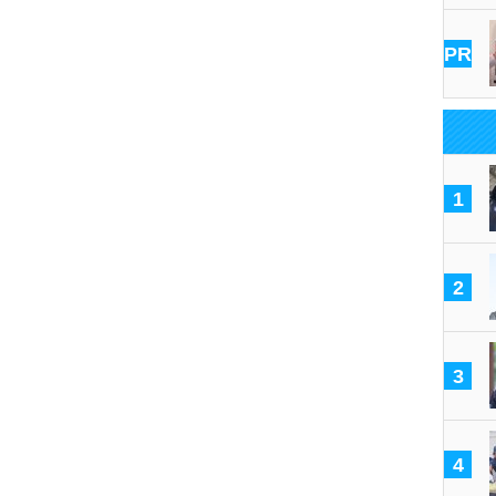
PR
1
2
3
4