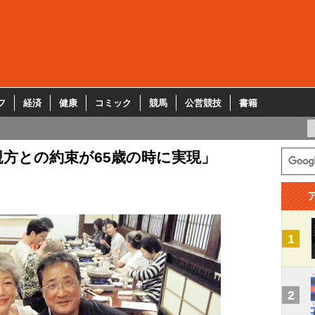
フ
経済
健康
コミック
競馬
公営競技
書籍
方との約束が65歳の時に実現」
1
2