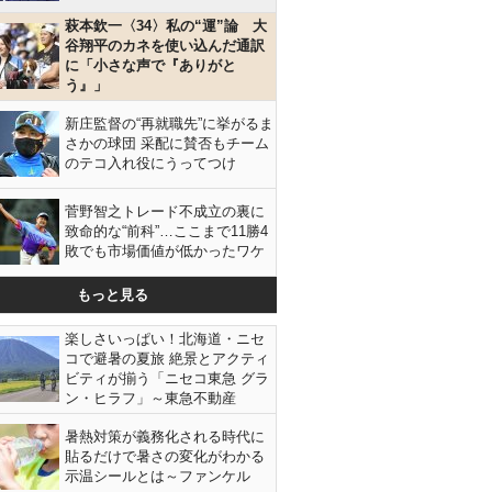
萩本欽一〈34〉私の“運”論 大
谷翔平のカネを使い込んだ通訳
に「小さな声で『ありがと
う』」
新庄監督の“再就職先”に挙がるま
さかの球団 采配に賛否もチーム
のテコ入れ役にうってつけ
菅野智之トレード不成立の裏に
致命的な“前科”…ここまで11勝4
敗でも市場価値が低かったワケ
もっと見る
楽しさいっぱい！北海道・ニセ
コで避暑の夏旅 絶景とアクティ
向かい合って股割り（提供写真）
ビティが揃う「ニセコ東急 グラ
ン・ヒラフ」～東急不動産
暑熱対策が義務化される時代に
貼るだけで暑さの変化がわかる
示温シールとは～ファンケル