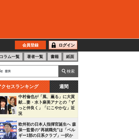
会員登録
ログイン
コラム一覧
著者一覧
書籍
紙面
アクセスランキング
週間
中村倫也が「風、薫る」に大貢
献…妻・水卜麻美アナとの「ず
っと仲良く」「にこやかな」近
況
欧州初の日本人指揮官誕生へ 森
保一監督の“再就職先”は「ベル
ギー1部の日系クラブ」一択か