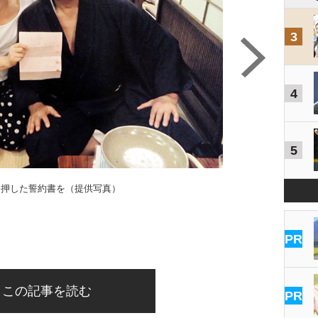
3
4
5
を押した誓約書を（提供写真）
PR
この記事を読む
PR