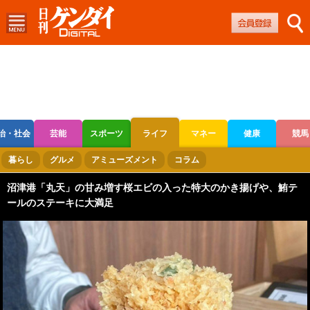
治・社会
芸能
スポーツ
ライフ
マネー
健康
競馬
ボートレース
競輪
オートレース
暮らし
グルメ
アミューズメント
コラム
沼津港「丸天」の甘み増す桜エビの入った特大のかき揚げや、鮪テ
ールのステーキに大満足