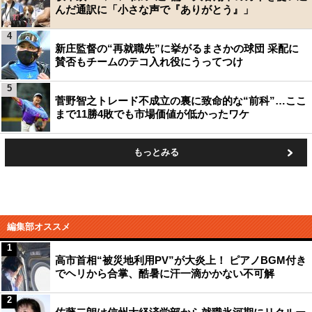
んだ通訳に「小さな声で『ありがとう』」
4
新庄監督の“再就職先”に挙がるまさかの球団 采配に
賛否もチームのテコ入れ役にうってつけ
5
菅野智之トレード不成立の裏に致命的な“前科”…ここ
まで11勝4敗でも市場価値が低かったワケ
もっとみる
編集部オススメ
1
高市首相“被災地利用PV”が大炎上！ ピアノBGM付き
でヘリから合掌、酷暑に汗一滴かかない不可解
2