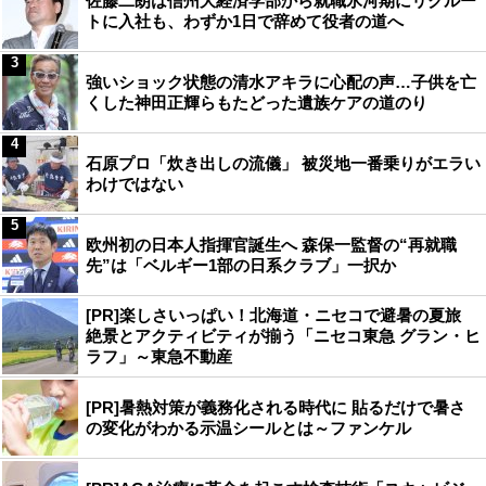
佐藤二朗は信州大経済学部から就職氷河期にリクルー
トに入社も、わずか1日で辞めて役者の道へ
3
強いショック状態の清水アキラに心配の声…子供を亡
くした神田正輝らもたどった遺族ケアの道のり
4
石原プロ「炊き出しの流儀」 被災地一番乗りがエラい
わけではない
5
欧州初の日本人指揮官誕生へ 森保一監督の“再就職
先”は「ベルギー1部の日系クラブ」一択か
[PR]楽しさいっぱい！北海道・ニセコで避暑の夏旅
絶景とアクティビティが揃う「ニセコ東急 グラン・ヒ
ラフ」～東急不動産
[PR]暑熱対策が義務化される時代に 貼るだけで暑さ
の変化がわかる示温シールとは～ファンケル