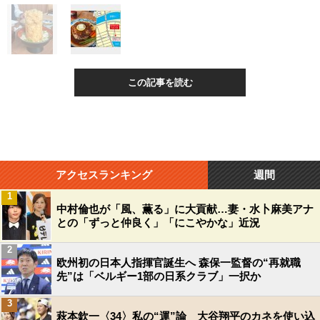
この記事を読む
アクセスランキング
週間
1
中村倫也が「風、薫る」に大貢献…妻・水卜麻美アナ
との「ずっと仲良く」「にこやかな」近況
2
欧州初の日本人指揮官誕生へ 森保一監督の“再就職
先”は「ベルギー1部の日系クラブ」一択か
3
萩本欽一〈34〉私の“運”論 大谷翔平のカネを使い込