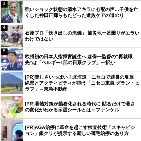
3
強いショック状態の清水アキラに心配の声…子供を亡
くした神田正輝らもたどった遺族ケアの道のり
4
石原プロ「炊き出しの流儀」 被災地一番乗りがエラい
わけではない
5
欧州初の日本人指揮官誕生へ 森保一監督の“再就職
先”は「ベルギー1部の日系クラブ」一択か
[PR]楽しさいっぱい！北海道・ニセコで避暑の夏旅
絶景とアクティビティが揃う「ニセコ東急 グラン・ヒ
ラフ」～東急不動産
[PR]暑熱対策が義務化される時代に 貼るだけで暑さ
の変化がわかる示温シールとは～ファンケル
[PR]AGA治療に革命を起こす検査技術「スキャビジ
ョン」銀クリが提示する新しい薄毛治療のあり方