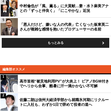
4
中村倫也が「風、薫る」に大貢献…妻・水卜麻美アナ
との「ずっと仲良く」「にこやかな」近況
5
「恩人だけど、嫌いな人の代表」亡くなった板東英二
さんが複雑な感情を抱いたプロデューサーの名前
もっとみる
編集部オススメ
1
高市首相“被災地利用PV”が大炎上！ ピアノBGM付き
でヘリから合掌、酷暑に汗一滴かかない不可解
2
佐藤二朗は信州大経済学部から就職氷河期にリクルー
トに入社も、わずか1日で辞めて役者の道へ