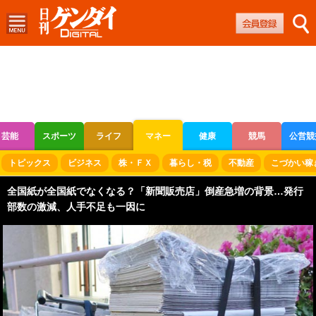
芸能
スポーツ
ライフ
マネー
健康
競馬
公営競
ボートレース
競輪
オートレース
トピックス
ビジネス
株・ＦＸ
暮らし・税
不動産
こづかい稼
全国紙が全国紙でなくなる？「新聞販売店」倒産急増の背景…発行
部数の激減、人手不足も一因に