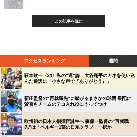
この記事を読む
アクセスランキング
週間
1
萩本欽一〈34〉私の“運”論 大谷翔平のカネを使い込
んだ通訳に「小さな声で『ありがとう』」
2
新庄監督の“再就職先”に挙がるまさかの球団 采配に
賛否もチームのテコ入れ役にうってつけ
3
欧州初の日本人指揮官誕生へ 森保一監督の“再就職
先”は「ベルギー1部の日系クラブ」一択か