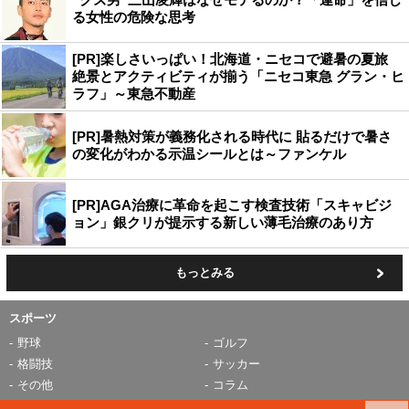
る女性の危険な思考
[PR]楽しさいっぱい！北海道・ニセコで避暑の夏旅
絶景とアクティビティが揃う「ニセコ東急 グラン・ヒ
ラフ」～東急不動産
[PR]暑熱対策が義務化される時代に 貼るだけで暑さ
の変化がわかる示温シールとは～ファンケル
[PR]AGA治療に革命を起こす検査技術「スキャビジ
ョン」銀クリが提示する新しい薄毛治療のあり方
もっとみる
スポーツ
野球
ゴルフ
格闘技
サッカー
その他
コラム