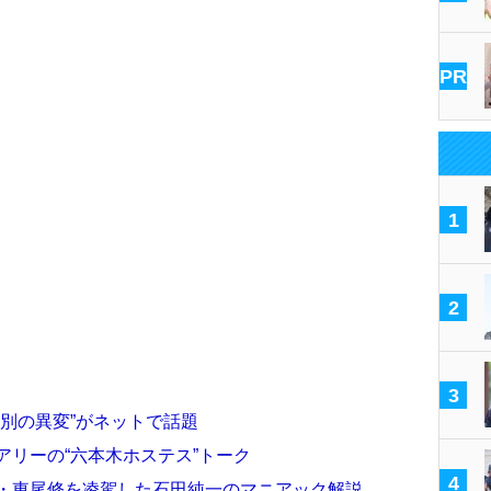
PR
1
2
3
“別の異変”がネットで話題
アリーの“六本木ホステス”トーク
4
父・東尾修を凌駕した石田純一のマニアック解説