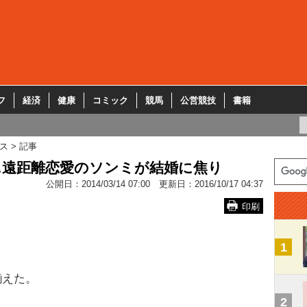
フ
経済
健康
コミック
競馬
公営競技
書籍
ス
記事
…遠距離恋愛のソンミが結婚に焦り
公開日：
2014/03/14 07:00
更新日：
2016/10/17 04:37
印刷
1
揃えた。
2