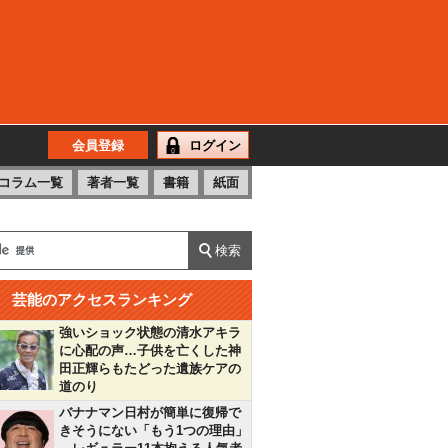
会員登録
ログイン
コラム一覧
著者一覧
書籍
紙面
芸能のアクセスランキング
強いショック状態の清水アキラ
に心配の声…子供を亡くした神
田正輝らもたどった遺族ケアの
道のり
バナナマン日村が簡単に復帰で
きそうにない「もう1つの理由」