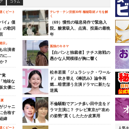
ア
コラム
聴くビート
テレサ・テン没後30年 極秘取材メモを解
く
バイ』僅
（69）慢性の喘息発作で緊急入
」の歌詞
院。酸素吸入、点滴、投薬の最晩
言
年
開示」
孤独のキネマ
も出演者
【白パンと独裁者】ナチス敗戦の
のに…
愚かな人間模様が胸に響く
すか？
松本若菜「ジュラシック・ワール
“覚
ド」吹き替え《棒読み》論争再
…「地味な
燃…暗雲漂う主演ドラマに新たな
板女優に
逆風
年夏
不倫騒動でアンチ多い田中圭をド
がジャニ
ラマ主演に？ テレビ東京が“攻め
に合格す
の姿勢”貫くしたたか皮算用
経緯
聴くビート
人気