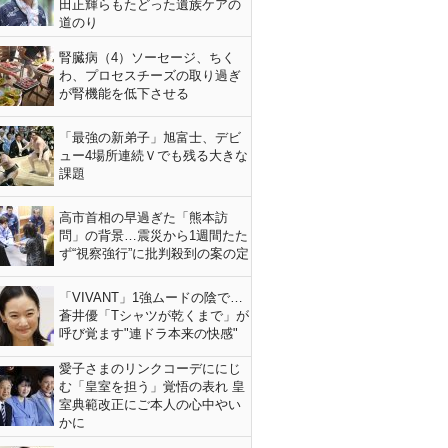
田正輝らもたどった遺族ケアの
道のり
腎臓病（4）ソーセージ、ちく
わ、プロセスチーズの取り過ぎ
が腎機能を低下させる
「最強の新弟子」旭富士、デビ
ュー4場所連続Ｖでも残る大きな
課題
高市首相の早過ぎた「熊本訪
問」の背景…震災から1週間たた
ず“視察強行”に批判殺到の案の定
「VIVANT」1強ムードの陰で…
蒼井優「Tシャツが乾くまで」が
呼び覚ます"連ドラ本来の快感"
愛子さまのリンクコーデににじ
む「皇室を担う」覚悟の表れ 皇
室典範改正にご本人の心中やい
かに