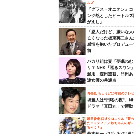
ルズ
『グラス・オニオン』コ
ング然としたビートルズ
がえし」
「恩人だけど、嫌いな人
亡くなった板東英二さん
感情を抱いたプロデュー
前
バカリ組は妻「夢眠ねむ
リ？ NHK『巡るスワン
起用…森田望智、臼田あ
連女優の共通点
再発見 ちょうど10年前のテレ
堺雅人は“日曜の夜”、N
ドラマ「真田丸」で躍動
増田俊也 口述クロニクル「茶
たコメディアン 欽ちゃんのぜ
ちゃう！」
萩本欽一〈34〉私の“運