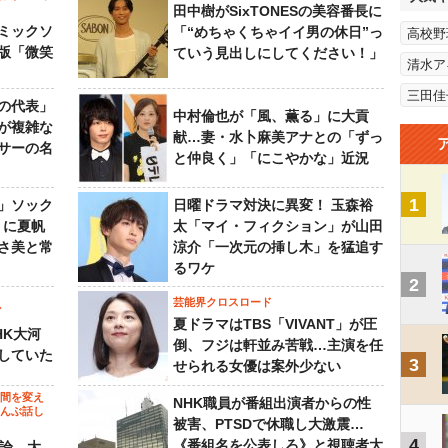
田中樹がSixTONESの美容番長に
ミックソ
「“めちゃくちゃイイ男の休日”っ
高校野
版「微笑
ていう見出しにしてください！」
清水ア
三田佳
の代表」
中村倫也が「風、薫る」に大貢
が複雑な
献…妻・水卜麻美アナとの「ずっ
サーの名
と仲良く」「にこやかな」近況
1
」ソック
日曜ドラマ対決に異変！ 玉森裕
』に夏帆
太「マイ・フィクション」が山田
さ美と常
涼介「一次元の挿し木」を猛追す
るワケ
2
芸能界クロスロード
ビ
夏ドラマはTBS「VIVANT」が圧
HK大河
倒、フジは軒並み苦戦…主演を任
していた
3
せられる女優は案外少ない
の間を変え
NHK職員が番組出演者からの性
～んぶ話し
被害、PTSDで休職し大激震…
4
《番組名を公表しろ》と視聴者大
”論 大