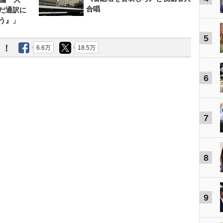
合唱
だ通訳に
う』」
5
う！
6.6万
18.5万
6
7
8
9