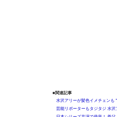
■関連記事
水沢アリーが髪色イメチェンも 
芸能リポーターもタジタジ 水沢
日本シリーズ共演で発覚！ 義