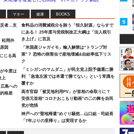
フ
マネー
健康
BOOKS
5
災者…支
食料品の消費減税分を賄う「恒久財源」ならすで
にある！ 25年度与党税制改正大綱は「法人税引
き上げ」に言及
）松岡外
原因
「米国産ジャガイモ」輸入解禁は“トランプ対
策”？ 恐怖の病害虫で産地壊滅&自給率低下リス
みにじる高
ク
「ミシガンのマムダニ」が民主党上院予備選に勝
が今度は
利 「急進左派では本選で勝てない」という常識を
炎上
覆すか
「広島への
高市官邸「被災地利用PV」が首相の命取りに？
的格差
安倍元首相“コロナおこもり動画”の二の舞を自民
党が危惧
神戸への“聖地帰還”めぐり騒然…山口組・司組長
「7年ぶりの里帰り」は実現するか