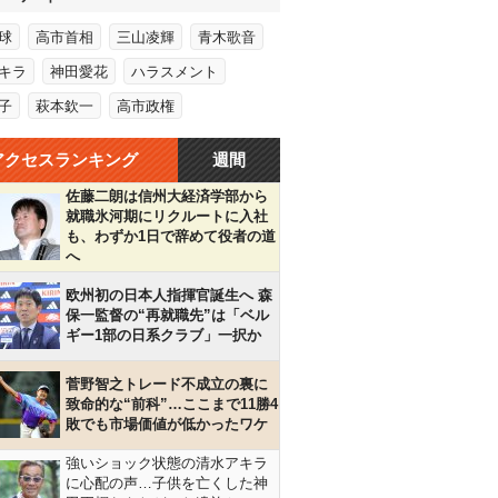
球
高市首相
三山凌輝
青木歌音
キラ
神田愛花
ハラスメント
子
萩本欽一
高市政権
アクセスランキング
週間
佐藤二朗は信州大経済学部から
就職氷河期にリクルートに入社
も、わずか1日で辞めて役者の道
へ
欧州初の日本人指揮官誕生へ 森
保一監督の“再就職先”は「ベル
ギー1部の日系クラブ」一択か
菅野智之トレード不成立の裏に
致命的な“前科”…ここまで11勝4
敗でも市場価値が低かったワケ
強いショック状態の清水アキラ
に心配の声…子供を亡くした神