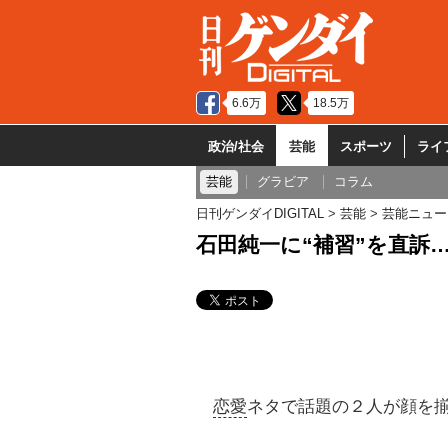
6.6万
18.5万
政治/社会
芸能
スポーツ
ライ
芸能
グラビア
コラム
日刊ゲンダイDIGITAL
芸能
芸能ニュー
石田純一に“補習”を直訴
恋愛
ネタで話題の２人が顔を