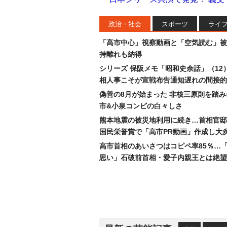
政治・社会
スポーツ
ライ
「高市中心」視察動画と「空気読む」被
持離れも納得
シリーズ 保阪メモ「昭和史余話」（12
相人事こそが宣戦布告通知遅れの間接的
偽善の8月が始まった 非核三原則を踏
市&小泉コンビの白々しさ
熊本地震の被災地利用に続き…首相官邸
国民栄誉賞で「高市PR動画」作成し大
高市首相のあいさつはコピペ率85％…
思い」石破前首相・愛子内親王とは絶望