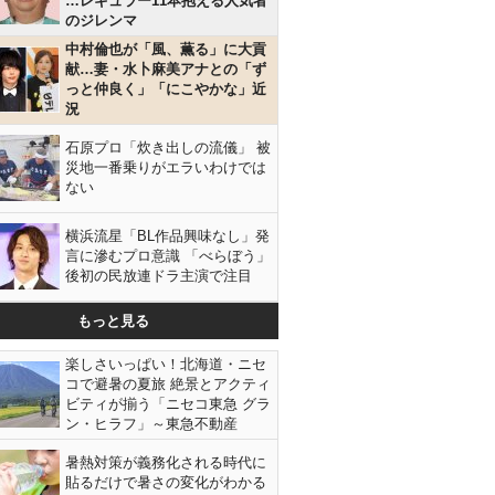
…レギュラー11本抱える人気者
のジレンマ
中村倫也が「風、薫る」に大貢
献…妻・水卜麻美アナとの「ず
っと仲良く」「にこやかな」近
況
石原プロ「炊き出しの流儀」 被
災地一番乗りがエラいわけでは
ない
横浜流星「BL作品興味なし」発
言に滲むプロ意識 「べらぼう」
後初の民放連ドラ主演で注目
もっと見る
楽しさいっぱい！北海道・ニセ
コで避暑の夏旅 絶景とアクティ
ビティが揃う「ニセコ東急 グラ
ン・ヒラフ」～東急不動産
暑熱対策が義務化される時代に
貼るだけで暑さの変化がわかる