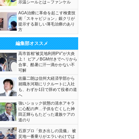
示温シールとは～ファンケル
AGA治療に革命を起こす検査技
術「スキャビジョン」銀クリが
提示する新しい薄毛治療のあり
方
編集部オススメ
高市首相“被災地利用PV”が大炎
上！ ピアノBGM付きでヘリから
合掌、酷暑に汗一滴かかない不
可解
佐藤二朗は信州大経済学部から
就職氷河期にリクルートに入社
も、わずか1日で辞めて役者の道
へ
強いショック状態の清水アキラ
に心配の声…子供を亡くした神
田正輝らもたどった遺族ケアの
道のり
石原プロ「炊き出しの流儀」 被
災地一番乗りがエラいわけでは