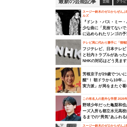
最新の芸能記事
芸能
グラビ
スージー鈴木のゼロからぜんぶ
ルズ
『ドント・パス・ミー・
少な曲に「見捨てないで
に込められたリンゴの予
テレビ局に代わり勝手に「情報
フジテレビ、日本テレビ
と社内トラブルがあった
NHKの対応はどう見ま
芳根京子が29歳でついに
醒”！ 朝ドラから10年
実力派」が局をまたぐ看
この有名人の意外な学歴 2026
野球少年だった亀梨和也
ーズ入所も都立水元高校
るまでの“男気”あふれる
スージー鈴木のゼロからぜんぶ