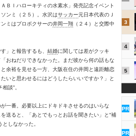
ＡＢＩハローキティの水素水」発売記念イベント
とソンミ（２５）。水沢は
サッカー
元日本代表のＪ
3
ソンミはプロボクサーの
井岡一翔
（２４）と交際中
4
す」と報告するも、
結婚
に関しては差がクッキ
て「おねだりできなかった。まだ彼から何の話もな
」と余裕を見せる一方、大阪在住の井岡と遠距離恋
5
したいと思わせるにはどうしたらいいですか？」と
チ相談”。
が一番。必要以上にドキドキさせるのはいらな
PR
を送ると、「あとでもっとお話を聞きたい」と“補
うとしなかった。
PR