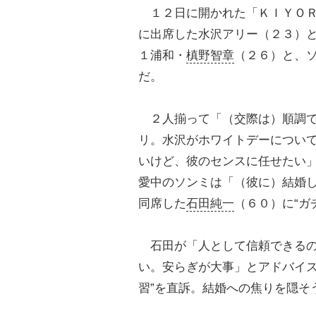
１２日に開かれた「ＫＩＹＯＲ
に出席した水沢アリー（２３）
１浦和・
槙野智章
（２６）と、
だ。
２人揃って「（交際は）順調で
リ。水沢がホワイトデーについ
いけど、彼のセンスに任せたい
愛中のソンミは「（彼に）結婚
同席した
石田純一
（６０）に“ガ
石田が「人として信頼できるの
い。安らぎが大事」とアドバイス
習”を直訴。結婚への焦りを隠そ