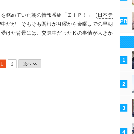
を務めていた朝の情報番組「ＺＩＰ！」（
日本テ
PR
喫中だが、そもそも関根が月曜から金曜までの早朝
き受けた背景には、交際中だったＫの事情が大きか
1
1
2
次へ
>>
2
3
4