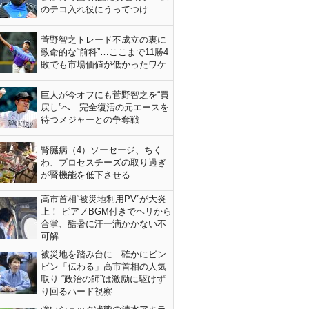
のテコ入れ役にうってつけ
菅野智之トレード不成立の裏に
致命的な“前科”…ここまで11勝4
敗でも市場価値が低かったワケ
巨人が今オフにも菅野智之を“買
戻し”へ…完全復活の元エースを
待つメジャーとの争奪戦
腎臓病（4）ソーセージ、ちく
わ、プロセスチーズの取り過ぎ
が腎機能を低下させる
高市首相“被災地利用PV”が大炎
上！ ピアノBGM付きでヘリから
合掌、酷暑に汗一滴かかない不
可解
被災地を踏み台に…確かにビン
ビン「伝わる」高市首相の人気
取り “政治の師”は激励に駆けず
り回るハード視察