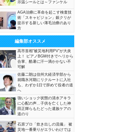
示温シールとは～ファンケル
AGA治療に革命を起こす検査技
術「スキャビジョン」銀クリが
提示する新しい薄毛治療のあり
方
編集部オススメ
高市首相“被災地利用PV”が大炎
上！ ピアノBGM付きでヘリから
合掌、酷暑に汗一滴かかない不
可解
佐藤二朗は信州大経済学部から
就職氷河期にリクルートに入社
も、わずか1日で辞めて役者の道
へ
強いショック状態の清水アキラ
に心配の声…子供を亡くした神
田正輝らもたどった遺族ケアの
道のり
石原プロ「炊き出しの流儀」 被
災地一番乗りがエラいわけでは