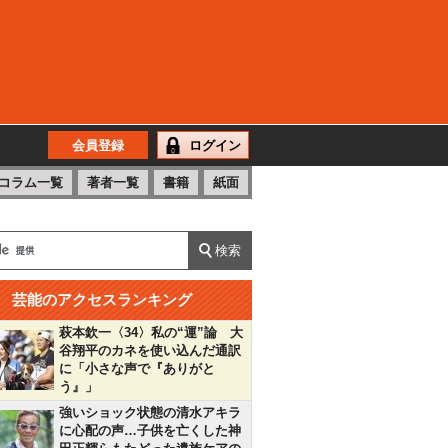
会員登録
ログイン
コラム一覧
著者一覧
書籍
紙面
芸能のアクセスランキング
萩本欽一〈34〉私の“運”論 大
谷翔平のカネを使い込んだ通訳
に「小さな声で『ありがと
う』」
強いショック状態の清水アキラ
に心配の声…子供を亡くした神