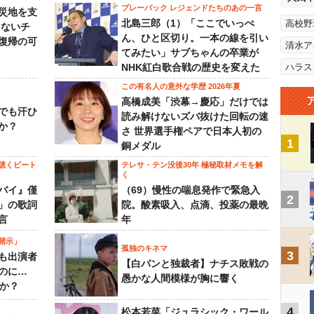
プレーバック レジェンドたちのあの一言
災地を支
北島三郎（1）「ここでいっぺ
高校野
らないチ
ん、ひと区切り。一本の線を引い
復帰の可
清水ア
てみたい」サブちゃんの卒業が
NHK紅白歌合戦の歴史を変えた
ハラス
この有名人の意外な学歴 2026年夏
高橋成美「渋幕→慶応」だけでは
でも汗ひ
読み解けないズバ抜けた回転の速
か？
さ 世界選手権ペアで日本人初の
1
銅メダル
聴くビート
テレサ・テン没後30年 極秘取材メモを解
く
バイ』僅
（69）慢性の喘息発作で緊急入
2
」の歌詞
院。酸素吸入、点滴、投薬の最晩
言
年
開示」
孤独のキネマ
3
も出演者
【白パンと独裁者】ナチス敗戦の
のに…
愚かな人間模様が胸に響く
すか？
4
松本若菜「ジュラシック・ワール