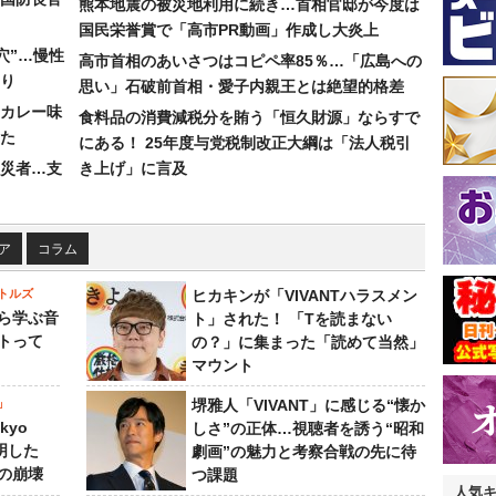
熊本地震の被災地利用に続き…首相官邸が今度は
国民栄誉賞で「高市PR動画」作成し大炎上
穴”…慢性
高市首相のあいさつはコピペ率85％…「広島への
り
思い」石破前首相・愛子内親王とは絶望的格差
カレー味
食料品の消費減税分を賄う「恒久財源」ならすで
た
にある！ 25年度与党税制改正大綱は「法人税引
災者…支
き上げ」に言及
ア
コラム
トルズ
ヒカキンが「VIVANTハラスメン
ら学ぶ音
ト」された！ 「Tを読まない
トって
の？」に集まった「読めて当然」
マウント
」
堺雅人「VIVANT」に感じる“懐か
kyo
しさ”の正体…視聴者を誘う“昭和
判明した
劇画”の魅力と考察合戦の先に待
の崩壊
つ課題
人気