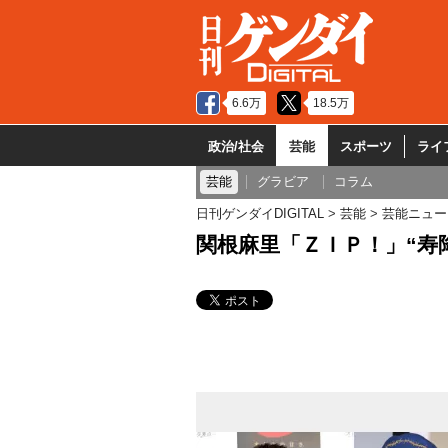
6.6万
18.5万
政治/社会
芸能
スポーツ
ライ
芸能
グラビア
コラム
日刊ゲンダイDIGITAL
芸能
芸能ニュー
関根麻里「ＺＩＰ！」“寿