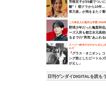
芳根京子が29歳でついに
醒”！ 朝ドラから10年
実力派」が局をまたぐ看
この有名人の意外な学歴 2026
野球少年だった亀梨和也
ーズ入所も都立水元高校
るまでの“男気”あふれる
スージー鈴木のゼロからぜんぶ
ルズ
『グラス・オニオン』コ
ング然としたビートルズ
がえし」
日刊ゲンダイDIGITALを読も