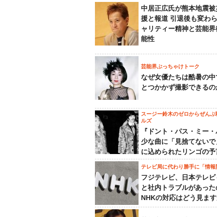
中居正広氏が熊本地震被
援と報道 引退後も変わ
ャリティー精神と芸能界
能性
芸能界ぶっちゃけトーク
なぜ女優たちは酷暑の中
とつかかず撮影できるの
スージー鈴木のゼロからぜんぶ
ルズ
『ドント・パス・ミー・
少な曲に「見捨てないで
に込められたリンゴの予
テレビ局に代わり勝手に「情報
フジテレビ、日本テレビ
と社内トラブルがあった
NHKの対応はどう見ま