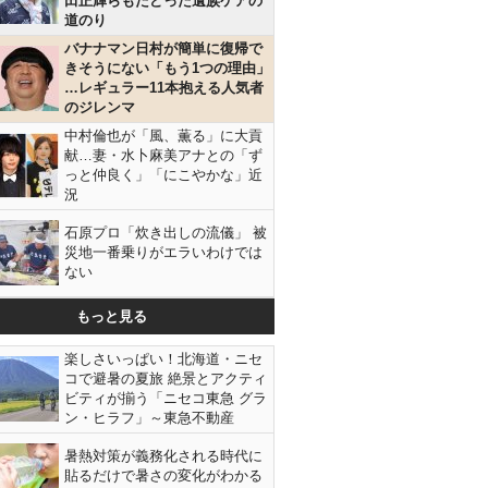
田正輝らもたどった遺族ケアの
道のり
バナナマン日村が簡単に復帰で
きそうにない「もう1つの理由」
…レギュラー11本抱える人気者
のジレンマ
中村倫也が「風、薫る」に大貢
献…妻・水卜麻美アナとの「ず
っと仲良く」「にこやかな」近
況
石原プロ「炊き出しの流儀」 被
災地一番乗りがエラいわけでは
ない
もっと見る
楽しさいっぱい！北海道・ニセ
コで避暑の夏旅 絶景とアクティ
ビティが揃う「ニセコ東急 グラ
ン・ヒラフ」～東急不動産
暑熱対策が義務化される時代に
貼るだけで暑さの変化がわかる