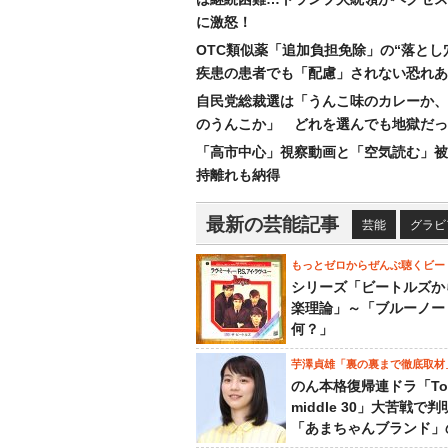
に激怒！
OTC類似薬「追加負担免除」の“落とし
疾患の患者でも「配慮」されない恐れあ
自民党総裁選は「うんこ味のカレーか、
のうんこか」 どれを選んでも地獄だっ
「高市中心」視察動画と「空気読む」被
持離れも納得
最新の芸能記事
芸能
グラビ
もっとゼロからぜんぶ聴くビー
シリーズ「ビートルズか
楽理論」～「ブルーノー
何？」
芋澤貞雄「裏の裏まで徹底取材
のん本格復帰連ドラ「To
middle 30」大苦戦で
「あまちゃんブランド」