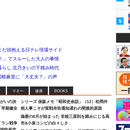
5
まだ頭抱える日テレ現場サイド
Ｐ！」でスルーした大人の事情
暮らし 北乃きいの下積み時代
”関根麻里に「大丈夫？」の声
フ
マネー
健康
BOOKS
まがいの決
シリーズ 保阪メモ「昭和史余話」（12）松岡外
「早期健全
相人事こそが宣戦布告通知遅れの間接的原因
偽善の8月が始まった 非核三原則を踏みにじる高
イラン戦争
市&小泉コンビの白々しさ
国防長官