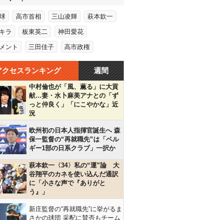
球
高市首相
三山凌輝
萩本欽一
キラ
板東英二
神田愛花
メント
三田佳子
高市政権
アクセスランキング
週間
中村倫也が「風、薫る」に大貢
献…妻・水卜麻美アナとの「ず
っと仲良く」「にこやかな」近
況
欧州初の日本人指揮官誕生へ 森
保一監督の“再就職先”は「ベル
ギー1部の日系クラブ」一択か
萩本欽一〈34〉私の“運”論 大
谷翔平のカネを使い込んだ通訳
に「小さな声で『ありがと
う』」
新庄監督の“再就職先”に挙がるま
さかの球団 采配に賛否もチーム