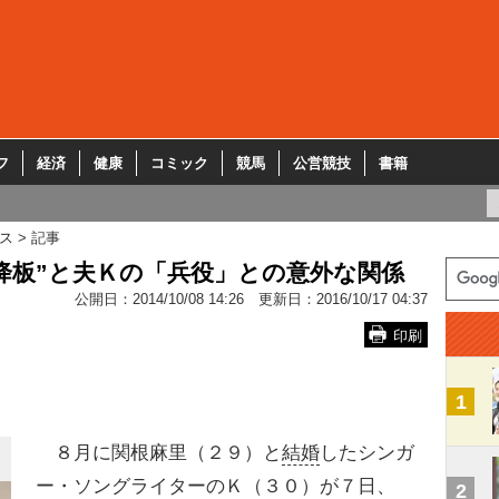
フ
経済
健康
コミック
競馬
公営競技
書籍
ス
記事
降板”と夫Ｋの「兵役」との意外な関係
公開日：
2014/10/08 14:26
更新日：
2016/10/17 04:37
印刷
1
８月に関根麻里（２９）と
結婚
したシンガ
ー・ソングライターのＫ（３０）が７日、
2