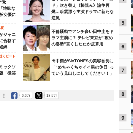
“覚
ド」吹き替え《棒読み》論争再
…「地味な
燃…暗雲漂う主演ドラマに新たな
板女優に
逆風
5
年夏
不倫騒動でアンチ多い田中圭をド
がジャニ
ラマ主演に？ テレビ東京が“攻め
に合格す
の姿勢”貫くしたたか皮算用
6
経緯
聴くビート
田中樹がSixTONESの美容番長に
ミックソ
「“めちゃくちゃイイ男の休日”っ
7
版「微笑
ていう見出しにしてください！」
8
う！
6.6万
18.5万
9