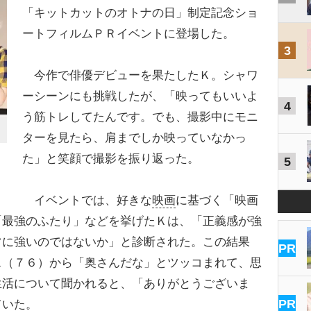
「キットカットのオトナの日」制定記念ショ
ートフィルムＰＲイベントに登場した。
3
今作で俳優デビューを果たしたＫ。シャワ
ーシーンにも挑戦したが、「映ってもいいよ
4
う筋トレしてたんです。でも、撮影中にモニ
ターを見たら、肩までしか映っていなかっ
た」と笑顔で撮影を振り返った。
5
イベントでは、好きな
映画
に基づく「映画
「最強のふたり」などを挙げたＫは、「正義感が強
常に強いのではないか」と診断された。この結果
PR
ス（７６）から「奥さんだな」とツッコまれて、思
生活について聞かれると、「ありがとうございま
PR
ていた。