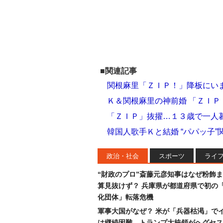
■関連記事
関根麻里「ＺＩＰ！」降板にい
Ｋ＆関根麻里の神前婚 「ＺＩ
「ＺＩＰ」抜擢…１３歳で一人
韓国人歌手Ｋと結婚 “パパッ子
政治・社会
スポーツ
ライ
“財政のプロ”斎藤元彦知事はなぜ粉飾
算見抜けず？ 兵庫県が都道府県で初の
化団体」転落危機
軍事大国がなぜ？ 米が「兵器枯渇」で
は継続困難…トランプ大統領がヘグセス