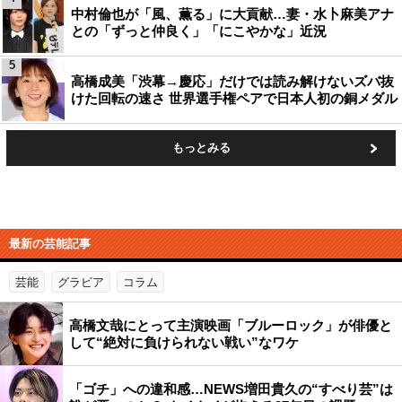
中村倫也が「風、薫る」に大貢献…妻・水卜麻美アナ
との「ずっと仲良く」「にこやかな」近況
5
高橋成美「渋幕→慶応」だけでは読み解けないズバ抜
けた回転の速さ 世界選手権ペアで日本人初の銅メダル
もっとみる
最新の芸能記事
芸能
グラビア
コラム
高橋文哉にとって主演映画「ブルーロック」が俳優と
して“絶対に負けられない戦い”なワケ
「ゴチ」への違和感…NEWS増田貴久の“すべり芸”は