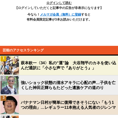
ログインして読む
【ログインしていただくと記事中の広告が非表示になります】
今なら！
メルマガ会員（無料）に登録
すると
有料会員限定記事が3本お読みいただけます。
芸能のアクセスランキング
1
萩本欽一〈34〉私の“運”論 大谷翔平のカネを使い込
んだ通訳に「小さな声で『ありがとう』」
2
強いショック状態の清水アキラに心配の声…子供を亡
くした神田正輝らもたどった遺族ケアの道のり
3
バナナマン日村が簡単に復帰できそうにない「もう1
つの理由」…レギュラー11本抱える人気者のジレンマ
4