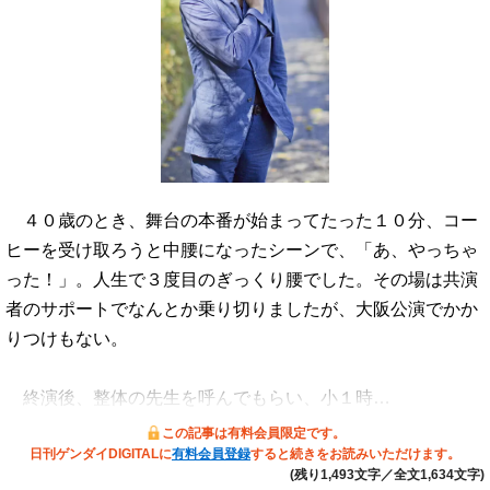
４０歳のとき、舞台の本番が始まってたった１０分、コー
ヒーを受け取ろうと中腰になったシーンで、「あ、やっちゃ
った！」。人生で３度目のぎっくり腰でした。その場は共演
者のサポートでなんとか乗り切りましたが、大阪公演でかか
りつけもない。
終演後、整体の先生を呼んでもらい、小１時…
この記事は有料会員限定です。
日刊ゲンダイDIGITALに
有料会員登録
すると続きをお読みいただけます。
(残り1,493文字／全文1,634文字)