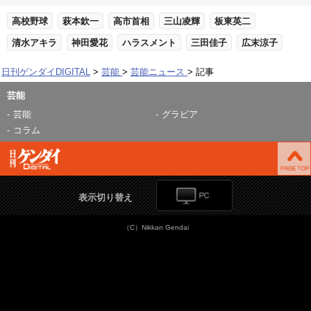
高校野球
萩本欽一
高市首相
三山凌輝
板東英二
清水アキラ
神田愛花
ハラスメント
三田佳子
広末涼子
日刊ゲンダイDIGITAL
芸能
芸能ニュース
記事
芸能
芸能
グラビア
コラム
表示切り替え
（C）Nikkan Gendai