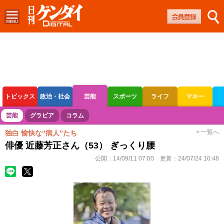
トピックス
政治・社会
芸能
スポーツ
ライフ
マネー
ボートレース
競輪
オートレース
芸能
グラビア
コラム
> 一覧へ
独白 愉快な“病人”たち
俳優 近藤芳正さん（53） ぎっくり腰
公開：
14/09/11 07:00
更新：
24/07/24 10:48