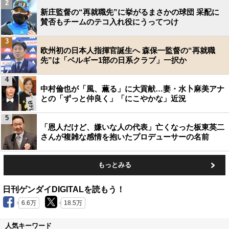
2
新庄監督の“再就職先”に挙がるまさかの球団 采配に
賛否もチームのテコ入れ役にうってつけ
3
欧州初の日本人指揮官誕生へ 森保一監督の“再就職
先”は「ベルギー1部の日系クラブ」一択か
4
中村倫也が「風、薫る」に大貢献…妻・水卜麻美アナ
との「ずっと仲良く」「にこやかな」近況
5
「恩人だけど、嫌いな人の代表」亡くなった板東英二
さんが複雑な感情を抱いたプロデューサーの名前
もっとみる
日刊ゲンダイDIGITALを読もう！
6.6万
18.5万
人気キーワード