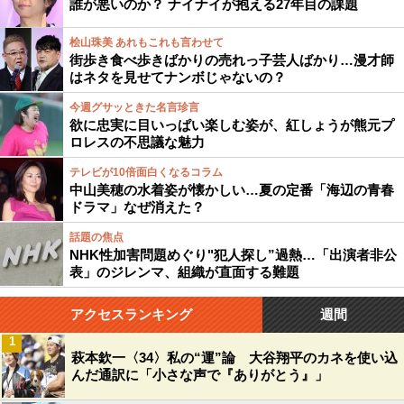
誰が悪いのか？ ナイナイが抱える27年目の課題
桧山珠美 あれもこれも言わせて
街歩き食べ歩きばかりの売れっ子芸人ばかり…漫才師
はネタを見せてナンボじゃないの？
今週グサッときた名言珍言
欲に忠実に目いっぱい楽しむ姿が、紅しょうが熊元プ
ロレスの不思議な魅力
テレビが10倍面白くなるコラム
中山美穂の水着姿が懐かしい…夏の定番「海辺の青春
ドラマ」なぜ消えた？
話題の焦点
NHK性加害問題めぐり"犯人探し”過熱…「出演者非公
表」のジレンマ、組織が直面する難題
アクセスランキング
週間
1
萩本欽一〈34〉私の“運”論 大谷翔平のカネを使い込
んだ通訳に「小さな声で『ありがとう』」