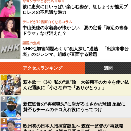
今週グサッときた名言珍言
欲に忠実に目いっぱい楽しむ姿が、紅しょうが熊元プ
ロレスの不思議な魅力
テレビが10倍面白くなるコラム
中山美穂の水着姿が懐かしい…夏の定番「海辺の青春
ドラマ」なぜ消えた？
話題の焦点
NHK性加害問題めぐり"犯人探し”過熱…「出演者非公
表」のジレンマ、組織が直面する難題
アクセスランキング
週間
1
萩本欽一〈34〉私の“運”論 大谷翔平のカネを使い込
んだ通訳に「小さな声で『ありがとう』」
2
新庄監督の“再就職先”に挙がるまさかの球団 采配に
賛否もチームのテコ入れ役にうってつけ
3
欧州初の日本人指揮官誕生へ 森保一監督の“再就職