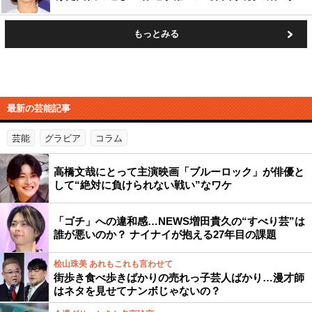
もっとみる
最新の芸能記事
芸能
グラビア
コラム
高橋文哉にとって主演映画「ブルーロック」が俳優と
して“絶対に負けられない戦い”なワケ
「ゴチ」への違和感…NEWS増田貴久の“すべり芸”は
誰が悪いのか？ ナイナイが抱える27年目の課題
桧山珠美 あれもこれも言わせて
街歩き食べ歩きばかりの売れっ子芸人ばかり…漫才師
はネタを見せてナンボじゃないの？