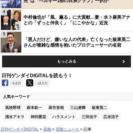
先”は「ベルギー1部の日系クラブ」一択か
4
中村倫也が「風、薫る」に大貢献…妻・水卜麻美アナ
との「ずっと仲良く」「にこやかな」近況
5
「恩人だけど、嫌いな人の代表」亡くなった板東英二
さんが複雑な感情を抱いたプロデューサーの名前
もっとみる
日刊ゲンダイDIGITALを読もう！
6.6万
18.5万
人気キーワード
高校野球
萩本欽一
高市首相
三山凌輝
板東英二
清水アキラ
神田愛花
ハラスメント
三田佳子
広末涼子
日刊ゲンダイDIGITAL
芸能
芸能ニュース
記事