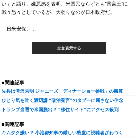
い」と語り、嫌悪感を表明。米国民ならずとも“暴言王”に
戦々恐々としているが、大弱りなのが日本政府だ。
日米安保、…
全文表示する
■関連記事
先兵は滝沢秀明 ジャニーズ「ディナーショー参戦」の勝算
ひとり気を吐く渡辺謙 “政治発言”のタブーに屈さない信念
トランプ当選で米国脱出？ “移住サイト”にアクセス殺到
■関連記事
キムタク嫌い？ 小池都知事の厳しい態度に視聴者ざわつく