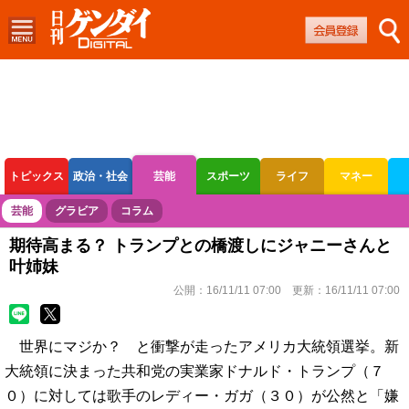
トピックス
政治・社会
芸能
スポーツ
ライフ
マネー
ボートレース
競輪
オートレース
芸能
グラビア
コラム
期待高まる？ トランプとの橋渡しにジャニーさんと
叶姉妹
公開：
16/11/11 07:00
更新：
16/11/11 07:00
世界にマジか？ と衝撃が走ったアメリカ大統領選挙。新
大統領に決まった共和党の実業家ドナルド・トランプ（７
０）に対しては歌手のレディー・ガガ（３０）が公然と「嫌