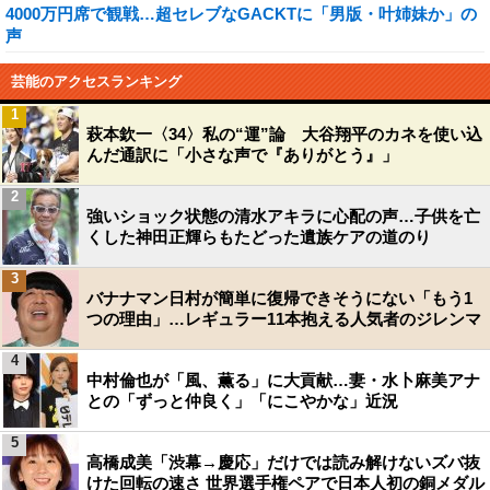
4000万円席で観戦…超セレブなGACKTに「男版・叶姉妹か」の
声
芸能のアクセスランキング
1
萩本欽一〈34〉私の“運”論 大谷翔平のカネを使い込
んだ通訳に「小さな声で『ありがとう』」
2
強いショック状態の清水アキラに心配の声…子供を亡
くした神田正輝らもたどった遺族ケアの道のり
3
バナナマン日村が簡単に復帰できそうにない「もう1
つの理由」…レギュラー11本抱える人気者のジレンマ
4
中村倫也が「風、薫る」に大貢献…妻・水卜麻美アナ
との「ずっと仲良く」「にこやかな」近況
5
高橋成美「渋幕→慶応」だけでは読み解けないズバ抜
けた回転の速さ 世界選手権ペアで日本人初の銅メダル