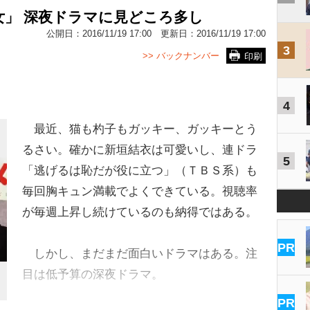
」 深夜ドラマに見どころ多し
公開日：
2016/11/19 17:00
更新日：
2016/11/19 17:00
3
>> バックナンバー
印刷
4
最近、猫も杓子もガッキー、ガッキーとう
るさい。確かに新垣結衣は可愛いし、連ドラ
5
「逃げるは恥だが役に立つ」（ＴＢＳ系）も
毎回胸キュン満載でよくできている。視聴率
が毎週上昇し続けているのも納得ではある。
PR
しかし、まだまだ面白いドラマはある。注
目は低予算の深夜ドラマ。
PR