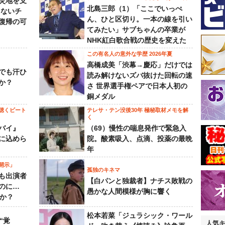
災地を支
北島三郎（1）「ここでいっぺ
らないチ
ん、ひと区切り。一本の線を引い
復帰の可
てみたい」サブちゃんの卒業が
NHK紅白歌合戦の歴史を変えた
この有名人の意外な学歴 2026年夏
高橋成美「渋幕→慶応」だけでは
でも汗ひ
読み解けないズバ抜けた回転の速
か？
さ 世界選手権ペアで日本人初の
銅メダル
聴くビート
テレサ・テン没後30年 極秘取材メモを解
く
バイ』
（69）慢性の喘息発作で緊急入
に込めら
院。酸素吸入、点滴、投薬の最晩
年
開示」
孤独のキネマ
も出演者
【白パンと独裁者】ナチス敗戦の
のに…
愚かな人間模様が胸に響く
すか？
松本若菜「ジュラシック・ワール
“覚
人気