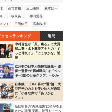
球
高市首相
三山凌輝
萩本欽一
キラ
板東英二
神田愛花
メント
三田佳子
高市政権
アクセスランキング
週間
中村倫也が「風、薫る」に大貢
献…妻・水卜麻美アナとの「ず
っと仲良く」「にこやかな」近
況
欧州初の日本人指揮官誕生へ 森
保一監督の“再就職先”は「ベル
ギー1部の日系クラブ」一択か
萩本欽一〈34〉私の“運”論 大
谷翔平のカネを使い込んだ通訳
に「小さな声で『ありがと
う』」
新庄監督の“再就職先”に挙がるま
さかの球団 采配に賛否もチーム