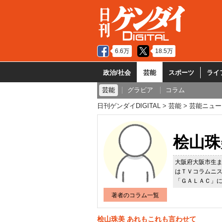
6.6万
18.5万
政治/社会
芸能
スポーツ
ライ
芸能
グラビア
コラム
日刊ゲンダイDIGITAL
芸能
芸能ニュー
桧山珠
大阪府大阪市生
はＴＶコラムニ
「ＧＡＬＡＣ」
著者のコラム一覧
桧山珠美 あれもこれも言わせて