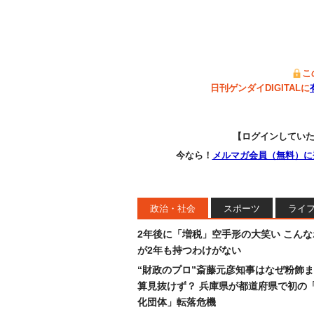
こ
日刊ゲンダイDIGITALに
【ログインしてい
今なら！
メルマガ会員（無料）に
政治・社会
スポーツ
ライ
2年後に「増税」空手形の大笑い こん
が2年も持つわけがない
“財政のプロ”斎藤元彦知事はなぜ粉飾
算見抜けず？ 兵庫県が都道府県で初の
化団体」転落危機