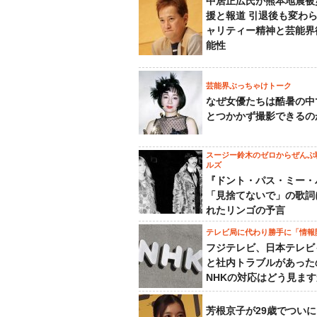
中居正広氏が熊本地震被
援と報道 引退後も変わ
ャリティー精神と芸能界
能性
芸能界ぶっちゃけトーク
なぜ女優たちは酷暑の中
とつかかず撮影できるの
スージー鈴木のゼロからぜんぶ
ルズ
『ドント・パス・ミー・
「見捨てないで」の歌詞
れたリンゴの予言
テレビ局に代わり勝手に「情報
フジテレビ、日本テレビ
と社内トラブルがあった
NHKの対応はどう見ま
芳根京子が29歳でついに