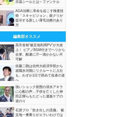
示温シールとは～ファンケル
AGA治療に革命を起こす検査技
術「スキャビジョン」銀クリが
提示する新しい薄毛治療のあり
方
編集部オススメ
高市首相“被災地利用PV”が大炎
上！ ピアノBGM付きでヘリから
合掌、酷暑に汗一滴かかない不
可解
佐藤二朗は信州大経済学部から
就職氷河期にリクルートに入社
も、わずか1日で辞めて役者の道
へ
強いショック状態の清水アキラ
に心配の声…子供を亡くした神
田正輝らもたどった遺族ケアの
道のり
石原プロ「炊き出しの流儀」 被
災地一番乗りがエラいわけでは