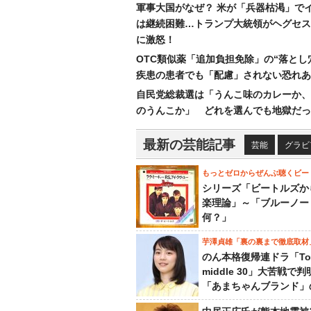
軍事大国がなぜ？ 米が「兵器枯渇」で
は継続困難…トランプ大統領がヘグセス
に激怒！
OTC類似薬「追加負担免除」の“落とし
疾患の患者でも「配慮」されない恐れあ
自民党総裁選は「うんこ味のカレーか、
のうんこか」 どれを選んでも地獄だっ
最新の芸能記事
芸能
グラビ
もっとゼロからぜんぶ聴くビー
シリーズ「ビートルズか
楽理論」～「ブルーノー
何？」
芋澤貞雄「裏の裏まで徹底取材
のん本格復帰連ドラ「To
middle 30」大苦戦で
「あまちゃんブランド」