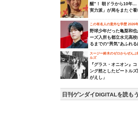
醒”！ 朝ドラから10年
実力派」が局をまたぐ看
この有名人の意外な学歴 2026
野球少年だった亀梨和也
ーズ入所も都立水元高校
るまでの“男気”あふれる
スージー鈴木のゼロからぜんぶ
ルズ
『グラス・オニオン』コ
ング然としたビートルズ
がえし」
日刊ゲンダイDIGITALを読も