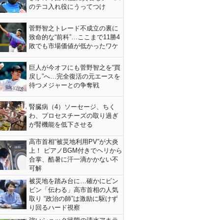
のテコ入れ役にうってつけ
菅野智之トレード不成立の裏に
致命的な“前科”…ここまで11勝4
敗でも市場価値が低かったワケ
巨人が今オフにも菅野智之を“買
戻し”へ…完全復活の元エースを
待つメジャーとの争奪戦
腎臓病（4）ソーセージ、ちく
わ、プロセスチーズの取り過ぎ
が腎機能を低下させる
高市首相“被災地利用PV”が大炎
上！ ピアノBGM付きでヘリから
合掌、酷暑に汗一滴かかない不
可解
被災地を踏み台に…確かにビン
ビン「伝わる」高市首相の人気
取り “政治の師”は激励に駆けず
り回るハード視察