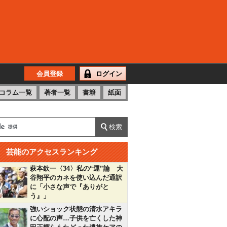
会員登録
ログイン
コラム一覧
著者一覧
書籍
紙面
芸能のアクセスランキング
萩本欽一〈34〉私の“運”論 大
谷翔平のカネを使い込んだ通訳
に「小さな声で『ありがと
う』」
強いショック状態の清水アキラ
に心配の声…子供を亡くした神