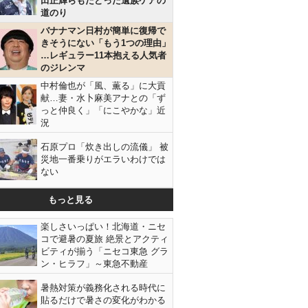
田正輝らもたどった遺族ケアの
道のり
バナナマン日村が簡単に復帰で
きそうにない「もう1つの理由」
…レギュラー11本抱える人気者
のジレンマ
中村倫也が「風、薫る」に大貢
献…妻・水卜麻美アナとの「ず
っと仲良く」「にこやかな」近
況
石原プロ「炊き出しの流儀」 被
災地一番乗りがエラいわけでは
ない
もっと見る
楽しさいっぱい！北海道・ニセ
コで避暑の夏旅 絶景とアクティ
ビティが揃う「ニセコ東急 グラ
ン・ヒラフ」～東急不動産
暑熱対策が義務化される時代に
貼るだけで暑さの変化がわかる