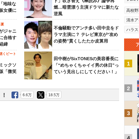
ド」吹き替え《棒読み》論争再
…「地味な
燃…暗雲漂う主演ドラマに新たな
板女優に
高校野
逆風
清水ア
年夏
不倫騒動でアンチ多い田中圭をド
ハラス
がジャニ
ラマ主演に？ テレビ東京が“攻め
に合格す
の姿勢”貫くしたたか皮算用
経緯
聴くビート
田中樹がSixTONESの美容番長に
1
ミックソ
「“めちゃくちゃイイ男の休日”っ
版「微笑
ていう見出しにしてください！」
2
う！
6.6万
18.5万
3
4