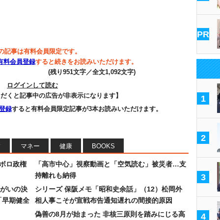
…
PR
の記事は有料会員限定です。
有料会員登録
すると続きをお読みいただけます。
(残り951文字／全文1,092文字)
ログインして読む
ただくと記事中の広告が非表示になります】
1
登録
すると有料会員限定記事が3本お読みいただけます。
2
フ
マネー
健康
BOOKS
なボロ政権
「高市中心」視察動画と「空気読む」被災者…支
持離れも納得
3
まがいの決
シリーズ 保阪メモ「昭和史余話」（12）松岡外
「早期健全
相人事こそが宣戦布告通知遅れの間接的原因
偽善の8月が始まった 非核三原則を踏みにじる高
4