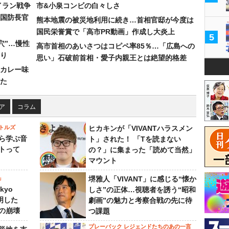
イラン戦争
市&小泉コンビの白々しさ
国防長官
熊本地震の被災地利用に続き…首相官邸が今度は
国民栄誉賞で「高市PR動画」作成し大炎上
5
穴”…慢性
高市首相のあいさつはコピペ率85％…「広島への
り
思い」石破前首相・愛子内親王とは絶望的格差
カレー味
た
ア
コラム
トルズ
ヒカキンが「VIVANTハラスメン
ら学ぶ音
ト」された！ 「Tを読まない
トって
の？」に集まった「読めて当然」
マウント
」
堺雅人「VIVANT」に感じる“懐か
kyo
しさ”の正体…視聴者を誘う“昭和
判明した
劇画”の魅力と考察合戦の先に待
の崩壊
つ課題
プレーバック レジェンドたちのあの一言