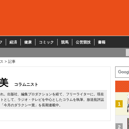
フ
経済
健康
コミック
競馬
公営競技
書籍
ス
記事
美
コラムニスト
まれ。出版社、編集プロダクションを経て、フリーライターに。現在
ストとして、ラジオ・テレビを中心としたコラムを執筆。放送批評誌
1
に「今月のダラクシー賞」を長期連載中。
2