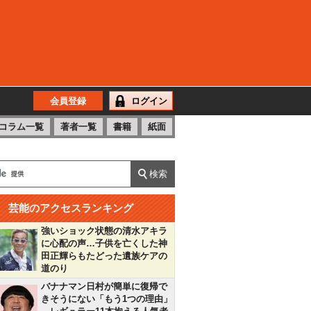
会員登録
ログイン
コラム一覧
著者一覧
書籍
紙面
芸能のアクセスランキング
強いショック状態の清水アキラ
に心配の声…子供を亡くした神
田正輝らもたどった遺族ケアの
道のり
バナナマン日村が簡単に復帰で
きそうにない「もう1つの理由」