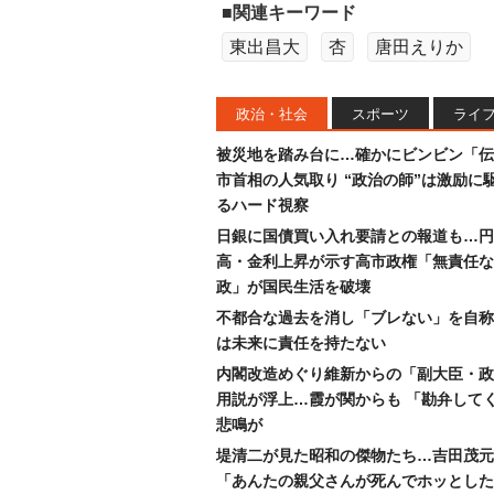
■関連キーワード
東出昌大
杏
唐田えりか
政治・社会
スポーツ
ライ
被災地を踏み台に…確かにビンビン「伝
市首相の人気取り “政治の師”は激励に
るハード視察
日銀に国債買い入れ要請との報道も…円
高・金利上昇が示す高市政権「無責任な
政」が国民生活を破壊
不都合な過去を消し「ブレない」を自称
は未来に責任を持たない
内閣改造めぐり維新からの「副大臣・政
用説が浮上…霞が関からも 「勘弁して
悲鳴が
堤清二が見た昭和の傑物たち…吉田茂元
「あんたの親父さんが死んでホッとした