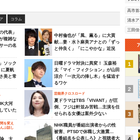
高市首
ア
コラム
清水ア
三田佳
の代表」
中村倫也が「風、薫る」に大貢
が複雑な
献…妻・水卜麻美アナとの「ずっ
サーの名
と仲良く」「にこやかな」近況
」ソック
日曜ドラマ対決に異変！ 玉森裕
1
』に夏帆
太「マイ・フィクション」が山田
さ美と常
涼介「一次元の挿し木」を猛追す
るワケ
2
芸能界クロスロード
ビ
夏ドラマはTBS「VIVANT」が圧
HK大河
倒、フジは軒並み苦戦…主演を任
していた
せられる女優は案外少ない
3
の間を変え
NHK職員が番組出演者からの性
～んぶ話し
被害、PTSDで休職し大激震…
《番組名を公表しろ》と視聴者大
4
”論 大