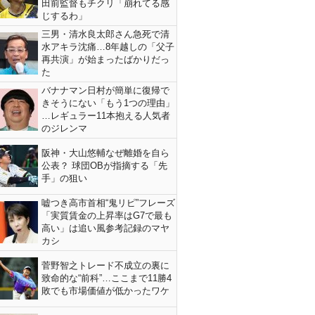
田前監督もチクリ「崩れてる感
じするわ」
三男・清水良太郎さん急死で清
水アキラ沈痛…8年越しの「父子
再共演」が始まったばかりだっ
た
バナナマン日村が簡単に復帰で
きそうにない「もう1つの理由」
…レギュラー11本抱える人気者
のジレンマ
阪神・大山悠輔なぜ離婚を自ら
公表？ 球団OBが指摘する「先
手」の狙い
嘘つき高市首相“鬼リピ”フレーズ
「実質賃金の上昇率はG7で最も
高い」は追い風参考記録のマヤ
カシ
菅野智之トレード不成立の裏に
致命的な“前科”…ここまで11勝4
敗でも市場価値が低かったワケ