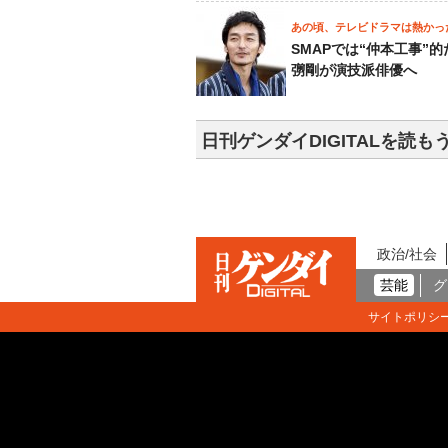
あの頃、テレビドラマは熱かっ
SMAPでは“仲本工事”
彅剛が演技派俳優へ
日刊ゲンダイDIGITALを読も
政治/社会
芸能
グ
サイトポリシ