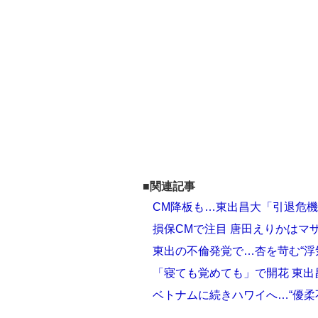
■関連記事
CM降板も…東出昌大「引退危
損保CMで注目 唐田えりかはマ
東出の不倫発覚で…杏を苛む“浮気
「寝ても覚めても」で開花 東出
ベトナムに続きハワイへ…“優柔