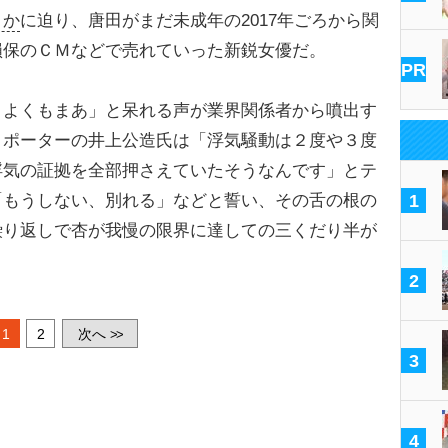
りか
に迫り、唐田がまだ未成年の2017年ごろから関
損保のＣＭなどで売れていった新鋭女優だ。
PR
、よくもまあ」と呆れる声が業界関係者から噴出す
リポーターの井上公造氏は「浮気騒動は２度や３度
浮気の証拠を全部押さえていたそうなんです」とテ
「もうしない、別れる」などと誓い、その舌の根の
1
繰り返しで杏が我慢の限界に達しての三くだり半が
2
1
2
次へ
>>
3
4