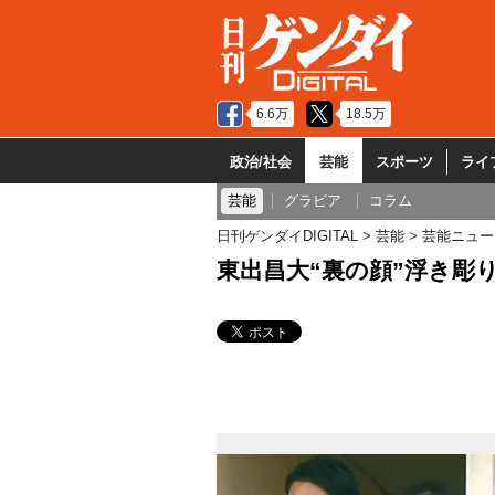
6.6万
18.5万
政治/社会
芸能
スポーツ
ライ
芸能
グラビア
コラム
日刊ゲンダイDIGITAL
芸能
芸能ニュー
東出昌大“裏の顔”浮き彫