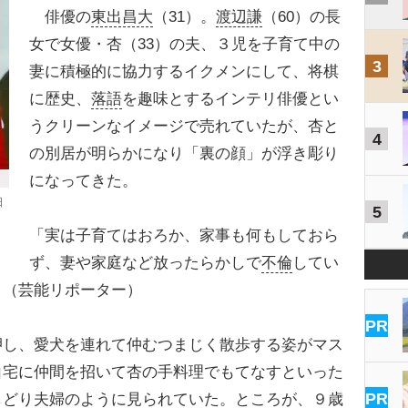
俳優の
東出昌大
（31）。
渡辺謙
（60）の長
女で女優・杏（33）の夫、３児を子育て中の
3
妻に積極的に協力するイクメンにして、将棋
に歴史、
落語
を趣味とするインテリ俳優とい
うクリーンなイメージで売れていたが、杏と
4
の別居が明らかになり「裏の顔」が浮き彫り
になってきた。
日
5
「実は子育てはおろか、家事も何もしておら
ず、妻や家庭など放ったらかしで
不倫
してい
」（芸能リポーター）
PR
し、愛犬を連れて仲むつまじく散歩する姿がマス
自宅に仲間を招いて杏の手料理でもてなすといった
PR
しどり夫婦のように見られていた。ところが、９歳