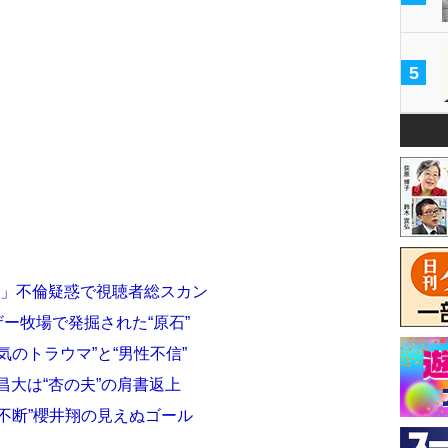
5
機」不倫疑惑で視聴者総スカン
ザー牧場で発掘された“原石”
のトラウマ”と“男性不信”
昌大は“杏の夫”の肩書返上
不断”櫻井翔の見えぬゴール