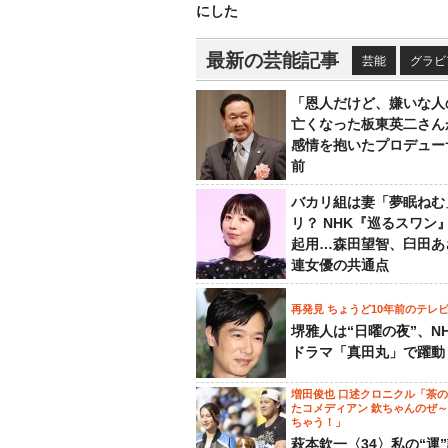
にした
最新の芸能記事
芸能
グラビ
「恩人だけど、嫌いな人
亡くなった板東英二さん
感情を抱いたプロデュー
前
バカリ組は妻「夢眠ねむ
リ？ NHK『巡るスワン
起用…森田望智、臼田あ
連女優の共通点
再発見 ちょうど10年前のテレ
堺雅人は“日曜の夜”、N
ドラマ「真田丸」で躍動
増田俊也 口述クロニクル「茶
たコメディアン 欽ちゃんのぜ
ちゃう！」
萩本欽一〈34〉私の“運