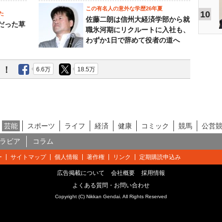
この有名人の意外な学歴26年夏
10
た
佐藤二朗は信州大経済学部から就
的だった草
職氷河期にリクルートに入社も、
わずか1日で辞めて役者の道へ
う！
6.6万
18.5万
芸能
スポーツ
ライフ
経済
健康
コミック
競馬
公営
ラビア
コラム
ー
サイトマップ
個人情報
著作権
リンク
定期購読申込み
広告掲載について
会社概要
採用情報
よくある質問・お問い合わせ
Copyright (C) Nikkan Gendai. All Rights Reserved