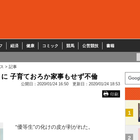
フ
経済
健康
コミック
競馬
公営競技
書籍
ス
記事
りに 子育ておろか家事もせず不倫
公開日：
2020/01/24 16:50
更新日：
2020/01/24 18:53
印刷
1
“優等生”の化けの皮が剥がれた。
2