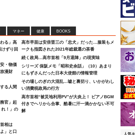
フ
マネー
健康
BOOKS
わる」高
高市早苗は安倍晋三の「忠犬」だった…服装もメ
駆けずり回
ークも指図された2021年総裁選の茶番
続く政局…高市首相「9月退陣」の現実味
安・物価
シリーズ 保阪メモ「昭和史余話」（10）あまり
放漫財
にもずさんだった日本大使館の情報管理
その場しのぎの大混乱…嘘と裏切り、いかがわし
する人間
い消費税政局の行方
高市首相“被災地利用PV”が大炎上！ ピアノBGM
務官」起
付きでヘリから合掌、酷暑に汗一滴かかない不可
くれ！」の
解
首相は
よ」と口
人気