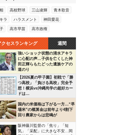
相
高校野球
三山凌輝
青木歌音
キラ
ハラスメント
神田愛花
子
高市早苗
高市政権
アクセスランキング
週間
強いショック状態の清水アキラ
に心配の声…子供を亡くした神
田正輝らもたどった遺族ケアの
道のり
【2026夏の甲子園】初戦で「勝
つ高校」「負ける高校」完全予
想！横浜vs沖縄尚学の超好カー
ドは…
国内の米価格は下がる一方…“早
場米”の概算金は前年より4割下
回り農家からは悲鳴が
阪神藤川監督の「焦り」「短
気」「采配」に大きな不安…岡