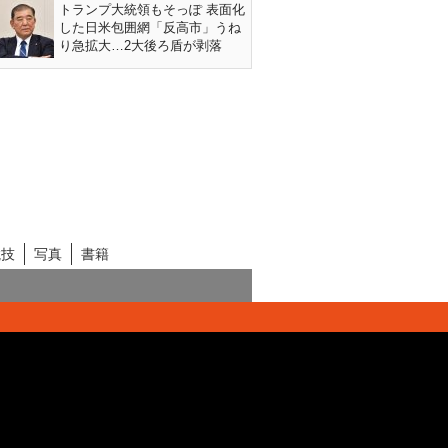
トランプ大統領もそっぽ 表面化
した日米包囲網「反高市」うね
り急拡大…2大後ろ盾が剥落
競技
写真
書籍