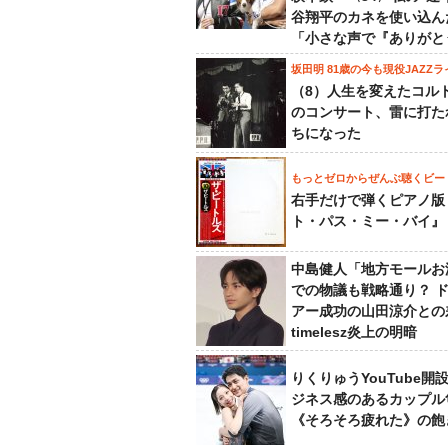
谷翔平のカネを使い込ん
「小さな声で『ありがと
坂田明 81歳の今も現役JAZZラ
（8）人生を変えたコル
のコンサート、雷に打た
ちになった
もっとゼロからぜんぶ聴くビー
右手だけで弾くピアノ版
ト・パス・ミー・バイ』
中島健人「地方モールお
での物議も戦略通り？ 
アー成功の山田涼介との
timelesz炎上の明暗
りくりゅうYouTube開
ジネス感のあるカップル
《そろそろ疲れた》の飽