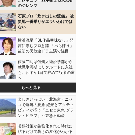
…レギュラー11本抱える人気者
のジレンマ
石原プロ「炊き出しの流儀」 被
災地一番乗りがエラいわけでは
ない
横浜流星「BL作品興味なし」発
言に滲むプロ意識 「べらぼう」
後初の民放連ドラ主演で注目
佐藤二朗は信州大経済学部から
就職氷河期にリクルートに入社
も、わずか1日で辞めて役者の道
へ
もっと見る
楽しさいっぱい！北海道・ニセ
コで避暑の夏旅 絶景とアクティ
ビティが揃う「ニセコ東急 グラ
ン・ヒラフ」～東急不動産
暑熱対策が義務化される時代に
貼るだけで暑さの変化がわかる