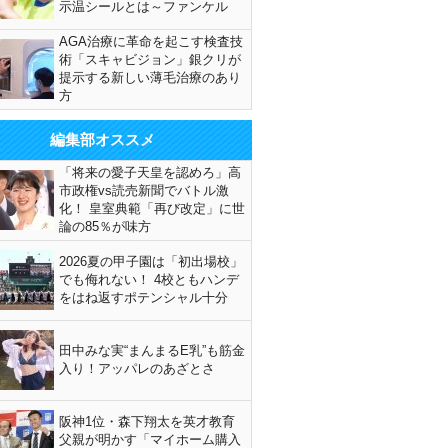
示温シールとは～ファンケル
AGA治療に革命を起こす検査技
術「スキャビジョン」銀クリが
提示する新しい薄毛治療のあり
方
編集部オススメ
「将来の愛子天皇を認めろ」高
市政権vs読売新聞でバトル激
化！ 皇室典範「再び改定」に世
論の85％が味方
2026夏の甲子園は「初出場校」
でも侮れない！ 4校ともハンデ
をはね返すポテンシャル十分
田中みな実“まんまるE乳”も筋金
入り！アッパレのあざとさ
阪神1位・森下翔太を英才教育
父親が明かす「マイホーム購入