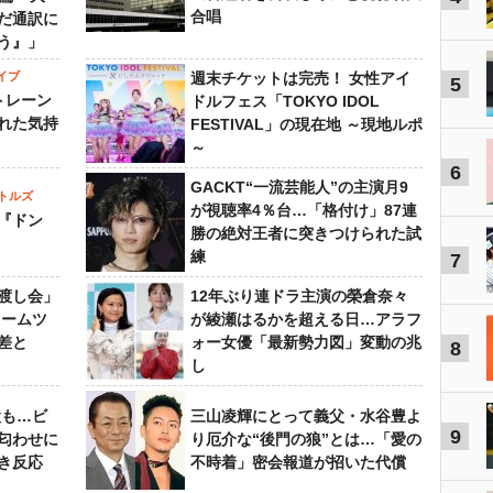
合唱
だ通訳に
う』」
イブ
週末チケットは完売！ 女性アイ
5
トレーン
ドルフェス「TOKYO IDOL
れた気持
FESTIVAL」の現在地 ～現地ルポ
～
6
GACKT“一流芸能人”の主演月9
トルズ
が視聴率4％台…「格付け」87連
『ドン
勝の絶対王者に突きつけられた試
練
7
渡し会」
12年ぶり連ドラ主演の榮倉奈々
ドームツ
が綾瀬はるかを超える日…アラフ
差と
ォー女優「最新勢力図」変動の兆
8
し
設も…ビ
三山凌輝にとって義父・水谷豊よ
9
匂わせに
り厄介な“後門の狼”とは…「愛の
き反応
不時着」密会報道が招いた代償