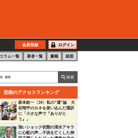
会員登録
ログイン
コラム一覧
著者一覧
書籍
紙面
芸能のアクセスランキング
萩本欽一〈34〉私の“運”論 大
谷翔平のカネを使い込んだ通訳
に「小さな声で『ありがと
う』」
強いショック状態の清水アキラ
に心配の声…子供を亡くした神