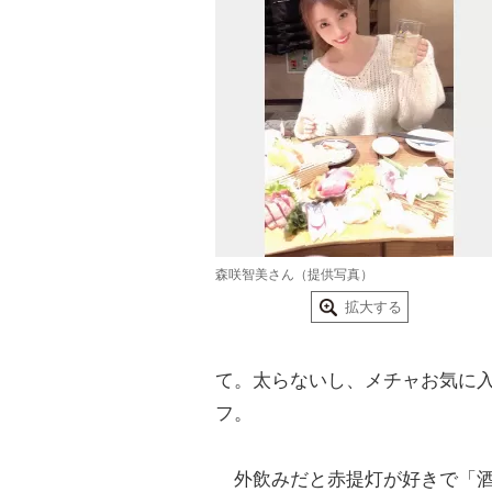
森咲智美さん（提供写真）
拡大する
て。太らないし、メチャお気に
フ。
外飲みだと赤提灯が好きで「酒場