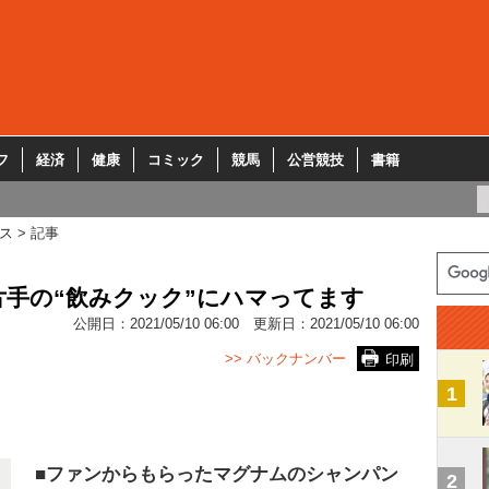
フ
経済
健康
コミック
競馬
公営競技
書籍
ス
記事
手の“飲みクック”にハマってます
公開日：
2021/05/10 06:00
更新日：
2021/05/10 06:00
>> バックナンバー
印刷
1
■ファンからもらったマグナムのシャンパン
2