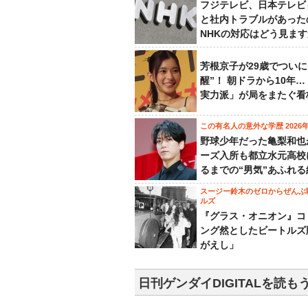
フジテレビ、日本テレビ
と社内トラブルがあった
NHKの対応はどう見ま
芳根京子が29歳でついに
醒”！ 朝ドラから10年
実力派」が局をまたぐ看
この有名人の意外な学歴 2026
野球少年だった亀梨和也
ーズ入所も都立水元高校
るまでの“男気”あふれる
スージー鈴木のゼロからぜんぶ
ルズ
『グラス・オニオン』コ
ング然としたビートルズ
がえし」
日刊ゲンダイDIGITALを読も