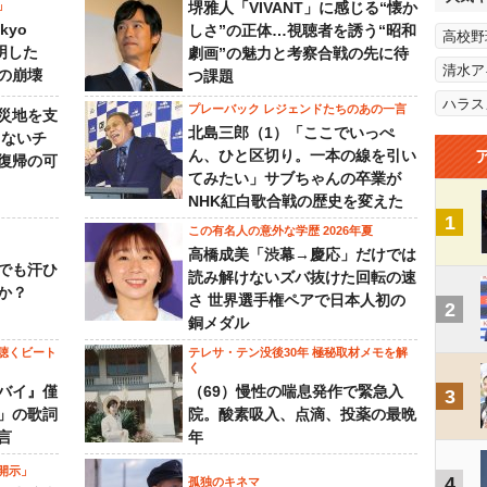
」
堺雅人「VIVANT」に感じる“懐か
kyo
しさ”の正体…視聴者を誘う“昭和
高校野
判明した
劇画”の魅力と考察合戦の先に待
清水ア
の崩壊
つ課題
ハラス
プレーバック レジェンドたちのあの一言
災地を支
北島三郎（1）「ここでいっぺ
らないチ
ん、ひと区切り。一本の線を引い
復帰の可
てみたい」サブちゃんの卒業が
NHK紅白歌合戦の歴史を変えた
1
この有名人の意外な学歴 2026年夏
高橋成美「渋幕→慶応」だけでは
でも汗ひ
読み解けないズバ抜けた回転の速
か？
さ 世界選手権ペアで日本人初の
2
銅メダル
聴くビート
テレサ・テン没後30年 極秘取材メモを解
く
バイ』僅
（69）慢性の喘息発作で緊急入
3
」の歌詞
院。酸素吸入、点滴、投薬の最晩
言
年
開示」
4
孤独のキネマ