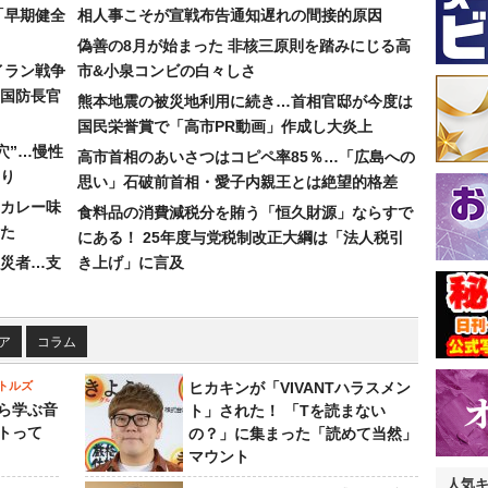
「早期健全
相人事こそが宣戦布告通知遅れの間接的原因
偽善の8月が始まった 非核三原則を踏みにじる高
イラン戦争
市&小泉コンビの白々しさ
国防長官
熊本地震の被災地利用に続き…首相官邸が今度は
国民栄誉賞で「高市PR動画」作成し大炎上
穴”…慢性
高市首相のあいさつはコピペ率85％…「広島への
り
思い」石破前首相・愛子内親王とは絶望的格差
カレー味
食料品の消費減税分を賄う「恒久財源」ならすで
た
にある！ 25年度与党税制改正大綱は「法人税引
災者…支
き上げ」に言及
ア
コラム
トルズ
ヒカキンが「VIVANTハラスメン
ら学ぶ音
ト」された！ 「Tを読まない
トって
の？」に集まった「読めて当然」
マウント
人気