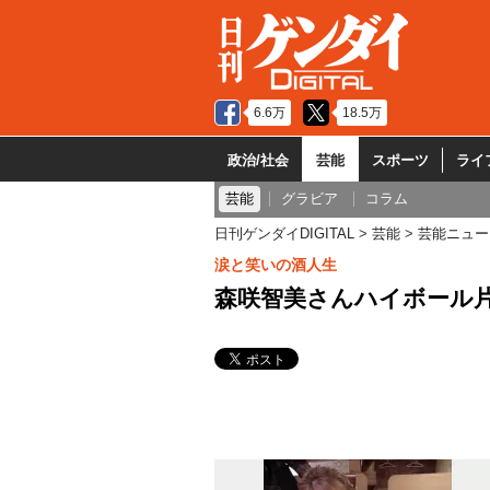
6.6万
18.5万
政治/社会
芸能
スポーツ
ライ
芸能
グラビア
コラム
日刊ゲンダイDIGITAL
芸能
芸能ニュー
涙と笑いの酒人生
森咲智美さんハイボール片