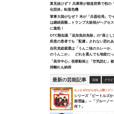
算見抜けず？ 兵庫県が都道府県で初の
化団体」転落危機
軍事大国がなぜ？ 米が「兵器枯渇」で
は継続困難…トランプ大統領がヘグセス
に激怒！
OTC類似薬「追加負担免除」の“落とし
疾患の患者でも「配慮」されない恐れあ
自民党総裁選は「うんこ味のカレーか、
のうんこか」 どれを選んでも地獄だっ
「高市中心」視察動画と「空気読む」被
持離れも納得
最新の芸能記事
芸能
グラビ
もっとゼロからぜんぶ聴くビー
シリーズ「ビートルズか
楽理論」～「ブルーノー
何？」