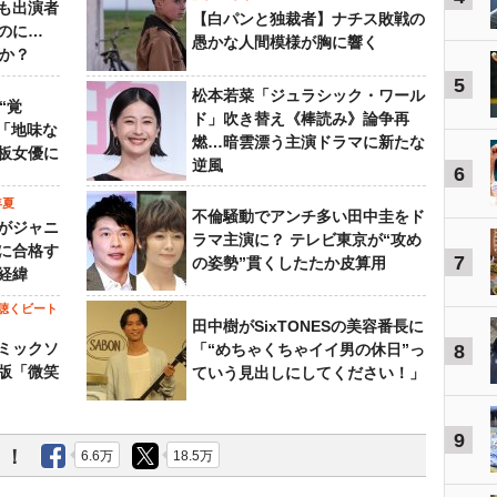
も出演者
【白パンと独裁者】ナチス敗戦の
のに…
愚かな人間模様が胸に響く
すか？
5
松本若菜「ジュラシック・ワール
“覚
ド」吹き替え《棒読み》論争再
…「地味な
燃…暗雲漂う主演ドラマに新たな
板女優に
逆風
6
年夏
不倫騒動でアンチ多い田中圭をド
がジャニ
ラマ主演に？ テレビ東京が“攻め
に合格す
7
の姿勢”貫くしたたか皮算用
経緯
聴くビート
田中樹がSixTONESの美容番長に
ミックソ
「“めちゃくちゃイイ男の休日”っ
8
版「微笑
ていう見出しにしてください！」
9
う！
6.6万
18.5万