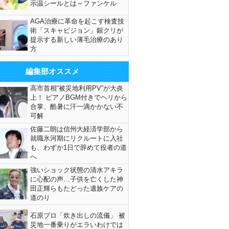
示温シールとは～ファンケル
AGA治療に革命を起こす検査技
術「スキャビジョン」銀クリが
提示する新しい薄毛治療のあり
方
編集部オススメ
高市首相“被災地利用PV”が大炎
上！ ピアノBGM付きでヘリから
合掌、酷暑に汗一滴かかない不
可解
佐藤二朗は信州大経済学部から
就職氷河期にリクルートに入社
も、わずか1日で辞めて役者の道
へ
強いショック状態の清水アキラ
に心配の声…子供を亡くした神
田正輝らもたどった遺族ケアの
道のり
石原プロ「炊き出しの流儀」 被
災地一番乗りがエラいわけでは