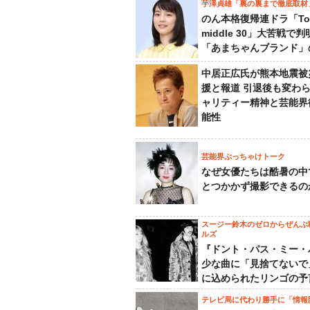
芋澤貞雄「裏の裏まで徹底取材
のん本格復帰連ドラ「To
middle 30」大苦戦で
「あまちゃんブランド」
中居正広氏が熊本地震被
援と報道 引退後も変わ
ャリティー精神と芸能界
能性
芸能界ぶっちゃけトーク
なぜ女優たちは酷暑の中
とつかかず撮影できるの
スージー鈴木のゼロからぜんぶ
ルズ
『ドント・パス・ミー・
少な曲に「見捨てないで
に込められたリンゴの予
テレビ局に代わり勝手に「情報