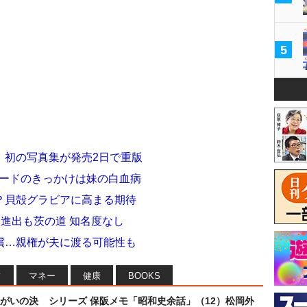
5
！ 初の写真集が発売2日で重版
主ヌードのきっかけは妹の白血病
？貝殻グラビアに高まる期待
国進出も茨の道 知名度なし
償…親権が夫に渡る可能性も
フ
マネー
健康
BOOKS
まがいの決
シリーズ 保阪メモ「昭和史余話」（12）松岡外