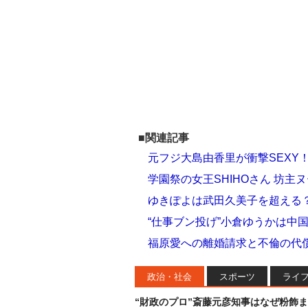
■関連記事
元フジ大島由香里が衝撃SEXY
学園祭の女王SHIHOさん 坊
ゆきぽよは武田久美子を超える
“仕事ブン投げ”小倉ゆうかは中
福原愛への離婚請求と不倫の代
政治・社会
スポーツ
ライ
“財政のプロ”斎藤元彦知事はなぜ粉飾