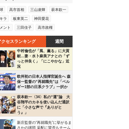
球
高市首相
三山凌輝
萩本欽一
キラ
板東英二
神田愛花
メント
三田佳子
高市政権
アクセスランキング
週間
中村倫也が「風、薫る」に大貢
献…妻・水卜麻美アナとの「ず
っと仲良く」「にこやかな」近
況
欧州初の日本人指揮官誕生へ 森
保一監督の“再就職先”は「ベル
ギー1部の日系クラブ」一択か
萩本欽一〈34〉私の“運”論 大
谷翔平のカネを使い込んだ通訳
に「小さな声で『ありがと
う』」
新庄監督の“再就職先”に挙がるま
さかの球団 采配に賛否もチーム