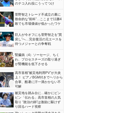
のテコ入れ役にうってつけ
菅野智之トレード不成立の裏に
致命的な“前科”…ここまで11勝4
敗でも市場価値が低かったワケ
巨人が今オフにも菅野智之を“買
戻し”へ…完全復活の元エースを
待つメジャーとの争奪戦
腎臓病（4）ソーセージ、ちく
わ、プロセスチーズの取り過ぎ
が腎機能を低下させる
高市首相“被災地利用PV”が大炎
上！ ピアノBGM付きでヘリから
合掌、酷暑に汗一滴かかない不
可解
被災地を踏み台に…確かにビン
ビン「伝わる」高市首相の人気
取り “政治の師”は激励に駆けず
り回るハード視察