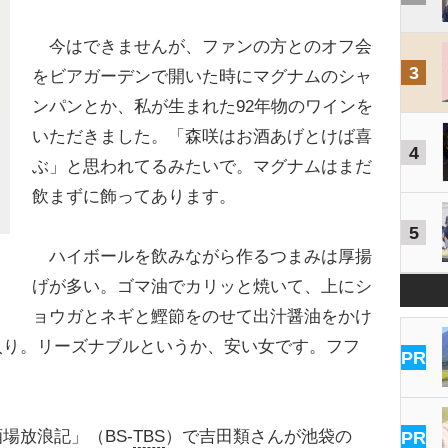
今はできませんが、ファンの方とのオフ会
3
をビアガーデンで開いた時にマグナムのシャ
ンパンとか、私が生まれた92年物のワインを
いただきました。「森咲はお酒あげとけば喜
4
ぶ」と思われてるみたいで。マグナムはまだ
飲まずに飾ってあります。
5
ハイボールを飲みながら作るつまみは厚揚
げが多い。ゴマ油でカリッと焼いて、上にシ
ョウガとネギと鰹節をのせて出汁醤油をかけ
入り。リーズナブルというか、安い女です。フフ
PR
放浪記」（BS-
TBS
）で吉田類さんが池袋の
PR