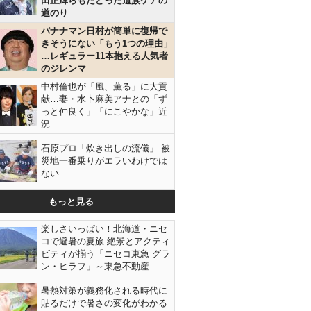
田正輝らもたどった遺族ケアの
道のり
バナナマン日村が簡単に復帰で
きそうにない「もう1つの理由」
…レギュラー11本抱える人気者
のジレンマ
中村倫也が「風、薫る」に大貢
献…妻・水卜麻美アナとの「ず
っと仲良く」「にこやかな」近
況
石原プロ「炊き出しの流儀」 被
災地一番乗りがエラいわけでは
ない
もっと見る
楽しさいっぱい！北海道・ニセ
コで避暑の夏旅 絶景とアクティ
ビティが揃う「ニセコ東急 グラ
ン・ヒラフ」～東急不動産
暑熱対策が義務化される時代に
貼るだけで暑さの変化がわかる