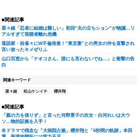
■関連記事
菜々緒「忍者に結婚は難しい」初回“夫の立ちション”が物議…リ
アルすぎて視聴者離れ危機
落語家・桂雀々にW不倫発覚！“東京妻”との男女の仲を直撃され
言い放ったキメぜりふ
山口百恵から「ナオコさん、誰にも言わないでね…」と衝撃の告
白
関連キーワード
菜々緒
松山ケンイチ
櫻井翔
■関連記事
「親の力を借りず」と言った河野景子の次女・白河れいは大ウ
ソ…物的証拠を入手！
冬ドラマで残念な「大病院占拠」櫻井翔と「6秒間の軌跡」本田
翼…新境地開拓には実力不足