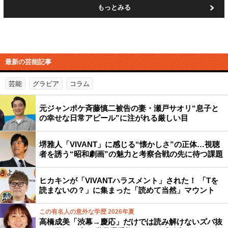
もっとみる
最新の芸能記事
芸能
グラビア
コラム
元ジャンポケ斉藤慎二被告の妻・瀬戸サオリ“息子と
の幸せな日常アピール”に注がれる厳しい目
堺雅人「VIVANT」に感じる“懐かしさ”の正体…視聴
者を誘う“昭和劇画”の魅力と考察合戦の先に待つ課題
ヒカキンが「VIVANTハラスメント」された！ 「Tを
読まないの？」に集まった「読めて当然」マウント
この有名人の意外な学歴 2026年夏
高橋成美「渋幕→慶応」だけでは読み解けないズバ抜