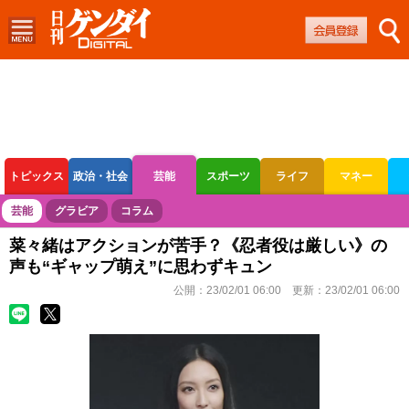
トピックス
政治・社会
芸能
スポーツ
ライフ
マネー
ボートレース
競輪
オートレース
芸能
グラビア
コラム
菜々緒はアクションが苦手？《忍者役は厳しい》の
声も“ギャップ萌え”に思わずキュン
公開：
23/02/01 06:00
更新：
23/02/01 06:00