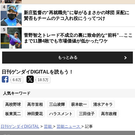
4
新庄監督の“再就職先”に挙がるまさかの球団 采配に
賛否もチームのテコ入れ役にうってつけ
5
菅野智之トレード不成立の裏に致命的な“前科”…ここ
まで11勝4敗でも市場価値が低かったワケ
もっとみる
日刊ゲンダイDIGITALを読もう！
6.6万
18.5万
人気キーワード
高校野球
高市首相
三山凌輝
萩本欽一
清水アキラ
板東英二
神田愛花
ハラスメント
三田佳子
高市政権
日刊ゲンダイDIGITAL
芸能
芸能ニュース
記事