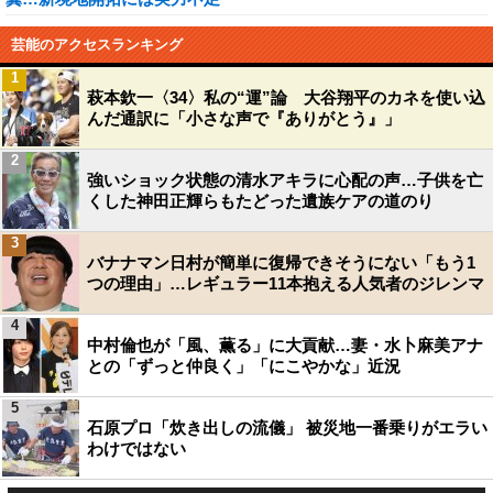
芸能のアクセスランキング
1
萩本欽一〈34〉私の“運”論 大谷翔平のカネを使い込
んだ通訳に「小さな声で『ありがとう』」
2
強いショック状態の清水アキラに心配の声…子供を亡
くした神田正輝らもたどった遺族ケアの道のり
3
バナナマン日村が簡単に復帰できそうにない「もう1
つの理由」…レギュラー11本抱える人気者のジレンマ
4
中村倫也が「風、薫る」に大貢献…妻・水卜麻美アナ
との「ずっと仲良く」「にこやかな」近況
5
石原プロ「炊き出しの流儀」 被災地一番乗りがエラい
わけではない