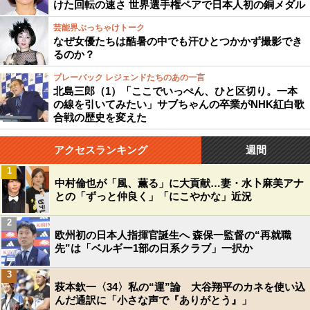
けた回転の速さ 世界選手権ペアで日本人初の銅メダル
芸能界ぶっちゃけトーク
なぜ女優たちは酷暑の中でも汗ひとつかかず撮影でき
るのか？
プレーバック レジェンドたちのあの一言
北島三郎（1）「ここでいっぺん、ひと区切り。一本
の線を引いてみたい」サブちゃんの卒業がNHK紅白歌
合戦の歴史を変えた
アクセスランキング
週間
1
中村倫也が「風、薫る」に大貢献…妻・水卜麻美アナ
との「ずっと仲良く」「にこやかな」近況
2
欧州初の日本人指揮官誕生へ 森保一監督の“再就職
先”は「ベルギー1部の日系クラブ」一択か
3
萩本欽一〈34〉私の“運”論 大谷翔平のカネを使い込
んだ通訳に「小さな声で『ありがとう』」