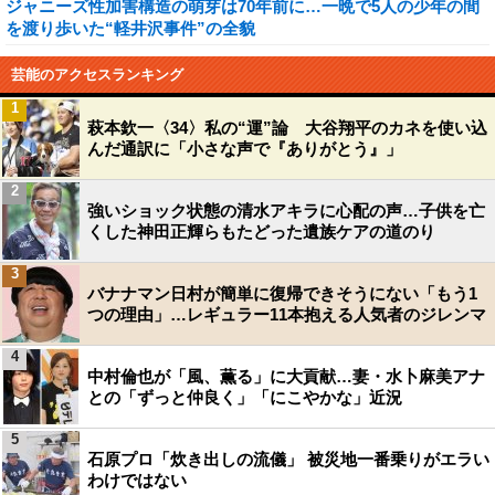
ジャニーズ性加害構造の萌芽は70年前に…一晩で5人の少年の間
を渡り歩いた“軽井沢事件”の全貌
芸能のアクセスランキング
1
萩本欽一〈34〉私の“運”論 大谷翔平のカネを使い込
んだ通訳に「小さな声で『ありがとう』」
2
強いショック状態の清水アキラに心配の声…子供を亡
くした神田正輝らもたどった遺族ケアの道のり
3
バナナマン日村が簡単に復帰できそうにない「もう1
つの理由」…レギュラー11本抱える人気者のジレンマ
4
中村倫也が「風、薫る」に大貢献…妻・水卜麻美アナ
との「ずっと仲良く」「にこやかな」近況
5
石原プロ「炊き出しの流儀」 被災地一番乗りがエラい
わけではない