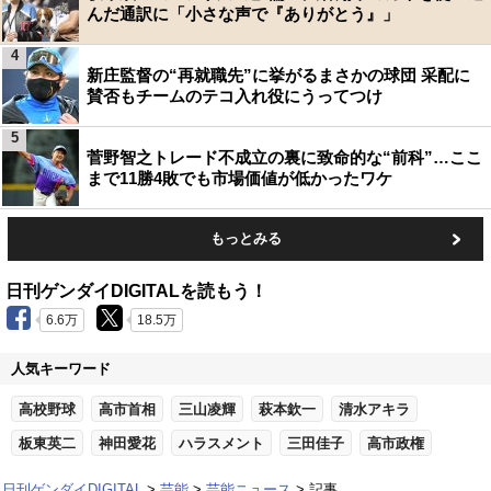
んだ通訳に「小さな声で『ありがとう』」
4
新庄監督の“再就職先”に挙がるまさかの球団 采配に
賛否もチームのテコ入れ役にうってつけ
5
菅野智之トレード不成立の裏に致命的な“前科”…ここ
まで11勝4敗でも市場価値が低かったワケ
もっとみる
日刊ゲンダイDIGITALを読もう！
6.6万
18.5万
人気キーワード
高校野球
高市首相
三山凌輝
萩本欽一
清水アキラ
板東英二
神田愛花
ハラスメント
三田佳子
高市政権
日刊ゲンダイDIGITAL
芸能
芸能ニュース
記事