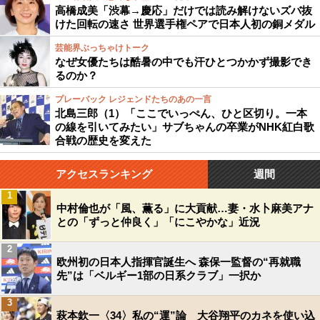
高橋成美「渋幕→慶応」だけでは読み解けないズバ抜
けた回転の速さ 世界選手権ペアで日本人初の銅メダル
芸能界ぶっちゃけトーク
なぜ女優たちは酷暑の中でも汗ひとつかかず撮影でき
るのか？
プレーバック レジェンドたちのあの一言
北島三郎（1）「ここでいっぺん、ひと区切り。一本
の線を引いてみたい」サブちゃんの卒業がNHK紅白歌
合戦の歴史を変えた
アクセスランキング
週間
1
中村倫也が「風、薫る」に大貢献…妻・水卜麻美アナ
との「ずっと仲良く」「にこやかな」近況
2
欧州初の日本人指揮官誕生へ 森保一監督の“再就職
先”は「ベルギー1部の日系クラブ」一択か
3
萩本欽一〈34〉私の“運”論 大谷翔平のカネを使い込