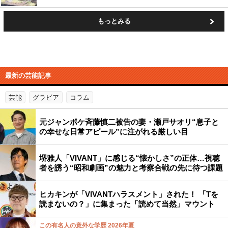
もっとみる
最新の芸能記事
芸能
グラビア
コラム
元ジャンポケ斉藤慎二被告の妻・瀬戸サオリ“息子と
の幸せな日常アピール”に注がれる厳しい目
堺雅人「VIVANT」に感じる“懐かしさ”の正体…視聴
者を誘う“昭和劇画”の魅力と考察合戦の先に待つ課題
ヒカキンが「VIVANTハラスメント」された！ 「Tを
読まないの？」に集まった「読めて当然」マウント
この有名人の意外な学歴 2026年夏