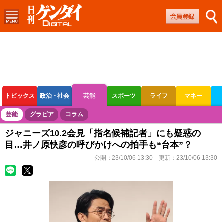
トピックス
政治・社会
芸能
スポーツ
ライフ
マネー
ボートレース
競輪
オートレース
芸能
グラビア
コラム
ジャニーズ10.2会見「指名候補記者」にも疑惑の
目…井ノ原快彦の呼びかけへの拍手も“台本”？
公開：
23/10/06 13:30
更新：
23/10/06 13:30