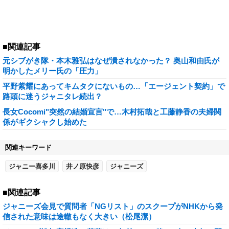
■関連記事
元シブがき隊・本木雅弘はなぜ潰されなかった？ 奥山和由氏が
明かしたメリー氏の「圧力」
平野紫耀にあってキムタクにないもの…「エージェント契約」で
路頭に迷うジャニタレ続出？
長女Cocomi"突然の結婚宣言"で…木村拓哉と工藤静香の夫婦関
係がギクシャクし始めた
関連キーワード
ジャニー喜多川
井ノ原快彦
ジャニーズ
■関連記事
ジャニーズ会見で質問者「NGリスト」のスクープがNHKから発
信された意味は途轍もなく大きい（松尾潔）