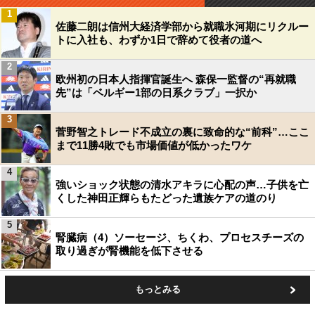
1
佐藤二朗は信州大経済学部から就職氷河期にリクルー
トに入社も、わずか1日で辞めて役者の道へ
2
欧州初の日本人指揮官誕生へ 森保一監督の“再就職
先”は「ベルギー1部の日系クラブ」一択か
3
菅野智之トレード不成立の裏に致命的な“前科”…ここ
まで11勝4敗でも市場価値が低かったワケ
4
強いショック状態の清水アキラに心配の声…子供を亡
くした神田正輝らもたどった遺族ケアの道のり
5
腎臓病（4）ソーセージ、ちくわ、プロセスチーズの
取り過ぎが腎機能を低下させる
もっとみる