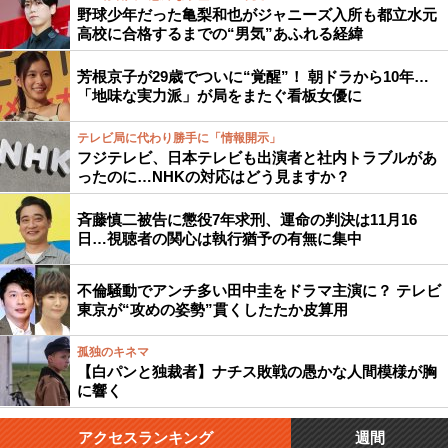
野球少年だった亀梨和也がジャニーズ入所も都立水元
高校に合格するまでの“男気”あふれる経緯
芳根京子が29歳でついに“覚醒”！ 朝ドラから10年…
「地味な実力派」が局をまたぐ看板女優に
テレビ局に代わり勝手に「情報開示」
フジテレビ、日本テレビも出演者と社内トラブルがあ
ったのに…NHKの対応はどう見ますか？
斉藤慎二被告に懲役7年求刑、運命の判決は11月16
日…視聴者の関心は執行猶予の有無に集中
不倫騒動でアンチ多い田中圭をドラマ主演に？ テレビ
東京が“攻めの姿勢”貫くしたたか皮算用
孤独のキネマ
【白パンと独裁者】ナチス敗戦の愚かな人間模様が胸
に響く
アクセスランキング
週間