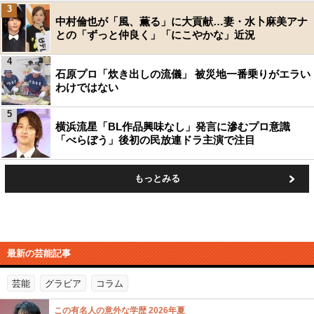
3
中村倫也が「風、薫る」に大貢献…妻・水卜麻美アナ
との「ずっと仲良く」「にこやかな」近況
4
石原プロ「炊き出しの流儀」 被災地一番乗りがエラい
わけではない
5
横浜流星「BL作品興味なし」発言に滲むプロ意識
「べらぼう」後初の民放連ドラ主演で注目
もっとみる
最新の芸能記事
芸能
グラビア
コラム
この有名人の意外な学歴 2026年夏