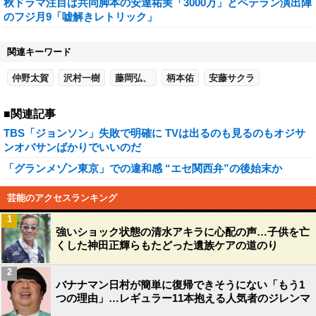
秋ドラマ注目は共同脚本の安達祐実「3000万」とベテラン演出陣
のフジ月9「嘘解きレトリック」
関連キーワード
仲野太賀
沢村一樹
藤岡弘、
柄本佑
安藤サクラ
■関連記事
TBS「ジョンソン」失敗で明確に TVは出るのも見るのもオジサ
ンオバサンばかりでいいのだ
「グランメゾン東京」での違和感 “エセ関西弁”の後始末か
芸能のアクセスランキング
1
強いショック状態の清水アキラに心配の声…子供を亡
くした神田正輝らもたどった遺族ケアの道のり
2
バナナマン日村が簡単に復帰できそうにない「もう1
つの理由」…レギュラー11本抱える人気者のジレンマ