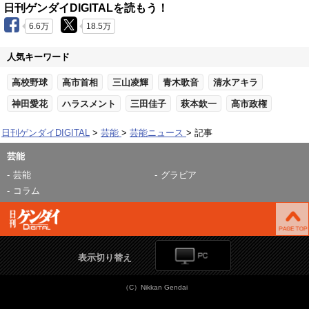
日刊ゲンダイDIGITALを読もう！
6.6万
18.5万
人気キーワード
高校野球
高市首相
三山凌輝
青木歌音
清水アキラ
神田愛花
ハラスメント
三田佳子
萩本欽一
高市政権
日刊ゲンダイDIGITAL
芸能
芸能ニュース
記事
芸能
芸能
グラビア
コラム
表示切り替え
（C）Nikkan Gendai