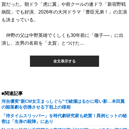
賀だった。朝ドラ「虎に翼」や前クールの連ドラ「新宿野戦
病院」でも好演、2026年の大河ドラマ「豊臣兄弟！」の主演
も決まっている。
仲野の父は中野英雄でくしくも30年前に「徹子──」に出
演し、次男の名前を「太賀」とつけた…
全文表示する
■関連記事
河合優実"新CM女王まっしぐら"で綾瀬はるかに暗い影…本田翼
の陥落劇を彷彿させる下剋上の様相
「侍タイムスリッパー」を時代劇研究家も絶賛！異例ヒットの秘
密は「生身の殺陣」にあり