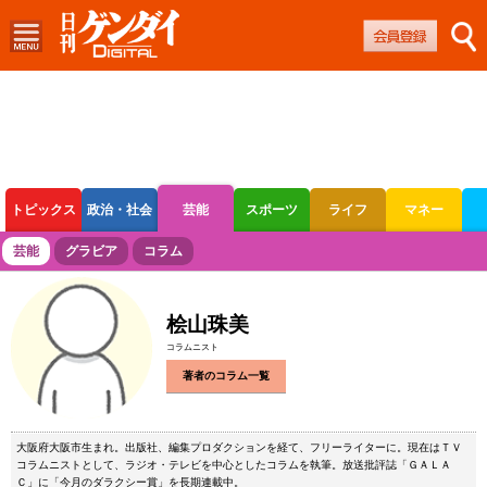
トピックス
政治・社会
芸能
スポーツ
ライフ
マネー
ボートレース
競輪
オートレース
芸能
グラビア
コラム
桧山珠美
コラムニスト
著者のコラム一覧
大阪府大阪市生まれ。出版社、編集プロダクションを経て、フリーライターに。現在はＴＶ
コラムニストとして、ラジオ・テレビを中心としたコラムを執筆。放送批評誌「ＧＡＬＡ
Ｃ」に「今月のダラクシー賞」を長期連載中。