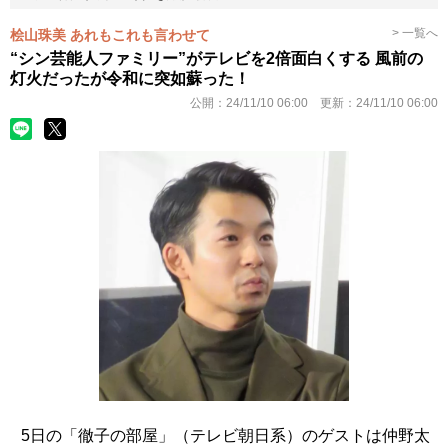
> 一覧へ
桧山珠美 あれもこれも言わせて
“シン芸能人ファミリー”がテレビを2倍面白くする 風前の
灯火だったが令和に突如蘇った！
公開：
24/11/10 06:00
更新：
24/11/10 06:00
5日の「徹子の部屋」（テレビ朝日系）のゲストは仲野太