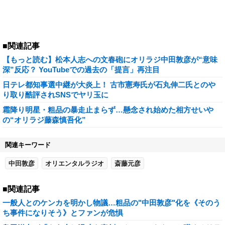
■関連記事
【もっと読む】松本人志への文春砲にオリラジ中田敦彦が“意味
深”反応？ YouTubeでの過去の「提言」再注目
日テレ都知事選中継が大炎上！ 古市憲寿氏が石丸伸二氏とのや
り取り酷評されSNSでヤリ玉に
霜降り明星・粗品の暴走止まらず…懸念され始めた相方せいや
の“オリラジ藤森慎吾化”
関連キーワード
中田敦彦
オリエンタルラジオ
斎藤元彦
■関連記事
一般人とのケンカを明かし物議…粗品の"中田敦彦"化を《そのう
ち事件になりそう》とファンが危惧