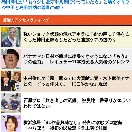
島田洋七が「もう少し漫才を真剣にやっていたら」と嘆くオリラ
ジ中田と島田紳助の器量の違い
芸能のアクセスランキング
1
強いショック状態の清水アキラに心配の声…子供を亡
くした神田正輝らもたどった遺族ケアの道のり
2
バナナマン日村が簡単に復帰できそうにない「もう1
つの理由」…レギュラー11本抱える人気者のジレンマ
3
中村倫也が「風、薫る」に大貢献…妻・水卜麻美アナ
との「ずっと仲良く」「にこやかな」近況
4
石原プロ「炊き出しの流儀」 被災地一番乗りがエラい
わけではない
5
横浜流星「BL作品興味なし」発言に滲むプロ意識
「べらぼう」後初の民放連ドラ主演で注目