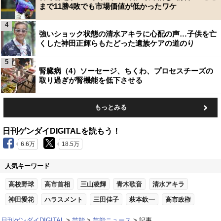
まで11勝4敗でも市場価値が低かったワケ
4
強いショック状態の清水アキラに心配の声…子供を亡
くした神田正輝らもたどった遺族ケアの道のり
5
腎臓病（4）ソーセージ、ちくわ、プロセスチーズの
取り過ぎが腎機能を低下させる
もっとみる
日刊ゲンダイDIGITALを読もう！
6.6万
18.5万
人気キーワード
高校野球
高市首相
三山凌輝
青木歌音
清水アキラ
神田愛花
ハラスメント
三田佳子
萩本欽一
高市政権
日刊ゲンダイDIGITAL
芸能
芸能ニュース
記事