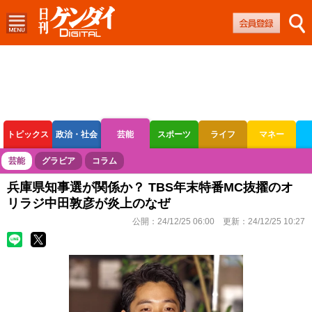
トピックス
政治・社会
芸能
スポーツ
ライフ
マネー
ボートレース
競輪
オートレース
芸能
グラビア
コラム
兵庫県知事選が関係か？ TBS年末特番MC抜擢のオ
リラジ中田敦彦が炎上のなぜ
公開：
24/12/25 06:00
更新：
24/12/25 10:27