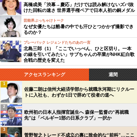
高橋成美「渋幕→慶応」だけでは読み解けないズバ抜
けた回転の速さ 世界選手権ペアで日本人初の銅メダル
芸能界ぶっちゃけトーク
なぜ女優たちは酷暑の中でも汗ひとつかかず撮影でき
るのか？
プレーバック レジェンドたちのあの一言
北島三郎（1）「ここでいっぺん、ひと区切り。一本
の線を引いてみたい」サブちゃんの卒業がNHK紅白歌
合戦の歴史を変えた
アクセスランキング
週間
1
佐藤二朗は信州大経済学部から就職氷河期にリクルー
トに入社も、わずか1日で辞めて役者の道へ
2
欧州初の日本人指揮官誕生へ 森保一監督の“再就職
先”は「ベルギー1部の日系クラブ」一択か
3
菅野智之トレード不成立の裏に致命的な“前科”…ここ