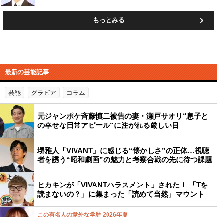
もっとみる
最新の芸能記事
芸能
グラビア
コラム
元ジャンポケ斉藤慎二被告の妻・瀬戸サオリ“息子と
の幸せな日常アピール”に注がれる厳しい目
堺雅人「VIVANT」に感じる“懐かしさ”の正体…視聴
者を誘う“昭和劇画”の魅力と考察合戦の先に待つ課題
ヒカキンが「VIVANTハラスメント」された！ 「Tを
読まないの？」に集まった「読めて当然」マウント
この有名人の意外な学歴 2026年夏