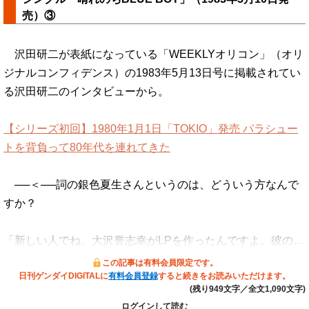
売）③
沢田研二が表紙になっている「WEEKLYオリコン」（オリ
ジナルコンフィデンス）の1983年5月13日号に掲載されてい
る沢田研二のインタビューから。
【シリーズ初回】1980年1月1日「TOKIO」発売 パラシュー
トを背負って80年代を連れてきた
──＜──詞の銀色夏生さんというのは、どういう方なんで
すか？
「新しい人でね。大沢誉志幸がLPを作ったんですよ。彼の…
この記事は有料会員限定です。
日刊ゲンダイDIGITALに
有料会員登録
すると続きをお読みいただけます。
(残り949文字／全文1,090文字)
ログインして読む