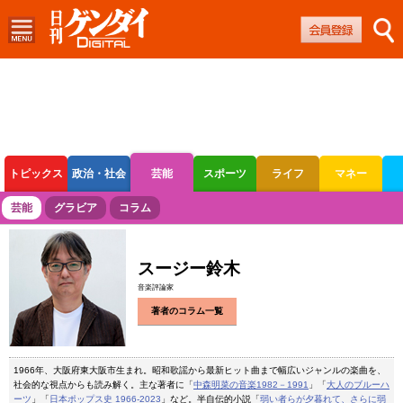
トピックス
政治・社会
芸能
スポーツ
ライフ
マネー
ボートレース
競輪
オートレース
芸能
グラビア
コラム
スージー鈴木
音楽評論家
著者のコラム一覧
1966年、大阪府東大阪市生まれ。昭和歌謡から最新ヒット曲まで幅広いジャンルの楽曲を、
社会的な視点からも読み解く。主な著者に「
中森明菜の音楽1982－1991
」「
大人のブルーハ
ーツ
」「
日本ポップス史 1966-2023
」など。半自伝的小説「
弱い者らが夕暮れて、さらに弱