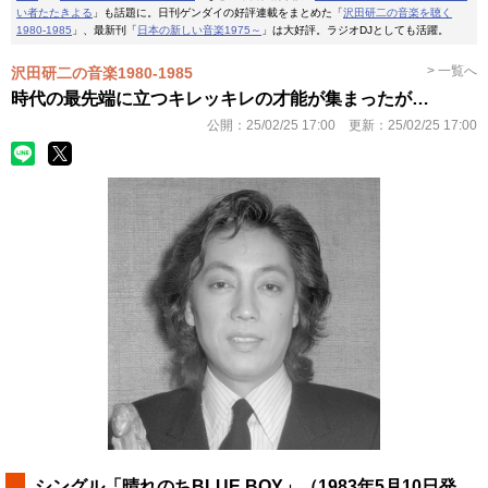
い者たたきよる
」も話題に。日刊ゲンダイの好評連載をまとめた「
沢田研二の音楽を聴く
1980-1985
」、最新刊「
日本の新しい音楽1975～
」は大好評。ラジオDJとしても活躍。
> 一覧へ
沢田研二の音楽1980-1985
時代の最先端に立つキレッキレの才能が集まったが…
公開：
25/02/25 17:00
更新：
25/02/25 17:00
シングル「晴れのちBLUE BOY」（1983年5月10日発