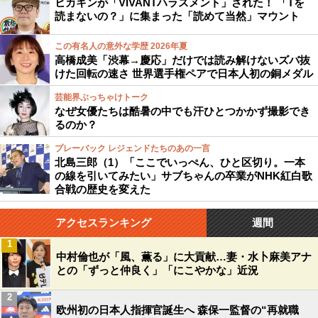
ヒカキンが「VIVANTハラスメント」された！ 「Tを
読まないの？」に集まった「読めて当然」マウント
この有名人の意外な学歴 2026年夏
高橋成美「渋幕→慶応」だけでは読み解けないズバ抜
けた回転の速さ 世界選手権ペアで日本人初の銅メダル
芸能界ぶっちゃけトーク
なぜ女優たちは酷暑の中でも汗ひとつかかず撮影でき
るのか？
プレーバック レジェンドたちのあの一言
北島三郎（1）「ここでいっぺん、ひと区切り。一本
の線を引いてみたい」サブちゃんの卒業がNHK紅白歌
合戦の歴史を変えた
アクセスランキング
週間
1
中村倫也が「風、薫る」に大貢献…妻・水卜麻美アナ
との「ずっと仲良く」「にこやかな」近況
2
欧州初の日本人指揮官誕生へ 森保一監督の“再就職