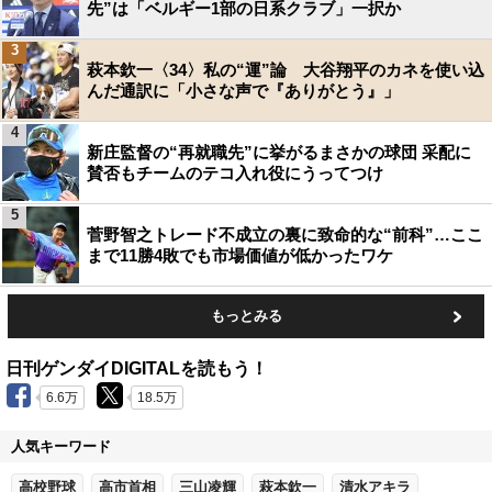
先”は「ベルギー1部の日系クラブ」一択か
3
萩本欽一〈34〉私の“運”論 大谷翔平のカネを使い込
んだ通訳に「小さな声で『ありがとう』」
4
新庄監督の“再就職先”に挙がるまさかの球団 采配に
賛否もチームのテコ入れ役にうってつけ
5
菅野智之トレード不成立の裏に致命的な“前科”…ここ
まで11勝4敗でも市場価値が低かったワケ
もっとみる
日刊ゲンダイDIGITALを読もう！
6.6万
18.5万
人気キーワード
高校野球
高市首相
三山凌輝
萩本欽一
清水アキラ