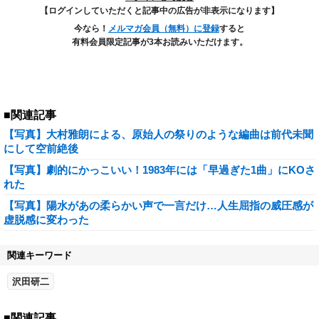
【ログインしていただくと記事中の広告が非表示になります】
今なら！
メルマガ会員（無料）に登録
すると
有料会員限定記事が3本お読みいただけます。
■関連記事
【写真】大村雅朗による、原始人の祭りのような編曲は前代未聞
にして空前絶後
【写真】劇的にかっこいい！1983年には「早過ぎた1曲」にKOさ
れた
【写真】陽水があの柔らかい声で一言だけ…人生屈指の威圧感が
虚脱感に変わった
関連キーワード
沢田研二
■関連記事