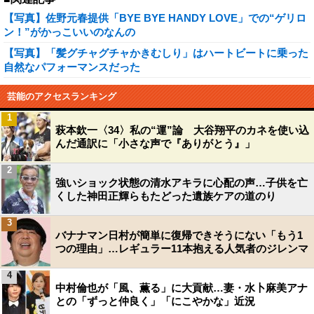
【写真】佐野元春提供「BYE BYE HANDY LOVE」での“ゲリロ
ン！”がかっこいいのなんの
【写真】「髪グチャグチャかきむしり」はハートビートに乗った
自然なパフォーマンスだった
芸能のアクセスランキング
1
萩本欽一〈34〉私の“運”論 大谷翔平のカネを使い込
んだ通訳に「小さな声で『ありがとう』」
2
強いショック状態の清水アキラに心配の声…子供を亡
くした神田正輝らもたどった遺族ケアの道のり
3
バナナマン日村が簡単に復帰できそうにない「もう1
つの理由」…レギュラー11本抱える人気者のジレンマ
4
中村倫也が「風、薫る」に大貢献…妻・水卜麻美アナ
との「ずっと仲良く」「にこやかな」近況