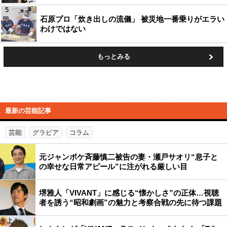
5
石原プロ「炊き出しの流儀」 被災地一番乗りがエラい
わけではない
もっとみる
最新の芸能記事
芸能
グラビア
コラム
元ジャンポケ斉藤慎二被告の妻・瀬戸サオリ“息子と
の幸せな日常アピール”に注がれる厳しい目
堺雅人「VIVANT」に感じる“懐かしさ”の正体…視聴
者を誘う“昭和劇画”の魅力と考察合戦の先に待つ課題