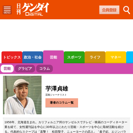
トピックス
政治・社会
芸能
スポーツ
ライフ
マネー
ボートレース
競輪
オートレース
芸能
グラビア
コラム
芋澤貞雄
芸能ジャーナリスト
著者のコラム一覧
1956年、北海道生まれ。カリフォルニア州ロサンゼルスでテレビ・映画のコーディネーター
業を経て、女性週刊誌を中心に30年以上にわたり芸能・スポーツを中心に取材活動を続け
る。代表的なスクープは「直撃！ 松田聖子、ニューヨークの恋人」「眞子妃、エジンバラ