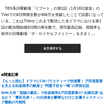
TBS系日曜劇場「リブート」の第1話（1月18日放送）の
TVerでの8日間再生数が486万を突破したことで話題になって
いる。これはTVerがこれまで配信した全ドラマにおける第1
話の配信開始後8日間の再生数で、歴代最高記録。視聴率も
前作の日曜劇場「ザ・ロイヤルファミリー」を大きく…
全文表示する
■関連記事
【もっと読む】ドラマにCMバラエティーで快進撃！ 戸田恵梨香
を支える松坂桃李の献身と“問題子役を一喝”の男前伝説
NHK大河「逆賊の幕臣」で松坂桃李&戸田恵梨香の“夫婦共演”あ
るか？「豊臣兄弟！」の出演者が豪華なだけに女優キャスティン
グ難航の可能性