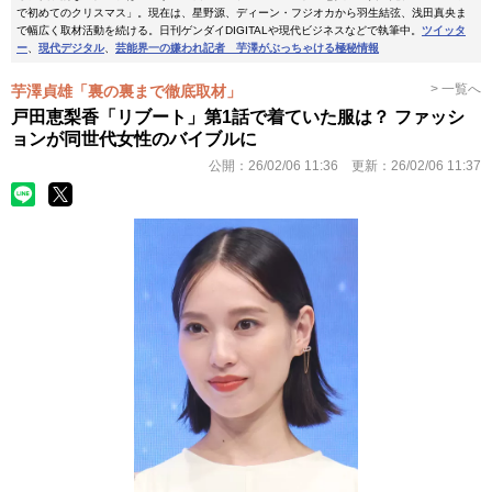
で初めてのクリスマス」。現在は、星野源、ディーン・フジオカから羽生結弦、浅田真央ま
で幅広く取材活動を続ける。日刊ゲンダイDIGITALや現代ビジネスなどで執筆中。
ツイッタ
ー
、
現代デジタル
、
芸能界一の嫌われ記者 芋澤がぶっちゃける極秘情報
> 一覧へ
芋澤貞雄「裏の裏まで徹底取材」
戸田恵梨香「リブート」第1話で着ていた服は？ ファッシ
ョンが同世代女性のバイブルに
公開：
26/02/06 11:36
更新：
26/02/06 11:37