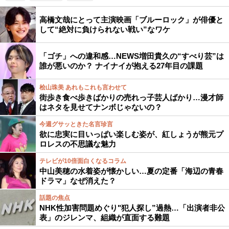
高橋文哉にとって主演映画「ブルーロック」が俳優と
して“絶対に負けられない戦い”なワケ
「ゴチ」への違和感…NEWS増田貴久の“すべり芸”は
誰が悪いのか？ ナイナイが抱える27年目の課題
桧山珠美 あれもこれも言わせて
街歩き食べ歩きばかりの売れっ子芸人ばかり…漫才師
はネタを見せてナンボじゃないの？
今週グサッときた名言珍言
欲に忠実に目いっぱい楽しむ姿が、紅しょうが熊元プ
ロレスの不思議な魅力
テレビが10倍面白くなるコラム
中山美穂の水着姿が懐かしい…夏の定番「海辺の青春
ドラマ」なぜ消えた？
話題の焦点
NHK性加害問題めぐり"犯人探し”過熱…「出演者非公
表」のジレンマ、組織が直面する難題