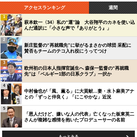
アクセスランキング
週間
1
萩本欽一〈34〉私の“運”論 大谷翔平のカネを使い込
んだ通訳に「小さな声で『ありがとう』」
2
新庄監督の“再就職先”に挙がるまさかの球団 采配に
賛否もチームのテコ入れ役にうってつけ
3
欧州初の日本人指揮官誕生へ 森保一監督の“再就職
先”は「ベルギー1部の日系クラブ」一択か
4
中村倫也が「風、薫る」に大貢献…妻・水卜麻美アナ
との「ずっと仲良く」「にこやかな」近況
5
「恩人だけど、嫌いな人の代表」亡くなった板東英二
さんが複雑な感情を抱いたプロデューサーの名前
もっとみる