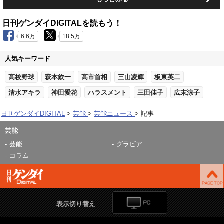
日刊ゲンダイDIGITALを読もう！
6.6万
18.5万
人気キーワード
高校野球
萩本欽一
高市首相
三山凌輝
板東英二
清水アキラ
神田愛花
ハラスメント
三田佳子
広末涼子
日刊ゲンダイDIGITAL
芸能
芸能ニュース
記事
芸能
芸能
グラビア
コラム
表示切り替え