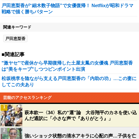
戸田恵梨香が“細木数子物語”で女優復帰！ Netflixが昭和ドラマ
戦略で描く勝ちパターン
関連キーワード
戸田恵梨香
■関連記事
"激ヤセ"で産休から早期復帰した土屋太鳳の女優魂 戸田恵梨香
は"美をキープ"しつつピンポイント出演
松坂桃李を陰ながら支える戸田恵梨香の「内助の功」…この妻に
してこの夫あり
芸能のアクセスランキング
1
萩本欽一〈34〉私の“運”論 大谷翔平のカネを使い込
んだ通訳に「小さな声で『ありがとう』」
2
強いショック状態の清水アキラに心配の声…子供を亡