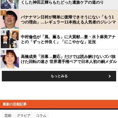
くした神田正輝らもたどった遺族ケアの道のり
3
バナナマン日村が簡単に復帰できそうにない「もう1
つの理由」…レギュラー11本抱える人気者のジレンマ
4
中村倫也が「風、薫る」に大貢献…妻・水卜麻美アナ
との「ずっと仲良く」「にこやかな」近況
5
高橋成美「渋幕→慶応」だけでは読み解けないズバ抜
けた回転の速さ 世界選手権ペアで日本人初の銅メダル
もっとみる
最新の芸能記事
芸能
グラビア
コラム