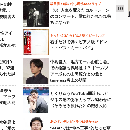
からの性
坂田明 81歳の今も現役JAZZライブ
10
（8）人生を変えたコルトレーン
激震…
のコンサート、雷に打たれた気持
視聴者大
ちになった
女性アイ
もっとゼロからぜんぶ聴くビートルズ
OL
右手だけで弾くピアノ版『ドン
～現地ルポ
ト・パス・ミー・バイ』
主演月9
中島健人「地方モールお渡し会」
」87連
での物議も戦略通り？ ドームツ
られた試
アー成功の山田涼介との差と
timelesz炎上の明暗
榮倉奈々
りくりゅうYouTube開設も…ビ
…アラフ
ジネス感のあるカップル匂わせに
変動の兆
《そろそろ疲れた》の飽き反応
水谷豊よ
あの頃、テレビドラマは熱かった
SMAPでは“仲本工事”的だった草
は…「愛の