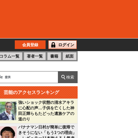
会員登録
ログイン
コラム一覧
著者一覧
書籍
紙面
芸能のアクセスランキング
強いショック状態の清水アキラ
に心配の声…子供を亡くした神
田正輝らもたどった遺族ケアの
道のり
バナナマン日村が簡単に復帰で
きそうにない「もう1つの理由」