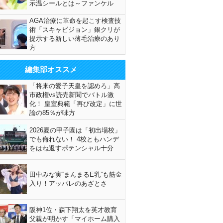
示温シールとは～ファンケル
AGA治療に革命を起こす検査技
術「スキャビジョン」銀クリが
提示する新しい薄毛治療のあり
方
編集部オススメ
「将来の愛子天皇を認めろ」高
市政権vs読売新聞でバトル激
化！ 皇室典範「再び改定」に世
論の85％が味方
2026夏の甲子園は「初出場校」
でも侮れない！ 4校ともハンデ
をはね返すポテンシャル十分
田中みな実“まんまるE乳”も筋金
入り！アッパレのあざとさ
阪神1位・森下翔太を英才教育
父親が明かす「マイホーム購入