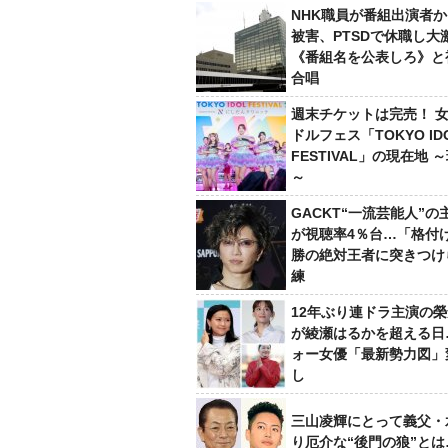
NHK職員が番組出演者
被害、PTSDで休職し大
《番組名を公表しろ》と
合唱
週末チケットは完売！ 
ドルフェス「TOKYO ID
FESTIVAL」の現在地 
～
GACKT“一流芸能人”の
が視聴率4％台…「格付け
勝の絶対王者に突きつけ
練
12年ぶり連ドラ主演の
が綾瀬はるかを超える日
ォー女優「最新勢力図」
し
三山凌輝にとって義父・
り厄介な“後門の狼”と