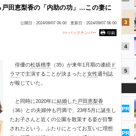
る戸田恵梨香の「内助の功」…この妻に
3
公開日：
2024/09/07 06:00
更新日：
2024/09/07 06:00
>> バックナンバー
印刷
4
俳優の
松坂桃李
（35）が来年1月期の連続
ド
5
ラマ
で主演することが決まったと
女性
週刊誌
が報じていた。
と同時に2020年に
結婚
した
戸田恵梨香
PR
（36）との夫婦仲も円満で、23年5月に誕生し
たお子さんと近くの公園を散策する姿が目撃
されたという。ふたりにとってお互いに理想
PR