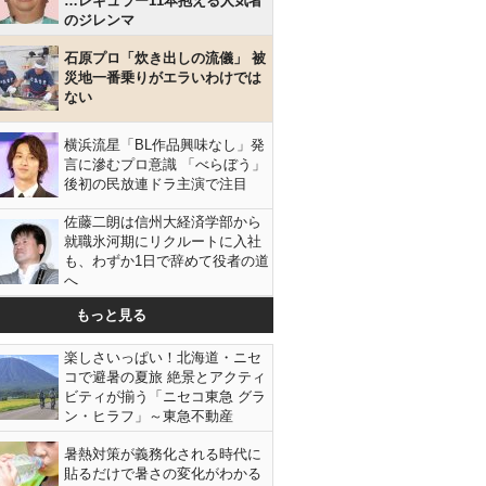
…レギュラー11本抱える人気者
のジレンマ
石原プロ「炊き出しの流儀」 被
災地一番乗りがエラいわけでは
ない
横浜流星「BL作品興味なし」発
言に滲むプロ意識 「べらぼう」
後初の民放連ドラ主演で注目
佐藤二朗は信州大経済学部から
就職氷河期にリクルートに入社
も、わずか1日で辞めて役者の道
へ
もっと見る
楽しさいっぱい！北海道・ニセ
コで避暑の夏旅 絶景とアクティ
ビティが揃う「ニセコ東急 グラ
ン・ヒラフ」～東急不動産
暑熱対策が義務化される時代に
貼るだけで暑さの変化がわかる