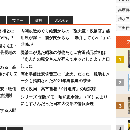
高市首
清水ア
フ
マネー
健康
BOOKS
三田佳
首相との
内閣改造めぐり維新からの「副大臣・政務官」起
の中は？
用説が浮上…霞が関からも 「勘弁してくれ！」の
悲鳴が
国民民主・
最長老の
堤清二が見た昭和の傑物たち…吉田茂元首相は
1
「あんたの親父さんが死んでホッとしたよ」と口
にした
わる」高
駆けずり回
高市早苗は安倍晋三の「忠犬」だった…服装もメ
ークも指図された2021年総裁選の茶番
2
安・物価
続く政局…高市首相「9月退陣」の現実味
放漫財
シリーズ 保阪メモ「昭和史余話」（10）あまり
にもずさんだった日本大使館の情報管理
3
する人間
4