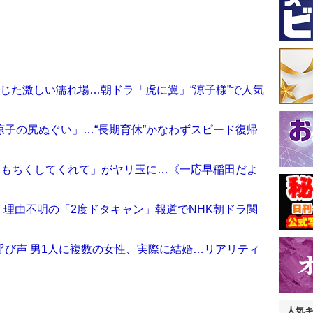
じた激しい濡れ場…朝ドラ「虎に翼」“涼子様”で人気
子の尻ぬぐい」…“長期育休”かなわずスピード復帰
きもちくしてくれて」がヤリ玉に…《一応早稲田だよ
？ 理由不明の「2度ドタキャン」報道でNHK朝ドラ関
び声 男1人に複数の女性、実際に結婚…リアリティ
人気