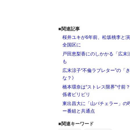
■関連記事
桜井ユキが6年前、松坂桃李と演
全国区に
戸田恵梨香にのしかかる「広末涼
も
広末涼子“不倫ラブレター”の「
な？》
橋本環奈は“ストレス限界”寸前
係者ピリピリ
東出昌大に「山バチェラー」の呼
ー番組と共通点
■関連キーワード