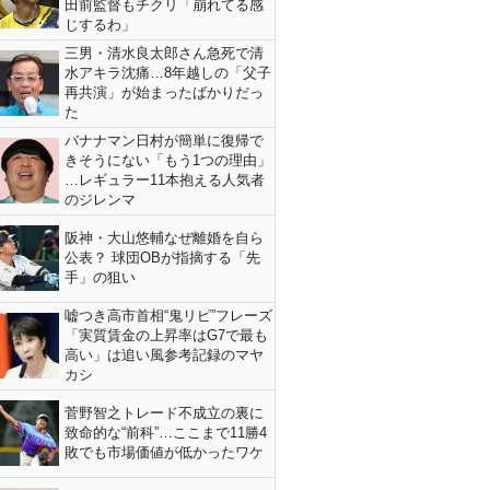
田前監督もチクリ「崩れてる感
じするわ」
三男・清水良太郎さん急死で清
水アキラ沈痛…8年越しの「父子
再共演」が始まったばかりだっ
た
バナナマン日村が簡単に復帰で
きそうにない「もう1つの理由」
…レギュラー11本抱える人気者
のジレンマ
阪神・大山悠輔なぜ離婚を自ら
公表？ 球団OBが指摘する「先
手」の狙い
嘘つき高市首相“鬼リピ”フレーズ
「実質賃金の上昇率はG7で最も
高い」は追い風参考記録のマヤ
カシ
菅野智之トレード不成立の裏に
致命的な“前科”…ここまで11勝4
敗でも市場価値が低かったワケ