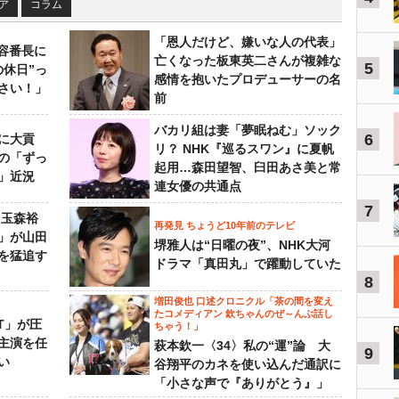
ア
コラム
「恩人だけど、嫌いな人の代表」
美容番長に
亡くなった板東英二さんが複雑な
5
の休日”っ
感情を抱いたプロデューサーの名
さい！」
前
バカリ組は妻「夢眠ねむ」ソック
6
に大貢
リ？ NHK『巡るスワン』に夏帆
の「ずっ
起用…森田望智、臼田あさ美と常
」近況
連女優の共通点
7
 玉森裕
再発見 ちょうど10年前のテレビ
」が山田
堺雅人は“日曜の夜”、NHK大河
を猛追す
ドラマ「真田丸」で躍動していた
8
増田俊也 口述クロニクル「茶の間を変え
たコメディアン 欽ちゃんのぜ～んぶ話し
NT」が圧
ちゃう！」
主演を任
萩本欽一〈34〉私の“運”論 大
9
い
谷翔平のカネを使い込んだ通訳に
「小さな声で『ありがとう』」