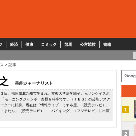
フ
経済
健康
コミック
競馬
公営競技
書籍
ス
記事
之
芸能ジャーナリスト
２３日、福岡県北九州市生まれ。立教大学法学部卒。元サンケイスポ
、「モーニングジャンボ 奥様８時半です」（ＴＢＳ）の芸能デスク
ポーターに転身。現在は「情報ライブ ミヤネ屋」（読売テレビ）、
1
す・またん」（読売テレビ）、「バイキング」（フジテレビ）に出演
2