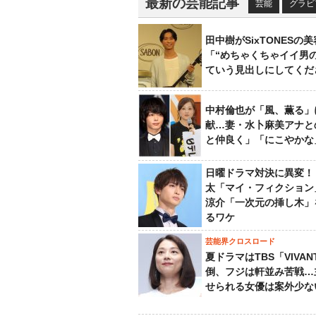
最新の芸能記事
芸能
グラビ
田中樹がSixTONESの
「“めちゃくちゃイイ男
ていう見出しにしてくだ
中村倫也が「風、薫る」
献…妻・水卜麻美アナと
と仲良く」「にこやかな
日曜ドラマ対決に異変！
太「マイ・フィクション
涼介「一次元の挿し木」
るワケ
芸能界クロスロード
夏ドラマはTBS「VIVA
倒、フジは軒並み苦戦…
せられる女優は案外少な