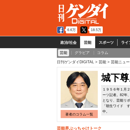
6.6万
18.5万
政治/社会
芸能
スポーツ
ライ
芸能
グラビア
コラム
日刊ゲンダイDIGITAL
芸能
芸能ニュー
城下尊
１９５６年１月
ーツ記者。82年
となり、芸能リ
「朝生ワイド 
中。
著者のコラム一覧
芸能界ぶっちゃけトーク