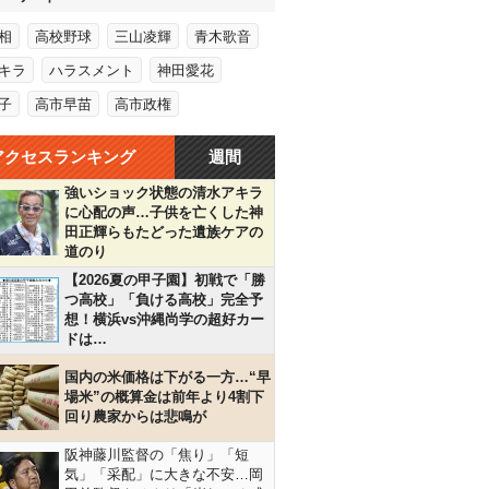
相
高校野球
三山凌輝
青木歌音
キラ
ハラスメント
神田愛花
子
高市早苗
高市政権
アクセスランキング
週間
強いショック状態の清水アキラ
に心配の声…子供を亡くした神
田正輝らもたどった遺族ケアの
道のり
【2026夏の甲子園】初戦で「勝
つ高校」「負ける高校」完全予
想！横浜vs沖縄尚学の超好カー
ドは…
国内の米価格は下がる一方…“早
場米”の概算金は前年より4割下
回り農家からは悲鳴が
阪神藤川監督の「焦り」「短
気」「采配」に大きな不安…岡