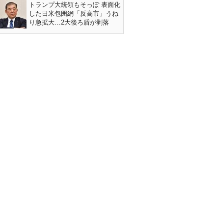
トランプ大統領もそっぽ 表面化
した日米包囲網「反高市」うね
り急拡大…2大後ろ盾が剥落