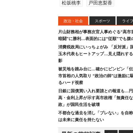
松坂桃李
戸田恵梨香
政治・社会
スポーツ
ライ
片山財務相が事務次官人事めぐる“高市
暗闘”に勝利…表面的には“従順”でも腹
消費税政局にいっちょがみ 「反対派」
玉木代表もヒートアップ…見え隠れする
影
被災地を踏み台に…確かにビンビン「伝
市首相の人気取り “政治の師”は激励に
るハード視察
日銀に国債買い入れ要請との報道も…円
高・金利上昇が示す高市政権「無責任な
政」が国民生活を破壊
不都合な過去を消し「ブレない」を自称
は未来に責任を持たない