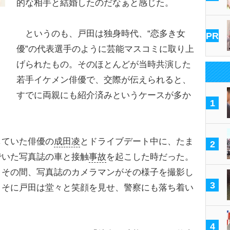
的な相手と結婚したのだなぁと感じた。
というのも、戸田は独身時代、“恋多き女
PR
優”の代表選手のように芸能マスコミに取り上
げられたもの。そのほとんどが当時共演した
若手イケメン俳優で、交際が伝えられると、
すでに両親にも紹介済みというケースが多か
1
ていた俳優の
成田凌
とドライブデート中に、たま
2
でいた写真誌の車と接触
事故
を起こした時だった。
、その間、写真誌のカメラマンがその様子を撮影し
3
よそに戸田は堂々と笑顔を見せ、警察にも落ち着い
4