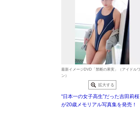
最新イメージDVD「禁断の果実」（アイドル
ン）
拡大する
“日本一の女子高生”だった吉田莉桜
が20歳メモリアル写真集を発売！