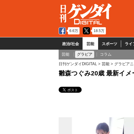
6.6万
18.5万
政治/社会
芸能
スポーツ
ライ
芸能
グラビア
コラム
日刊ゲンダイDIGITAL
芸能
グラビアニ
雛森つぐみ20歳 最新イ