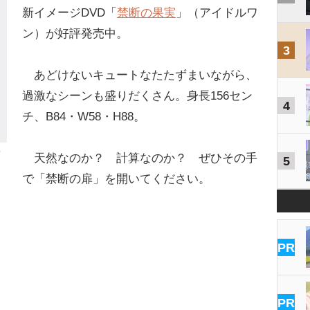
新イメージDVD「
禁断の果実
」（アイドルワ
ン）が好評発売中。
3
あどけないキュートなたたずまいながら、
過激なシーンも盛りだくさん。身長156セン
4
チ、B84・W58・H88。
ワ
天然なのか？ 計算なのか？ ぜひその手
5
で「禁断の扉」を開いてください。
PR
PR