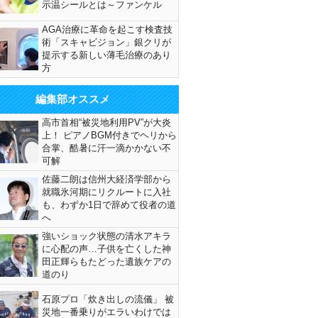
示温シールとは～ファンケル
AGA治療に革命を起こす検査技
術「スキャビジョン」銀クリが
提示する新しい薄毛治療のあり
方
編集部オススメ
高市首相“被災地利用PV”が大炎
上！ ピアノBGM付きでヘリから
合掌、酷暑に汗一滴かかない不
可解
佐藤二朗は信州大経済学部から
就職氷河期にリクルートに入社
も、わずか1日で辞めて役者の道
へ
強いショック状態の清水アキラ
に心配の声…子供を亡くした神
田正輝らもたどった遺族ケアの
道のり
石原プロ「炊き出しの流儀」 被
災地一番乗りがエラいわけでは