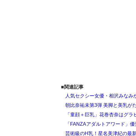
■関連記事
人気セクシー女優・相沢みなみ
朝比奈祐未第3弾 美脚と美乳が
「童顔＋巨乳」花巻杏奈はグラ
「FANZAアダルトアワード」優
芸術級のH乳！星名美津紀の最