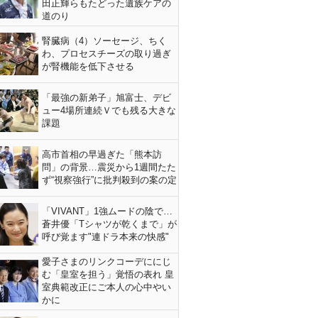
田正輝らもたどった遺族ケアの
道のり
腎臓病（4）ソーセージ、ちく
わ、プロセスチーズの取り過ぎ
が腎機能を低下させる
「最強の新弟子」旭富士、デビ
ュー4場所連続Ｖでも残る大きな
課題
高市首相の早過ぎた「熊本訪
問」の背景…震災から1週間たた
ず“視察強行”に批判殺到の案の定
「VIVANT」1強ムードの陰で…
蒼井優「Tシャツが乾くまで」が
呼び覚ます"連ドラ本来の快感"
愛子さまのリンクコーデににじ
む「皇室を担う」覚悟の表れ 皇
室典範改正にご本人の心中やい
かに