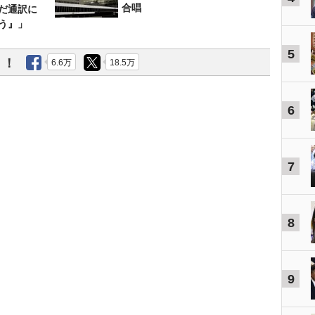
合唱
だ通訳に
う』」
5
う！
6.6万
18.5万
6
7
8
9