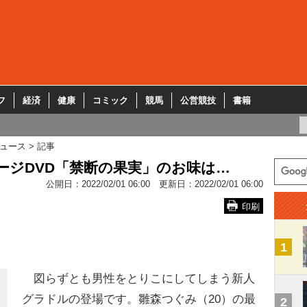
フ
経済
健康
コミック
競馬
公営競技
書籍
ュース
記事
メージDVD「禁断の果実」のお味は…
公開日：
2022/02/01 06:00
更新日：
2022/02/01 06:00
印刷
1
図らずとも男性をとりこにしてしまう新人
グラドルの登場です。雛森つぐみ（20）の最
2