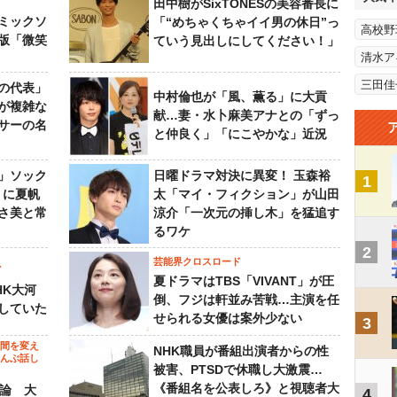
田中樹がSixTONESの美容番長に
ミックソ
「“めちゃくちゃイイ男の休日”っ
高校野
版「微笑
ていう見出しにしてください！」
清水ア
三田佳
の代表」
中村倫也が「風、薫る」に大貢
が複雑な
献…妻・水卜麻美アナとの「ずっ
サーの名
と仲良く」「にこやかな」近況
」ソック
日曜ドラマ対決に異変！ 玉森裕
1
』に夏帆
太「マイ・フィクション」が山田
さ美と常
涼介「一次元の挿し木」を猛追す
るワケ
2
芸能界クロスロード
ビ
夏ドラマはTBS「VIVANT」が圧
HK大河
倒、フジは軒並み苦戦…主演を任
していた
せられる女優は案外少ない
3
の間を変え
NHK職員が番組出演者からの性
～んぶ話し
被害、PTSDで休職し大激震…
《番組名を公表しろ》と視聴者大
”論 大
4