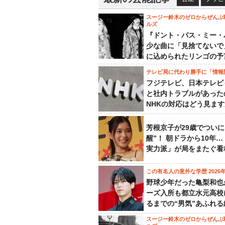
スージー鈴木のゼロからぜんぶ
ルズ
『ドント・パス・ミー・
少な曲に「見捨てないで
に込められたリンゴの予
テレビ局に代わり勝手に「情報
フジテレビ、日本テレビ
と社内トラブルがあった
NHKの対応はどう見ま
芳根京子が29歳でついに
醒”！ 朝ドラから10年
実力派」が局をまたぐ看
この有名人の意外な学歴 2026
野球少年だった亀梨和也
ーズ入所も都立水元高校
るまでの“男気”あふれる
スージー鈴木のゼロからぜんぶ