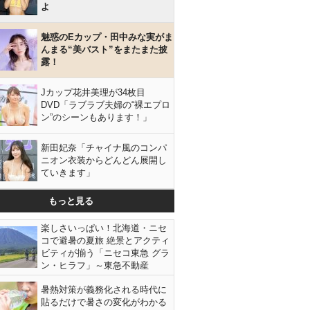
よ
魅惑のEカップ・田中みな実がま
んまる“美バスト”をまたまた披
露！
Jカップ花井美理が34枚目
DVD「ラブラブ夫婦の“裸エプロ
ン”のシーンもあります！」
新田妃奈「チャイナ風のコンパ
ニオン衣装からどんどん展開し
ていきます」
もっと見る
楽しさいっぱい！北海道・ニセ
コで避暑の夏旅 絶景とアクティ
ビティが揃う「ニセコ東急 グラ
ン・ヒラフ」～東急不動産
暑熱対策が義務化される時代に
貼るだけで暑さの変化がわかる