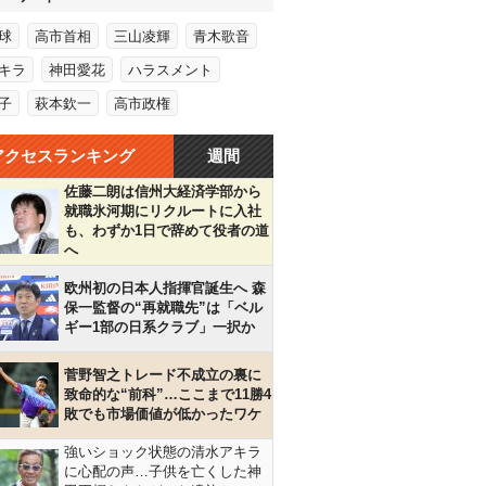
球
高市首相
三山凌輝
青木歌音
キラ
神田愛花
ハラスメント
子
萩本欽一
高市政権
アクセスランキング
週間
佐藤二朗は信州大経済学部から
就職氷河期にリクルートに入社
も、わずか1日で辞めて役者の道
へ
欧州初の日本人指揮官誕生へ 森
保一監督の“再就職先”は「ベル
ギー1部の日系クラブ」一択か
菅野智之トレード不成立の裏に
致命的な“前科”…ここまで11勝4
敗でも市場価値が低かったワケ
強いショック状態の清水アキラ
に心配の声…子供を亡くした神