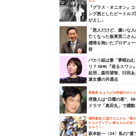
ルズ
『グラス・オニオン』コ
ング然としたビートルズ
がえし」
「恩人だけど、嫌いな人
亡くなった板東英二さん
感情を抱いたプロデュー
前
バカリ組は妻「夢眠ねむ
リ？ NHK『巡るスワン
起用…森田望智、臼田あ
連女優の共通点
再発見 ちょうど10年前のテレ
堺雅人は“日曜の夜”、N
ドラマ「真田丸」で躍動
増田俊也 口述クロニクル「茶
たコメディアン 欽ちゃんのぜ
ちゃう！」
萩本欽一〈34〉私の“運