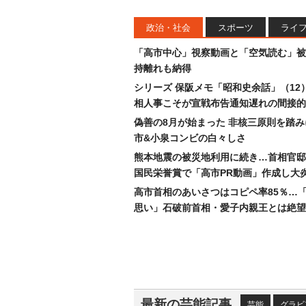
政治・社会
スポーツ
ライ
「高市中心」視察動画と「空気読む」被
持離れも納得
シリーズ 保阪メモ「昭和史余話」（12
相人事こそが宣戦布告通知遅れの間接的
偽善の8月が始まった 非核三原則を踏
市&小泉コンビの白々しさ
熊本地震の被災地利用に続き…首相官邸
国民栄誉賞で「高市PR動画」作成し大
高市首相のあいさつはコピペ率85％…
思い」石破前首相・愛子内親王とは絶望
最新の芸能記事
芸能
グラビ