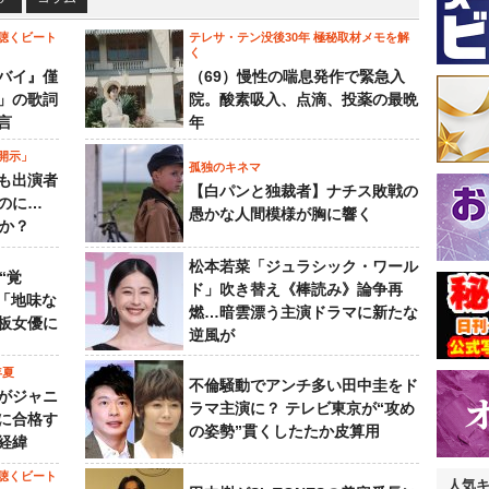
聴くビート
テレサ・テン没後30年 極秘取材メモを解
く
バイ』僅
（69）慢性の喘息発作で緊急入
」の歌詞
院。酸素吸入、点滴、投薬の最晩
言
年
開示」
孤独のキネマ
も出演者
【白パンと独裁者】ナチス敗戦の
のに…
愚かな人間模様が胸に響く
すか？
松本若菜「ジュラシック・ワール
“覚
ド」吹き替え《棒読み》論争再
…「地味な
燃…暗雲漂う主演ドラマに新たな
板女優に
逆風が
年夏
不倫騒動でアンチ多い田中圭をド
がジャニ
ラマ主演に？ テレビ東京が“攻め
に合格す
の姿勢”貫くしたたか皮算用
経緯
聴くビート
人気