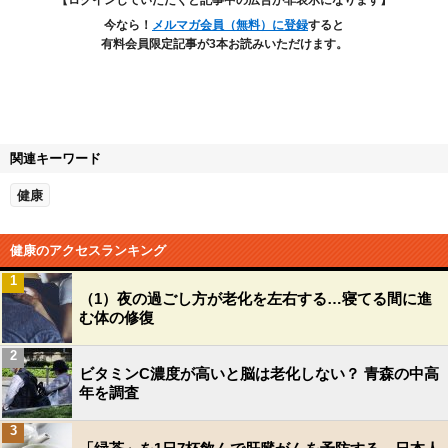
【ログインしていただくと記事中の広告が非表示になります】
今なら！
メルマガ会員（無料）に登録
すると
有料会員限定記事が3本お読みいただけます。
関連キーワード
健康
健康のアクセスランキング
1
（1）夜の過ごし方が老化を左右する…寝てる間に進
む体の修復
2
ビタミンC濃度が高いと脳は老化しない？ 青森の中高
年を調査
3