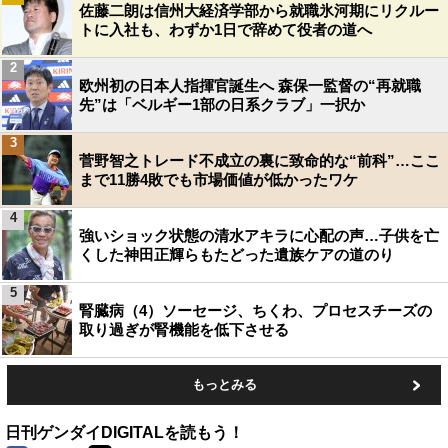
佐藤二朗は信州大経済学部から就職氷河期にリクルー
トに入社も、わずか1日で辞めて役者の道へ
2
欧州初の日本人指揮官誕生へ 森保一監督の“再就職
先”は「ベルギー1部の日系クラブ」一択か
3
菅野智之トレード不成立の裏に致命的な“前科”…ここ
まで11勝4敗でも市場価値が低かったワケ
4
強いショック状態の清水アキラに心配の声…子供を亡
くした神田正輝らもたどった遺族ケアの道のり
5
腎臓病（4）ソーセージ、ちくわ、プロセスチーズの
取り過ぎが腎機能を低下させる
もっとみる
日刊ゲンダイDIGITALを読もう！