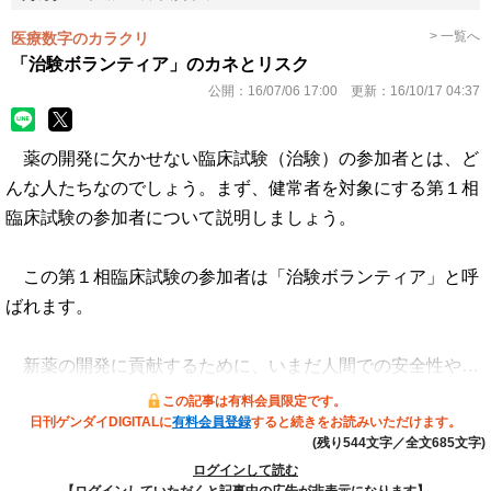
> 一覧へ
医療数字のカラクリ
「治験ボランティア」のカネとリスク
公開：
16/07/06 17:00
更新：
16/10/17 04:37
薬の開発に欠かせない臨床試験（治験）の参加者とは、ど
んな人たちなのでしょう。まず、健常者を対象にする第１相
臨床試験の参加者について説明しましょう。
この第１相臨床試験の参加者は「治験ボランティア」と呼
ばれます。
新薬の開発に貢献するために、いまだ人間での安全性や…
この記事は有料会員限定です。
日刊ゲンダイDIGITALに
有料会員登録
すると続きをお読みいただけます。
(残り544文字／全文685文字)
ログインして読む