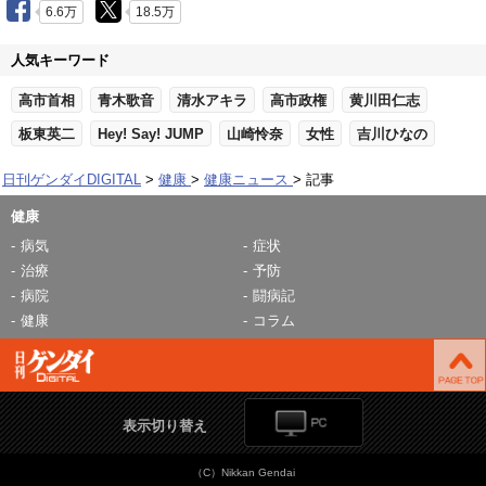
6.6万
18.5万
人気キーワード
高市首相
青木歌音
清水アキラ
高市政権
黄川田仁志
板東英二
Hey! Say! JUMP
山崎怜奈
女性
吉川ひなの
日刊ゲンダイDIGITAL
健康
健康ニュース
記事
健康
病気
症状
治療
予防
病院
闘病記
健康
コラム
表示切り替え
（C）Nikkan Gendai