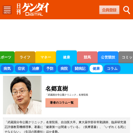
スポーツ
ライフ
マネー
健康
競馬
公営競技
コミッ
ボートレース
競輪
オートレース
病気
症状
治療
予防
病院
闘病記
健康
コラム
名郷直樹
「武蔵国分寺公園クリニック」名誉院長
著者のコラム一覧
「武蔵国分寺公園クリニック」名誉院長、自治医大卒。東大薬学部非常勤講師、臨床研究適
正評価教育機構理事。著書に「健康第一は間違っている」（筑摩選書）、「いずれくる死に
そなえない」（生活の医療社）ほか多数。