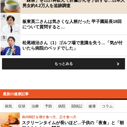
「緑茶」を1日7杯飲んで肝臓がんを予防する…日本人
男女約4.2万人を追跡調査
4
板東英二さんは気さくな人柄だった 甲子園延長18回
について質問すると…
5
松尾雄治さん（1）ゴルフ場で意識を失う…「気が付
いたら病院のベッドでした」
もっとみる
最新の健康記事
病気
症状
治療
予防
病院
闘病記
健康
コラム
体内時計を壊す食べ方、正す食べ方
スクリーンタイムが長いほど…子供の「夜食」と「朝