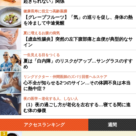
起きられない」関係
健康長寿に役立つ高齢薬膳
【グレープフルーツ】「気」の巡りを促し、身体の熱
を冷まして中途覚醒
夏に増えるお腹の病気
【虚血性腸炎】突然の左下腹部痛と血便が典型的なサ
イン
一生見える目をつくる
夏は「白内障」のリスクがアップ…サングラスのすす
め
リングドクター・仲間医師のズバリ回答ヘルスケア
心不全が知らせる2つのサイン…その体調不良は本当
に熱中症？
夜の医学～老化する人、しない人
（1）夜の過ごし方が老化を左右する…寝てる間に進
む体の修復
アクセスランキング
週間
1