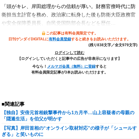
「頭がキレ、岸田総理からの信頼が厚い。財務官僚時代に防
衛担当主計官を務め、政治家に転身した後も防衛大臣政務官
や安全保障委員長、自民党国防部会長などを歴任…
この記事は有料会員限定です。
日刊ゲンダイDIGITALに
有料会員登録
すると続きをお読みいただけます。
(残り838文字／全文979文字)
ログインして読む
【ログインしていただくと記事中の広告が非表示になります】
今なら！
メルマガ会員（無料）に登録
すると
有料会員限定記事が3本お読みいただけます。
■関連記事
【独自】安倍元首相銃撃事件から1カ月半…山上容疑者の母親の
「隠遁生活」を伯父が明かす
【写真】岸田首相の“オンライン取材対応”の様子が「シュールす
ぎる」と笑いものに