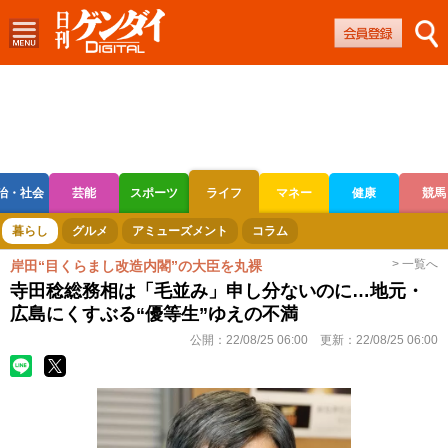
治・社会
芸能
スポーツ
ライフ
マネー
健康
競馬
ボートレース
競輪
オートレース
暮らし
グルメ
アミューズメント
コラム
> 一覧へ
岸田“目くらまし改造内閣”の大臣を丸裸
寺田稔総務相は「毛並み」申し分ないのに…地元・
広島にくすぶる“優等生”ゆえの不満
公開：
22/08/25 06:00
更新：
22/08/25 06:00