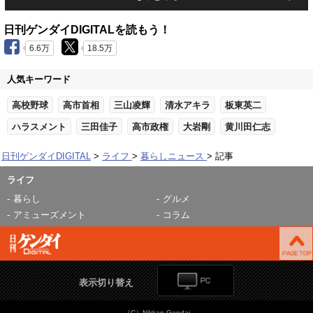
日刊ゲンダイDIGITALを読もう！
6.6万
18.5万
人気キーワード
高校野球
高市首相
三山凌輝
清水アキラ
板東英二
ハラスメント
三田佳子
高市政権
大岩剛
黄川田仁志
日刊ゲンダイDIGITAL
ライフ
暮らしニュース
記事
ライフ
暮らし
グルメ
アミューズメント
コラム
表示切り替え
（C）Nikkan Gendai