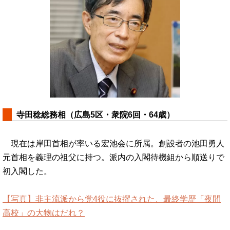
寺田稔総務相（広島5区・衆院6回・64歳）
現在は岸田首相が率いる宏池会に所属。創設者の池田勇人
元首相を義理の祖父に持つ。派内の入閣待機組から順送りで
初入閣した。
【写真】非主流派から党4役に抜擢された、最終学歴「夜間
高校」の大物はだれ？