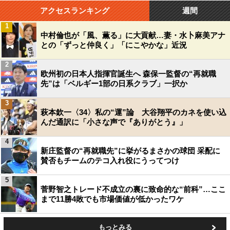
アクセスランキング
週間
1
中村倫也が「風、薫る」に大貢献…妻・水卜麻美アナ
との「ずっと仲良く」「にこやかな」近況
2
欧州初の日本人指揮官誕生へ 森保一監督の“再就職
先”は「ベルギー1部の日系クラブ」一択か
3
萩本欽一〈34〉私の“運”論 大谷翔平のカネを使い込
んだ通訳に「小さな声で『ありがとう』」
4
新庄監督の“再就職先”に挙がるまさかの球団 采配に
賛否もチームのテコ入れ役にうってつけ
5
菅野智之トレード不成立の裏に致命的な“前科”…ここ
まで11勝4敗でも市場価値が低かったワケ
もっとみる