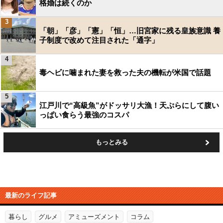
格婚は続くのか
3
「朝」「彦」「憲」「恒」…旧宮家に残る皇族意識 養
子制度で改めて注目された「通字」
4
毒ヘビに噛まれた妻を救った夫の機転が米国で話題
5
江戸川で“高級魚”がドッサリ大漁！天ぷらにして腹い
っぱい食らう最強のコスパ
もっとみる
最新のライフ記事
暮らし
グルメ
アミューズメント
コラム