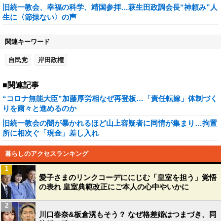
旧統一教会、幸福の科学、靖国参拝…萩生田政調会長“神頼み”人
生に〈節操ない〉の声
関連キーワード
自民党
岸田政権
■関連記事
“コロナ無能大臣”加藤厚労相なぜ再登板…「責任転嫁」体制づく
りを粛々と進めるのか
旧統一教会の闇が暴かれるほど山上容疑者に同情が集まり…拘置
所に相次ぐ「現金」差し入れ
暮らしのアクセスランキング
1
愛子さまのリンクコーデににじむ「皇室を担う」覚悟
の表れ 皇室典範改正にご本人の心中やいかに
2
川口春奈&板倉滉もそう？ なぜ格差婚はつまづき、同