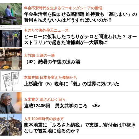
年金不安時代を生きるワーキングシニアの懊悩
年金生活者を悩ませる墓問題 維持費も「墓じまい」の
費用も払えない人はどうすればいいのか？
もぎたて海外仰天ニュース
ヒーローに仮装したつもりがテロと間違われた？ オー
ストラリアで起きた逮捕劇が一大騒動に
大竹聡 大酒の一滴
（42）酷暑の午後の涼み酒
本郷史観 日本を変えた傑物たち
上杉謙信（5）晩年に「義」の世界に気づいた
五木寛之 流されゆく日々
連載12406回 男女共学のころ <5>
人生100年時代の歩き方
熊本地震に「ふるさと納税」で支援…寄付金は中抜き
なしで被災地に渡るのか？