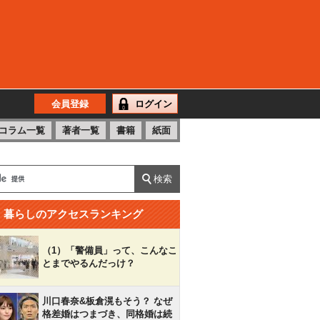
会員登録
ログイン
コラム一覧
著者一覧
書籍
紙面
暮らしのアクセスランキング
（1）「警備員」って、こんなこ
とまでやるんだっけ？
川口春奈&板倉滉もそう？ なぜ
格差婚はつまづき、同格婚は続