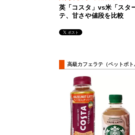
英「コスタ」vs米「ス
テ、甘さや値段を比較
高級カフェラテ（ペットボト