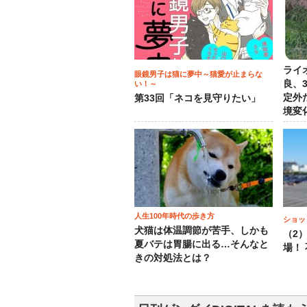
ライ
眼鏡男子は猫に夢中～猫愛が止まらな
良、
い！～
定外
第33回「ネコを見守りたい」
境変
人生100年時代の歩き方
ショッ
犬猫は体温調節が苦手、しかも
（2
夏バテは胃腸に出る…そんなと
場！
きの対処法とは？