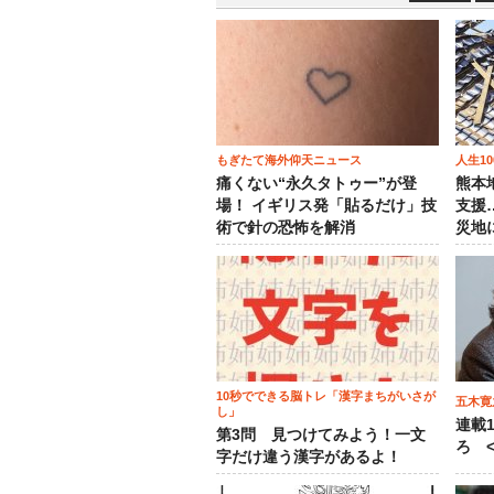
もぎたて海外仰天ニュース
人生1
痛くない“永久タトゥー”が登
熊本
場！ イギリス発「貼るだけ」技
支援
術で針の恐怖を解消
災地
10秒でできる脳トレ「漢字まちがいさが
五木寛
し」
連載
第3問 見つけてみよう！一文
ろ <
字だけ違う漢字があるよ！