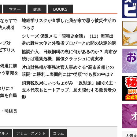
マネー
健康
BOOKS
ならすで
地経学リスクが直撃した我が家で思う被災生活の
法人税引
つらさ
シリーズ 保阪メモ「昭和史余話」（11）海軍出
ンプ対
身の野村大使と外務省プロパーとの間の決定的溝
低下リス
協調介入、日銀恫喝の裏に何があるのか？ 高市が
続けば通貨危機、国債クラッシュに現実味
備選に勝
片山財務相が事務次官人事めぐる“高市首相との
いう常識を
暗闘”に勝利…表面的には“従順”でも腹の中は？
消費税政局にいっちょがみ 「反対派」国民民主・
取りに？
玉木代表もヒートアップ…見え隠れする最長老の
の舞を自民
影
組・司組長
グルメ
アミューズメント
コラム
人気