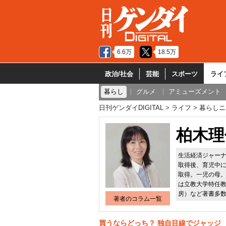
6.6万
18.5万
政治/社会
芸能
スポーツ
ライ
暮らし
グルメ
アミューズメント
日刊ゲンダイDIGITAL
ライフ
暮らしニ
柏木理
生活経済ジャーナ
取得後、育児中
取得。一児の母
は立教大学特任
房）など著書多
著者のコラム一覧
買うならどっち？ 独自目線でジャッジ