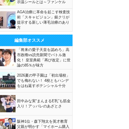
示温シールとは～ファンケル
AGA治療に革命を起こす検査技
術「スキャビジョン」銀クリが
提示する新しい薄毛治療のあり
方
編集部オススメ
「将来の愛子天皇を認めろ」高
市政権vs読売新聞でバトル激
化！ 皇室典範「再び改定」に世
論の85％が味方
2026夏の甲子園は「初出場校」
でも侮れない！ 4校ともハンデ
をはね返すポテンシャル十分
田中みな実“まんまるE乳”も筋金
入り！アッパレのあざとさ
阪神1位・森下翔太を英才教育
父親が明かす「マイホーム購入