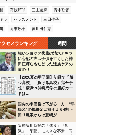
相
高校野球
三山凌輝
青木歌音
キラ
ハラスメント
三田佳子
苗
高市政権
黄川田仁志
アクセスランキング
週間
強いショック状態の清水アキラ
に心配の声…子供を亡くした神
田正輝らもたどった遺族ケアの
道のり
【2026夏の甲子園】初戦で「勝
つ高校」「負ける高校」完全予
想！横浜vs沖縄尚学の超好カー
ドは…
国内の米価格は下がる一方…“早
場米”の概算金は前年より4割下
回り農家からは悲鳴が
阪神藤川監督の「焦り」「短
気」「采配」に大きな不安…岡