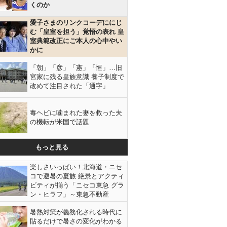
くのか
愛子さまのリンクコーデににじ
む「皇室を担う」覚悟の表れ 皇
室典範改正にご本人の心中やい
かに
「朝」「彦」「憲」「恒」…旧
宮家に残る皇族意識 養子制度で
改めて注目された「通字」
毒ヘビに噛まれた妻を救った夫
の機転が米国で話題
もっと見る
楽しさいっぱい！北海道・ニセ
コで避暑の夏旅 絶景とアクティ
ビティが揃う「ニセコ東急 グラ
ン・ヒラフ」～東急不動産
暑熱対策が義務化される時代に
貼るだけで暑さの変化がわかる