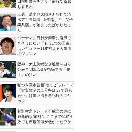
田前監督もチクリ「崩れてる感
じするわ」
三男・清水良太郎さん急死で清
水アキラ沈痛…8年越しの「父子
再共演」が始まったばかりだっ
た
バナナマン日村が簡単に復帰で
きそうにない「もう1つの理由」
…レギュラー11本抱える人気者
のジレンマ
阪神・大山悠輔なぜ離婚を自ら
公表？ 球団OBが指摘する「先
手」の狙い
嘘つき高市首相“鬼リピ”フレーズ
「実質賃金の上昇率はG7で最も
高い」は追い風参考記録のマヤ
カシ
菅野智之トレード不成立の裏に
致命的な“前科”…ここまで11勝4
敗でも市場価値が低かったワケ