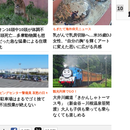
10
もぎたて海外仰天ニュース
オン16頭中10頭が体調不
乳がんで乳房切除へ…米35歳DJ
3頭死亡…多摩動物園も想
女性、“自分の胸”を輝くアート
だった急な猛暑による住環
に変えた思いに広がる共感
化
観光列車でGO！
ピングセンター警備員 哀愁の日々
大井川鐵道「きかんしゃトーマ
）駐車場はまるでゴミ捨て
ス号」（新金谷～川根温泉笹間
 不法投棄が絶えない
渡）大人も子供も乗っても乗ら
なくても楽しめる