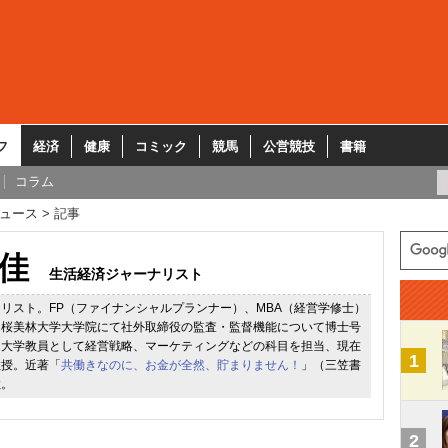
フ
経済
健康
コミック
競馬
公営競技
書籍
コラム
ュース
記事
佳
生活経済ジャーナリスト
リスト。FP（ファイナンシャルプランナー）、MBA（経営学修士）
に桜美林大学大学院にて社外取締役の監査・監督機能について博士号
。大学教員として経営戦略、マーケティングなどの科目を担当、現在
1
教授。近著「
共働きなのに、お金が全然、貯まりません！
」（三笠書
数。
2