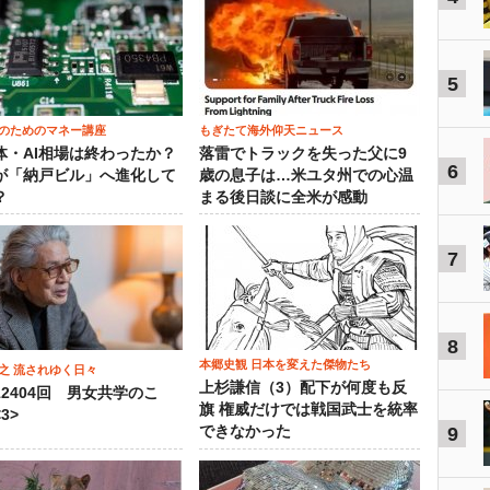
5
のためのマネー講座
もぎたて海外仰天ニュース
体・AI相場は終わったか？
落雷でトラックを失った父に9
6
が「納戸ビル」へ進化して
歳の息子は…米ユタ州での心温
？
まる後日談に全米が感動
7
8
本郷史観 日本を変えた傑物たち
之 流されゆく日々
上杉謙信（3）配下が何度も反
12404回 男女共学のこ
旗 権威だけでは戦国武士を統率
3>
できなかった
9