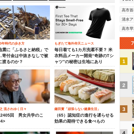
高市首
清水ア
高市早
00年時代の歩き方
もぎたて海外仰天ニュース
地震に「ふるさと納税」で
毎日着ても1カ月洗濯不要？ 米
…寄付金は中抜きなしで被
衣料品メーカー開発“奇跡のTシ
1
に渡るのか？
ャツ”の秘密は生地にあり
2
3
之 流されゆく日々
鎌田實「頑張らない健康生活」
12405回 男女共学のこ
（65）認知症の進行を遅らせる
4>
効果の期待できる食べもの
4