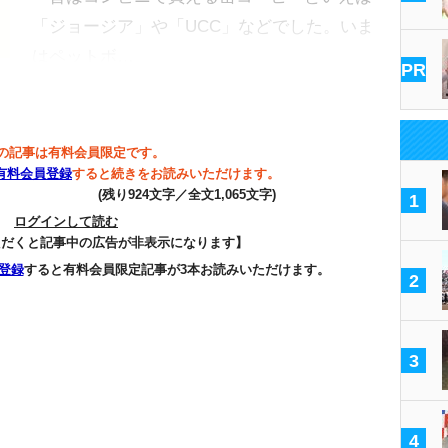
「ジョージア」や「UCC」などでした。いま
はペットボ…
PR
の記事は有料会員限定です。
有料会員登録
すると続きをお読みいただけます。
(残り924文字／全文1,065文字)
1
ログインして読む
ただくと記事中の広告が非表示になります】
登録
すると有料会員限定記事が3本お読みいただけます。
2
3
4