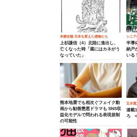
本郷史観 日本を変えた傑物たち
シニア
上杉謙信（4）北陸に進出し、
半導
亡くなった時「蔵にはカネがう
納戸
なっていた」
いる
熊本地震でも相次ぐフェイク動
五木寛
画から勧善懲悪ドラマも SNS収
連載
益化モデルで問われる表現規制
ろ <
の可能性