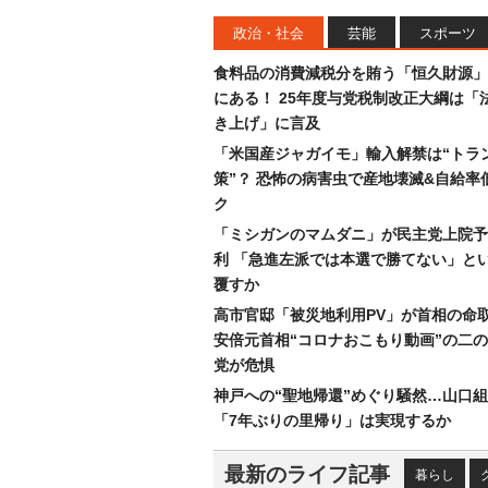
政治・社会
芸能
スポーツ
食料品の消費減税分を賄う「恒久財源」
にある！ 25年度与党税制改正大綱は「
き上げ」に言及
「米国産ジャガイモ」輸入解禁は“トラ
策”？ 恐怖の病害虫で産地壊滅&自給率
ク
「ミシガンのマムダニ」が民主党上院予
利 「急進左派では本選で勝てない」と
覆すか
高市官邸「被災地利用PV」が首相の命
安倍元首相“コロナおこもり動画”の二
党が危惧
神戸への“聖地帰還”めぐり騒然…山口
「7年ぶりの里帰り」は実現するか
最新のライフ記事
暮らし