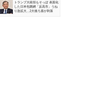
トランプ大統領もそっぽ 表面化
した日米包囲網「反高市」うね
り急拡大…2大後ろ盾が剥落