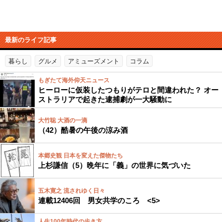
最新のライフ記事
暮らし
グルメ
アミューズメント
コラム
もぎたて海外仰天ニュース
ヒーローに仮装したつもりがテロと間違われた？ オー
ストラリアで起きた逮捕劇が一大騒動に
大竹聡 大酒の一滴
（42）酷暑の午後の涼み酒
本郷史観 日本を変えた傑物たち
上杉謙信（5）晩年に「義」の世界に気づいた
五木寛之 流されゆく日々
連載12406回 男女共学のころ <5>
人生100年時代の歩き方