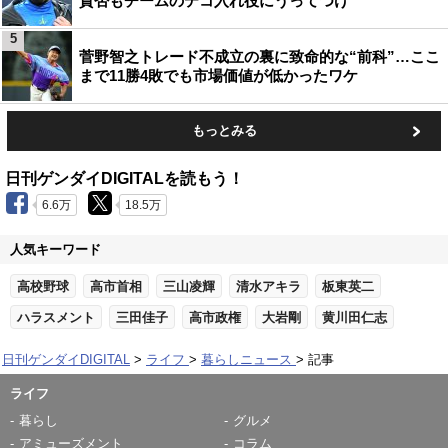
賛否もチームのテコ入れ役にうってつけ
5
菅野智之トレード不成立の裏に致命的な“前科”…ここ
まで11勝4敗でも市場価値が低かったワケ
もっとみる
日刊ゲンダイDIGITALを読もう！
6.6万
18.5万
人気キーワード
高校野球
高市首相
三山凌輝
清水アキラ
板東英二
ハラスメント
三田佳子
高市政権
大岩剛
黄川田仁志
日刊ゲンダイDIGITAL
ライフ
暮らしニュース
記事
ライフ
暮らし
グルメ
アミューズメント
コラム