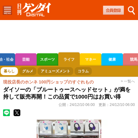
治・社会
芸能
スポーツ
ライフ
マネー
健康
競馬
ボートレース
競輪
オートレース
暮らし
グルメ
アミューズメント
コラム
> 一覧へ
現役店長のホンネ 100円ショップのすぐれもの
ダイソーの「ブルートゥースヘッドセット」が満を
持して販売再開！この品質で1000円はお買い得
公開：
24/12/10 06:00
更新：
24/12/10 06:00