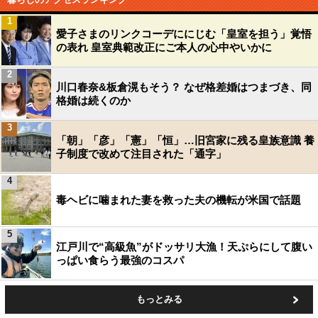
1
愛子さまのリンクコーデににじむ「皇室を担う」覚悟
の表れ 皇室典範改正にご本人の心中やいかに
2
川口春奈&板倉滉もそう？ なぜ格差婚はつまづき、同
格婚は続くのか
3
「朝」「彦」「憲」「恒」…旧宮家に残る皇族意識 養
子制度で改めて注目された「通字」
4
毒ヘビに噛まれた妻を救った夫の機転が米国で話題
5
江戸川で“高級魚”がドッサリ大漁！天ぷらにして腹い
っぱい食らう最強のコスパ
もっとみる