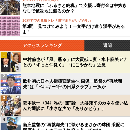
熊本地震に「ふるさと納税」で支援…寄付金は中抜き
なしで被災地に渡るのか？
10秒でできる脳トレ「漢字まちがいさがし」
第3問 見つけてみよう！一文字だけ違う漢字がある
よ！
アクセスランキング
週間
1
中村倫也が「風、薫る」に大貢献…妻・水卜麻美アナ
との「ずっと仲良く」「にこやかな」近況
2
欧州初の日本人指揮官誕生へ 森保一監督の“再就職
先”は「ベルギー1部の日系クラブ」一択か
3
萩本欽一〈34〉私の“運”論 大谷翔平のカネを使い込
んだ通訳に「小さな声で『ありがとう』」
4
新庄監督の“再就職先”に挙がるまさかの球団 采配に