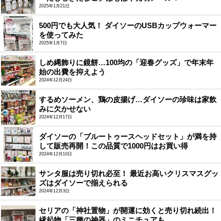
2025年1月21日
500円でも大人気！ ダイソーのUSBカップウォーマー
を使ってみた
2025年1月7日
しめ縄飾りに鏡餅…100均の「迎春グッズ」で年末年
始の出費を抑えよう
2024年12月24日
するめソーメン、鶏の皮揚げ…ダイソーの珍味は家飲
みに欠かせない
2024年12月17日
ダイソーの「ブルートゥースヘッドセット」が満を持
して販売再開！この品質で1000円はお買い得
2024年12月10日
サンタ服は売り切れ必至！ 最近お高いクリスマスグッ
ズはダイソーで揃えられる
2024年12月3日
セリアの「神社置物」が開運に効くと売り切れ続出！
縁起物「三種の神器」のミニチュアも