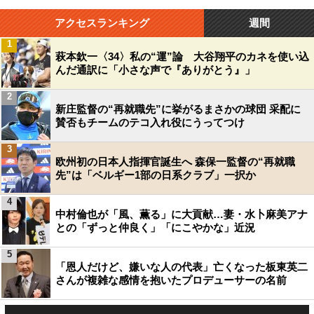
アクセスランキング
週間
1
萩本欽一〈34〉私の“運”論 大谷翔平のカネを使い込
んだ通訳に「小さな声で『ありがとう』」
2
新庄監督の“再就職先”に挙がるまさかの球団 采配に
賛否もチームのテコ入れ役にうってつけ
3
欧州初の日本人指揮官誕生へ 森保一監督の“再就職
先”は「ベルギー1部の日系クラブ」一択か
4
中村倫也が「風、薫る」に大貢献…妻・水卜麻美アナ
との「ずっと仲良く」「にこやかな」近況
5
「恩人だけど、嫌いな人の代表」亡くなった板東英二
さんが複雑な感情を抱いたプロデューサーの名前