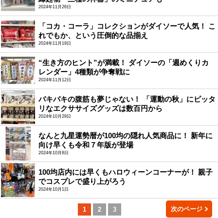
2024年11月26日
「コカ・コーラ」コレクションがダイソーで人気！ こ
れでもか、という圧倒的な品揃え
2024年11月19日
“生き方のヒント”が満載！ ダイソーの「週めくりカ
レンダー」4種類が争奪戦に
2024年11月12日
バキバキの腹筋も夢じゃない！ 「運動の秋」にピッタ
リなエクササイズグッズは数百円から
2024年10月29日
なんと九星運勢暦が100均の隠れ人気商品に！ 新年に
向け早くも令和７年版が登場
2024年10月8日
100均店内には早くもハロウィーンコーナーが！ 親子
でコスプレで盛り上がろう
2024年10月1日
次のページ
1
2
3