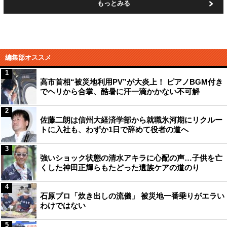
もっとみる
編集部オススメ
1
高市首相“被災地利用PV”が大炎上！ ピアノBGM付き
でヘリから合掌、酷暑に汗一滴かかない不可解
2
佐藤二朗は信州大経済学部から就職氷河期にリクルー
トに入社も、わずか1日で辞めて役者の道へ
3
強いショック状態の清水アキラに心配の声…子供を亡
くした神田正輝らもたどった遺族ケアの道のり
4
石原プロ「炊き出しの流儀」 被災地一番乗りがエラい
わけではない
5