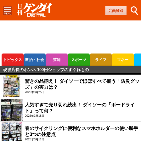
トピックス
政治・社会
芸能
スポーツ
ライフ
マネー
現役店長のホンネ 100円ショップのすぐれもの
ボートレース
競輪
オートレース
驚きの品揃え！ ダイソーでほぼすべて揃う「防災グッ
ズ」の実力は？
2025年3月25日
人気すぎて売り切れ続出！ ダイソーの「ボードライ
ト」って何？
2025年3月18日
春のサイクリングに便利なスマホホルダーの使い勝手
と3つの注意点
2025年3月11日