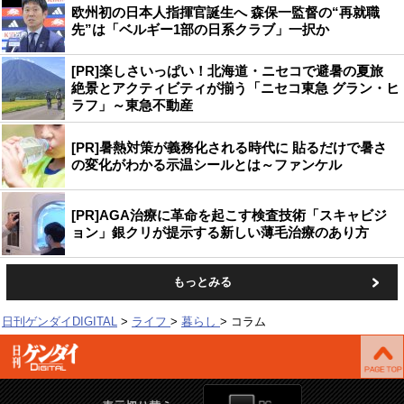
欧州初の日本人指揮官誕生へ 森保一監督の“再就職
先”は「ベルギー1部の日系クラブ」一択か
[PR]楽しさいっぱい！北海道・ニセコで避暑の夏旅
絶景とアクティビティが揃う「ニセコ東急 グラン・ヒ
ラフ」～東急不動産
[PR]暑熱対策が義務化される時代に 貼るだけで暑さ
の変化がわかる示温シールとは～ファンケル
[PR]AGA治療に革命を起こす検査技術「スキャビジ
ョン」銀クリが提示する新しい薄毛治療のあり方
もっとみる
日刊ゲンダイDIGITAL
ライフ
暮らし
コラム