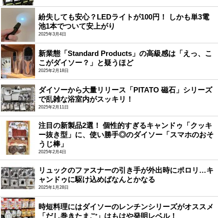
紛失しても安心？LEDライトが100円！ しかも単3電
池1本でついて安上がり
2025年3月4日
新業態「Standard Products」の高級感は「えっ、こ
こがダイソー？」と疑うほど
2025年2月18日
ダイソーから大量リリース「PITATO 磁石」シリーズ
で乱雑な浴室内がスッキリ！
2025年2月11日
注目の新製品2選！ 個性的すぎるキャンドゥ「クッキ
ー抜き型」に、使い勝手◎のダイソー「スマホのおそ
うじ棒」
2025年2月4日
リュックのファスナーの引き手が外出時にポロリ…キ
ャンドゥに駆け込めばなんとかなる
2025年1月28日
時短料理にはダイソーのレンチンシリーズがオススメ
「だし巻きたまご」はもはや発明レベル！