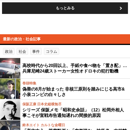
もっとみる
最新の政治・社会記事
政治
社会
事件
コラム
高校時代から20回以上、手紙や食べ物を「置き配」…
兵庫尼崎24歳ストーカー女性オドロキの犯行動機
巻頭特集
偽善の8月が始まった 非核三原則を踏みにじる高市&
小泉コンビの白々しさ
保阪正康 日本史縦横無尽
シリーズ 保阪メモ「昭和史余話」（12）松岡外相人
事こそが宣戦布告通知遅れの間接的原因
鈴木エイト カルトな金曜日