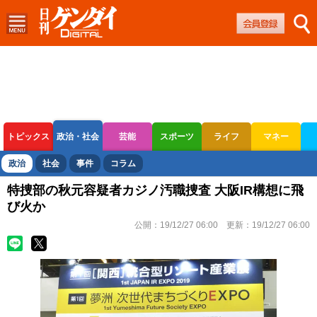
トピックス
政治・社会
芸能
スポーツ
ライフ
マネー
ボートレース
競輪
オートレース
政治
社会
事件
コラム
特捜部の秋元容疑者カジノ汚職捜査 大阪IR構想に飛
び火か
公開：
19/12/27 06:00
更新：
19/12/27 06:00