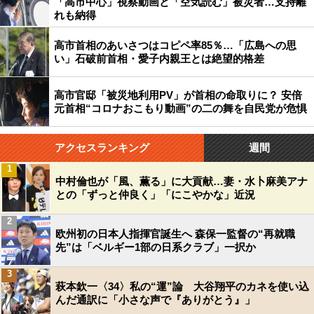
「高市中心」視察動画と「空気読む」被災者…支持離
れも納得
高市首相のあいさつはコピペ率85％…「広島への思
い」石破前首相・愛子内親王とは絶望的格差
高市官邸「被災地利用PV」が首相の命取りに？ 安倍
元首相“コロナおこもり動画”の二の舞を自民党が危惧
アクセスランキング
週間
1
中村倫也が「風、薫る」に大貢献…妻・水卜麻美アナ
との「ずっと仲良く」「にこやかな」近況
2
欧州初の日本人指揮官誕生へ 森保一監督の“再就職
先”は「ベルギー1部の日系クラブ」一択か
3
萩本欽一〈34〉私の“運”論 大谷翔平のカネを使い込
んだ通訳に「小さな声で『ありがとう』」