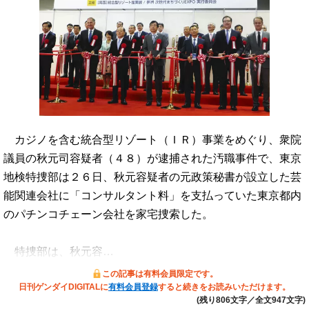
カジノを含む統合型リゾート（ＩＲ）事業をめぐり、衆院
議員の秋元司容疑者（４８）が逮捕された汚職事件で、東京
地検特捜部は２６日、秋元容疑者の元政策秘書が設立した芸
能関連会社に「コンサルタント料」を支払っていた東京都内
のパチンコチェーン会社を家宅捜索した。
特捜部は、秋元容…
この記事は有料会員限定です。
日刊ゲンダイDIGITALに
有料会員登録
すると続きをお読みいただけます。
(残り806文字／全文947文字)