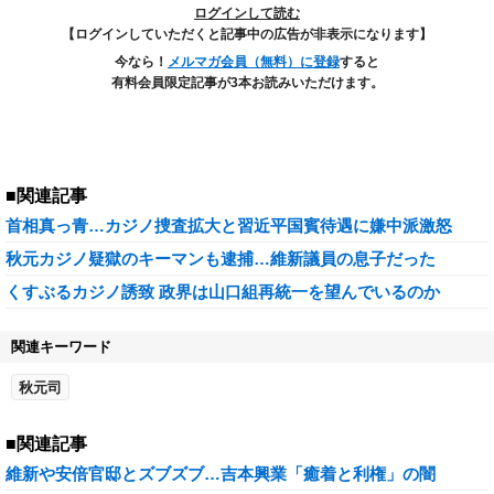
ログインして読む
【ログインしていただくと記事中の広告が非表示になります】
今なら！
メルマガ会員（無料）に登録
すると
有料会員限定記事が3本お読みいただけます。
■関連記事
首相真っ青…カジノ捜査拡大と習近平国賓待遇に嫌中派激怒
秋元カジノ疑獄のキーマンも逮捕…維新議員の息子だった
くすぶるカジノ誘致 政界は山口組再統一を望んでいるのか
関連キーワード
秋元司
■関連記事
維新や安倍官邸とズブズブ…吉本興業「癒着と利権」の闇