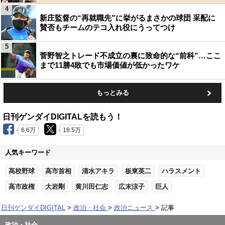
4
新庄監督の“再就職先”に挙がるまさかの球団 采配に
賛否もチームのテコ入れ役にうってつけ
5
菅野智之トレード不成立の裏に致命的な“前科”…ここ
まで11勝4敗でも市場価値が低かったワケ
もっとみる
日刊ゲンダイDIGITALを読もう！
6.6万
18.5万
人気キーワード
高校野球
高市首相
清水アキラ
板東英二
ハラスメント
高市政権
大岩剛
黄川田仁志
広末涼子
巨人
日刊ゲンダイDIGITAL
政治・社会
政治ニュース
記事
政治・社会