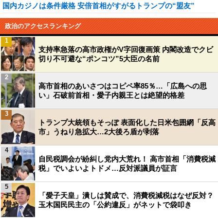
国内カジノは条件厳格 安倍首相がすがるトランプの“盟友”
政治のアクセスランキング
1
支持率急落の高市政権がV字回復画策 内閣改造でクビ
切り不可避な“ポンコツ”5大臣の名前
2
高市首相のあいさつはコピペ率85％…「広島への思
い」石破前首相・愛子内親王とは絶望的格差
3
トランプ大統領もそっぽ 表面化した日米包囲網「反高
市」うねり急拡大…2大後ろ盾が剥落
4
自民税調会が紛糾し党内大荒れ！ 高市首相「消費税減
税」でいよいよトドメ…反対派議員が証言
5
「愛子天皇」潰しは賛成で、消費税減税はなぜ反対？
玉木国民民主の「公約違反」がネットで袋叩き