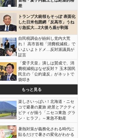
首相・愛子内親王とは絶望的格
差
トランプ大統領もそっぽ 表面化
した日米包囲網「反高市」うね
り急拡大…2大後ろ盾が剥落
自民税調会が紛糾し党内大荒
れ！ 高市首相「消費税減税」で
いよいよトドメ…反対派議員が
証言
「愛子天皇」潰しは賛成で、消
費税減税はなぜ反対？ 玉木国民
民主の「公約違反」がネットで
袋叩き
もっと見る
楽しさいっぱい！北海道・ニセ
コで避暑の夏旅 絶景とアクティ
ビティが揃う「ニセコ東急 グラ
ン・ヒラフ」～東急不動産
暑熱対策が義務化される時代に
貼るだけで暑さの変化がわかる