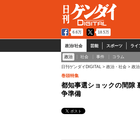
6.6万
18.5万
政治/社会
芸能
スポーツ
ライ
政治
社会
事件
コラム
日刊ゲンダイDIGITAL
政治・社会
政治
巻頭特集
都知事選ショックの間隙 
争準備