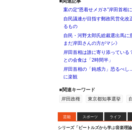
■関連記事
案の定“恩着せメガネ”岸田首相
自民議連が目指す郵政民営化改正
るもの
自民・河野太郎氏総裁選出馬に
まだ岸田さんの方がマシ》
岸田首相は誰に寄り添っている？
との会食は「2時間半」
岸田首相の「鈍感力」恐るべし
に楽観
■関連キーワード
岸田政権
東京都知事選挙
芸能
スポーツ
ライフ
シリーズ「ビートルズから学ぶ音楽理論