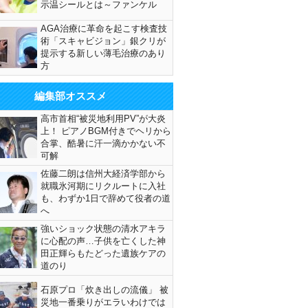
示温シールとは～ファンケル
AGA治療に革命を起こす検査技
術「スキャビジョン」銀クリが
提示する新しい薄毛治療のあり
方
編集部オススメ
高市首相“被災地利用PV”が大炎
上！ ピアノBGM付きでヘリから
合掌、酷暑に汗一滴かかない不
可解
佐藤二朗は信州大経済学部から
就職氷河期にリクルートに入社
も、わずか1日で辞めて役者の道
へ
強いショック状態の清水アキラ
に心配の声…子供を亡くした神
田正輝らもたどった遺族ケアの
道のり
石原プロ「炊き出しの流儀」 被
災地一番乗りがエラいわけでは