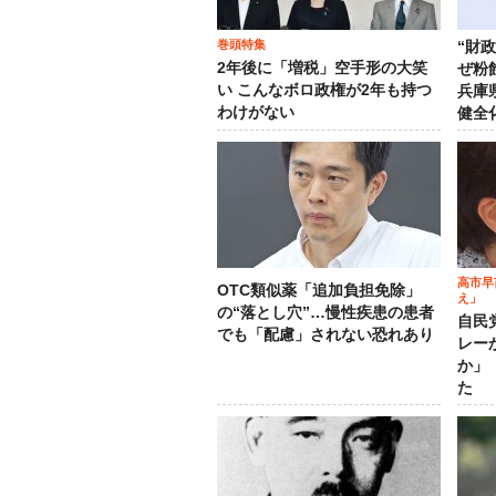
巻頭特集
“財
2年後に「増税」空手形の大笑
ぜ粉
い こんなボロ政権が2年も持つ
兵庫
わけがない
健全
高市早
OTC類似薬「追加負担免除」
え」
の“落とし穴”…慢性疾患の患者
自民
でも「配慮」されない恐れあり
レー
か」
た