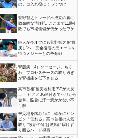
のテコ入れ役にうってつけ
菅野智之トレード不成立の裏に
致命的な“前科”…ここまで11勝4
敗でも市場価値が低かったワケ
巨人が今オフにも菅野智之を“買
戻し”へ…完全復活の元エースを
待つメジャーとの争奪戦
腎臓病（4）ソーセージ、ちく
わ、プロセスチーズの取り過ぎ
が腎機能を低下させる
高市首相“被災地利用PV”が大炎
上！ ピアノBGM付きでヘリから
合掌、酷暑に汗一滴かかない不
可解
被災地を踏み台に…確かにビン
ビン「伝わる」高市首相の人気
取り “政治の師”は激励に駆けず
り回るハード視察