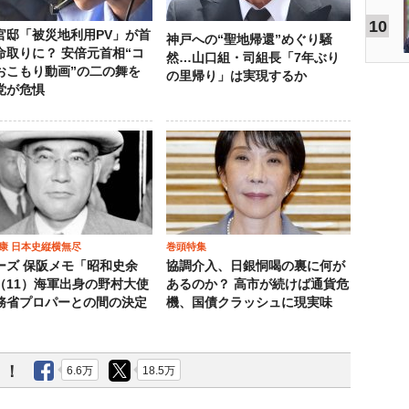
10
官邸「被災地利用PV」が首
神戸への“聖地帰還”めぐり騒
命取りに？ 安倍元首相“コ
然…山口組・司組長「7年ぶり
おこもり動画”の二の舞を
の里帰り」は実現するか
党が危惧
康 日本史縦横無尽
巻頭特集
ーズ 保阪メモ「昭和史余
協調介入、日銀恫喝の裏に何が
（11）海軍出身の野村大使
あるのか？ 高市が続けば通貨危
務省プロパーとの間の決定
機、国債クラッシュに現実味
う！
6.6万
18.5万