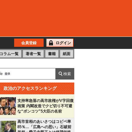
会員登録
ログイン
コラム一覧
著者一覧
書籍
紙面
政治のアクセスランキング
支持率急落の高市政権がV字回復
画策 内閣改造でクビ切り不可避
な“ポンコツ”5大臣の名前
高市首相のあいさつはコピペ率
85％…「広島への思い」石破前