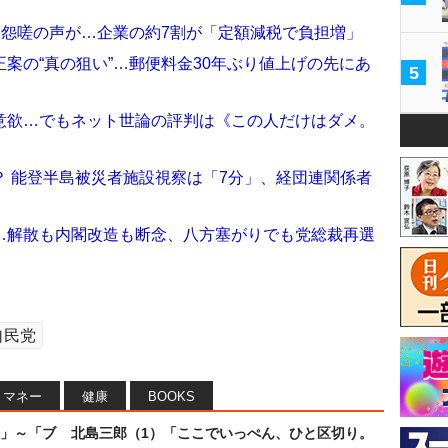
に怨嗟の声が…企業の約7割が「定額減税で負担増」
案の“真の狙い”…郵便料金30年ぶり値上げの先にあ
5
意欲…でもネット世論の評判は《この人だけはダメ。
 能登半島被災者施設視察は「7分」、経団連関係者
…解散も内閣改造も断念、八方塞がりでも党総裁再選
自民党
マネー
健康
BOOKS
」～「ブ
北島三郎（1）「ここでいっぺん、ひと区切り。