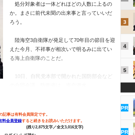
処分対象者は一体どれほどの人数に上るの
か。まさに前代未聞の出来事と言っていいだ
3
ろう。
陸海空3自衛隊が発足して70年目の節目を迎
4
えた今月、不祥事が相次いで明るみに出てい
る海上自衛隊のことだ。
5
10日、自民党本部で開かれた国防部会など
の合同会議。防衛省は、海自潜水…
PR
の記事は有料会員限定です。
有料会員登録
すると続きをお読みいただけます。
(残り2,875文字／全文3,016文字)
PR