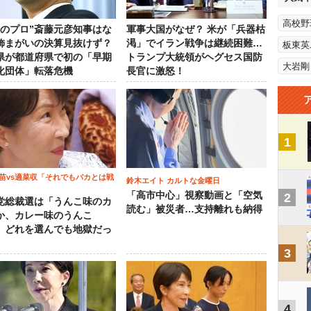
高校野
政のプロ”斎藤元彦知事はな
軍事大国がなぜ？ 米が「兵器枯
飾まがいの決算見抜けず？
渇」でイラン戦争は継続困難…
板東英
県が都道府県で初の「早期
トランプ大統領がヘグセス国防
大岩剛
化団体」転落危機
長官に激怒！
1
苗vs適菜収「それでもバカとは戦
鈴木エイト カルトな金曜日
「高市中心」視察動画と「空気
2
党総裁選は「うんこ味のカ
読む」被災者…支持離れも納得
か、カレー味のうんこ
 どれを選んでも地獄だっ
3
4