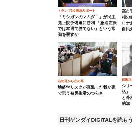
トランプ2.0 現地リポート
高市
「ミシガンのマムダニ」が民主
相の
党上院予備選に勝利 「急進左派
ロナ
では本選で勝てない」という常
自民
識を覆すか
保阪正
右の耳から左の耳
シリ
地経学リスクが直撃した我が家
話」
で思う被災生活のつらさ
と外
的溝
日刊ゲンダイDIGITALを読も