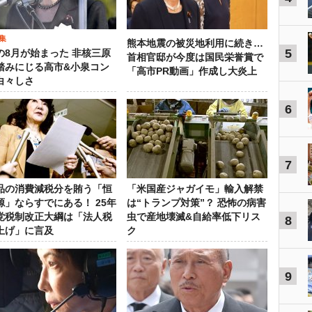
集
熊本地震の被災地利用に続き…
5
の8月が始まった 非核三原
首相官邸が今度は国民栄誉賞で
踏みにじる高市&小泉コン
「高市PR動画」作成し大炎上
白々しさ
6
7
品の消費減税分を賄う「恒
「米国産ジャガイモ」輸入解禁
源」ならすでにある！ 25年
は“トランプ対策”？ 恐怖の病害
党税制改正大綱は「法人税
虫で産地壊滅&自給率低下リス
8
上げ」に言及
ク
9