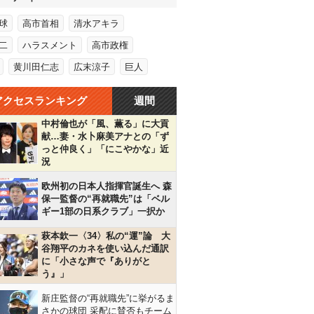
球
高市首相
清水アキラ
二
ハラスメント
高市政権
黄川田仁志
広末涼子
巨人
アクセスランキング
週間
中村倫也が「風、薫る」に大貢
献…妻・水卜麻美アナとの「ず
っと仲良く」「にこやかな」近
況
欧州初の日本人指揮官誕生へ 森
保一監督の“再就職先”は「ベル
ギー1部の日系クラブ」一択か
萩本欽一〈34〉私の“運”論 大
谷翔平のカネを使い込んだ通訳
に「小さな声で『ありがと
う』」
新庄監督の“再就職先”に挙がるま
さかの球団 采配に賛否もチーム