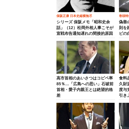
保阪正康 日本史縦横無尽
巻頭特
シリーズ 保阪メモ「昭和史余
偽善
話」（12）松岡外相人事こそが
則を
宣戦布告通知遅れの間接的原因
ビの
高市首相のあいさつはコピペ率
食料
85％…「広島への思い」石破前
久財
首相・愛子内親王とは絶望的格
度与
差
引き