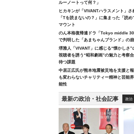
ルーノートって何？」
ヒカキンが「VIVANTハラスメント」さ
「Tを読まないの？」に集まった「読め
マウント
のん本格復帰連ドラ「Tokyo middle 
で判明した「あまちゃんブランド」の崩
堺雅人「VIVANT」に感じる“懐かしさ
視聴者を誘う“昭和劇画”の魅力と考察
待つ課題
中居正広氏が熊本地震被災地を支援と報
も変わらないチャリティー精神と芸能界
能性
最新の政治・社会記事
政治