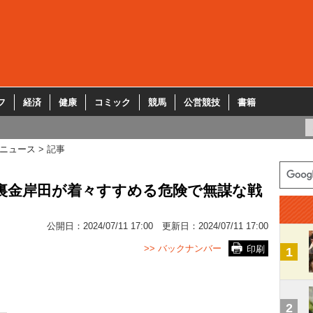
フ
経済
健康
コミック
競馬
公営競技
書籍
ニュース
記事
裏金岸田が着々すすめる危険で無謀な戦
公開日：
2024/07/11 17:00
更新日：
2024/07/11 17:00
>> バックナンバー
印刷
1
2