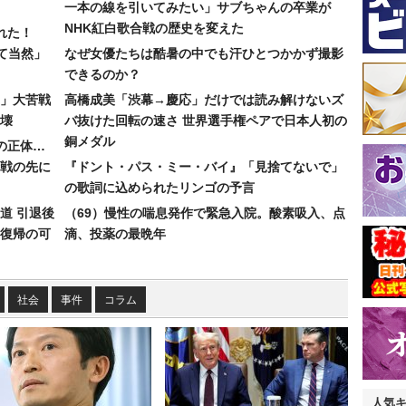
一本の線を引いてみたい」サブちゃんの卒業が
NHK紅白歌合戦の歴史を変えた
れた！
て当然」
なぜ女優たちは酷暑の中でも汗ひとつかかず撮影
できるのか？
30」大苦戦
高橋成美「渋幕→慶応」だけでは読み解けないズ
壊
バ抜けた回転の速さ 世界選手権ペアで日本人初の
銅メダル
”の正体…
合戦の先に
『ドント・パス・ミー・バイ』「見捨てないで」
の歌詞に込められたリンゴの予言
道 引退後
（69）慢性の喘息発作で緊急入院。酸素吸入、点
復帰の可
滴、投薬の最晩年
社会
事件
コラム
人気