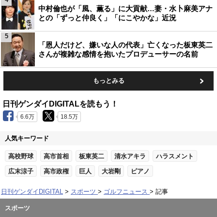
中村倫也が「風、薫る」に大貢献…妻・水卜麻美アナ
との「ずっと仲良く」「にこやかな」近況
5
「恩人だけど、嫌いな人の代表」亡くなった板東英二
さんが複雑な感情を抱いたプロデューサーの名前
もっとみる
日刊ゲンダイDIGITALを読もう！
6.6万
18.5万
人気キーワード
高校野球
高市首相
板東英二
清水アキラ
ハラスメント
広末涼子
高市政権
巨人
大岩剛
ピアノ
日刊ゲンダイDIGITAL
スポーツ
ゴルフニュース
記事
スポーツ