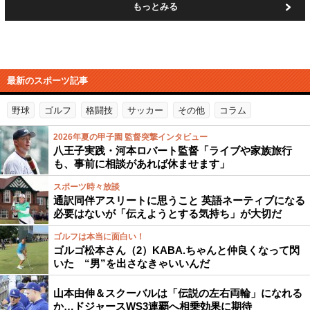
もっとみる
最新のスポーツ記事
野球
ゴルフ
格闘技
サッカー
その他
コラム
2026年夏の甲子園 監督突撃インタビュー
八王子実践・河本ロバート監督「ライブや家族旅行
も、事前に相談があれば休ませます」
スポーツ時々放談
通訳同伴アスリートに思うこと 英語ネーティブになる
必要はないが「伝えようとする気持ち」が大切だ
ゴルフは本当に面白い！
ゴルゴ松本さん（2）KABA.ちゃんと仲良くなって閃
いた “男”を出さなきゃいいんだ
山本由伸＆スクーバルは「伝説の左右両輪」になれる
か…ドジャースWS3連覇へ相乗効果に期待