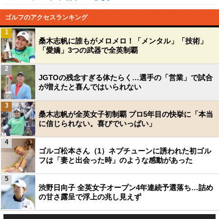
ゴルフのアクセスランキング
1
桑木志帆に誰もがメロメロ！「メンタル」「技術」
「愛嬌」3つの武器で全英制覇
2
JGTOの残念すぎる体たらく…選手の「営業」で試合
が増えたと喜んではいられない
3
桑木志帆が全英女子初制覇 プロ5年目の快挙に「本当
に信じられない。喜びでいっぱい」
4
ゴルゴ松本さん（1）ネプチューンに誘われた初ゴル
フは「妻と出会った時」のような感動があった
5
渋野日向子 全英女子オープン4年連続予選落ち…詰め
の甘さ露呈で浮上の兆し見えず