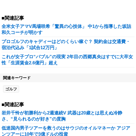
■関連記事
全米女子アマV馬場咲希「驚異の心技体」 中1から指導した坂詰
和久コーチが明かす
プロゴルフのキャディーはどのくらい稼ぐ？ 契約金は交通費・
宿泊代込み「1試合12万円」
これが女子プロ“バブル”の現実 2年目の西郷真央はすでに大卒女
性「生涯賃金2.6億円」超え
関連キーワード
ゴルフ
■関連記事
岩井千怜が初勝利から2週連続V 武器は20歳とは思えぬ冷静
さ、“見られるのが好き”の度胸
低迷国内男子ツアーを救うのはサウジのオイルマネーか アジア
ンツアーに10年で3億ドルの投資