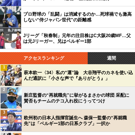
プロ野球の「乱闘」は消滅するのか…死球禍でも激高
しない“侍ジャパン世代”の距離感
Jリーグ「秋春制」元年の注目株はC大阪20歳MF…父
は元Jリーガー、兄はベルギー1部
アクセスランキング
週間
1
萩本欽一〈34〉私の“運”論 大谷翔平のカネを使い込
んだ通訳に「小さな声で『ありがとう』」
2
新庄監督の“再就職先”に挙がるまさかの球団 采配に
賛否もチームのテコ入れ役にうってつけ
3
欧州初の日本人指揮官誕生へ 森保一監督の“再就職
先”は「ベルギー1部の日系クラブ」一択か
4