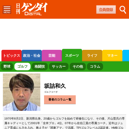
トピックス
政治・社会
芸能
スポーツ
ライフ
マネー
ボートレース
競輪
オートレース
野球
ゴルフ
格闘技
サッカー
その他
コラム
坂詰和久
ゴルフコーチ
著者のコラム一覧
1970年8月2日、新潟県出身。20歳からゴルフを始めて研修生になり、その後、片山晋呉の専
属キャディーとして2001年「全米プロ」4位。07年から佐伯三貴の専属コーチ。近年はジュ
ニア育成にも力を入れ、教え子が「関東アマ」で活躍。TPIゴルフレベル2認定者。HMBゴル