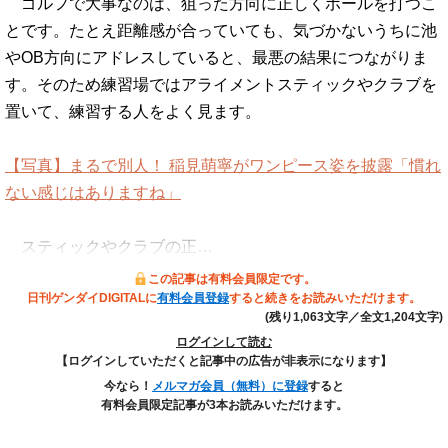
ゴルフで大事なのは、狙った方向に正しくボールを打つこ
とです。たとえ距離感が合っていても、気づかないうちに池
やOB方向にアドレスしていると、最悪の結果につながりま
す。そのため練習場ではアライメントスティックやクラブを
置いて、練習する人をよく見ます。
【写真】まるで別人！ 稲見萌寧がワンピース姿を披露「慣れ
ない感じはありますね」
スティックやクラブの正…
この記事は有料会員限定です。
日刊ゲンダイDIGITALに
有料会員登録
すると続きをお読みいただけます。
(残り1,063文字／全文1,204文字)
ログインして読む
【ログインしていただくと記事中の広告が非表示になります】
今なら！
メルマガ会員（無料）に登録
すると
有料会員限定記事が3本お読みいただけます。