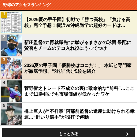
野球のアクセスランキング
1
【2026夏の甲子園】初戦で「勝つ高校」「負ける高
校」完全予想！横浜vs沖縄尚学の超好カードは…
2
新庄監督の“再就職先”に挙がるまさかの球団 采配に
賛否もチームのテコ入れ役にうってつけ
3
2026夏の甲子園「優勝校はココだ！」 本紙と専門家
が徹底予想、“対抗”含む5校を紹介
4
菅野智之トレード不成立の裏に致命的な“前科”…ここ
まで11勝4敗でも市場価値が低かったワケ
5
橋上巨人が“不祥事”阿部前監督の遺産に助けられる幸
運…“肝いり選手”が投打で躍動
もっとみる