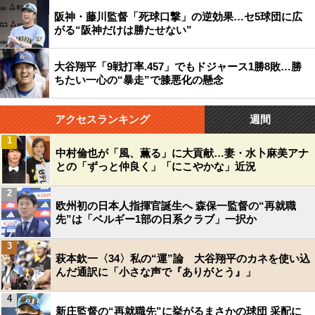
阪神・藤川監督「死球口撃」の逆効果…セ5球団に広
がる“阪神だけは勝たせない”
大谷翔平「9戦打率.457」でもドジャース1勝8敗…勝
ちたい一心の“暴走”で膝悪化の懸念
アクセスランキング
週間
1
中村倫也が「風、薫る」に大貢献…妻・水卜麻美アナ
との「ずっと仲良く」「にこやかな」近況
2
欧州初の日本人指揮官誕生へ 森保一監督の“再就職
先”は「ベルギー1部の日系クラブ」一択か
3
萩本欽一〈34〉私の“運”論 大谷翔平のカネを使い込
んだ通訳に「小さな声で『ありがとう』」
4
新庄監督の“再就職先”に挙がるまさかの球団 采配に