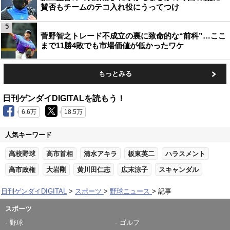
賛否もチームのテコ入れ役にうってつけ
5
菅野智之トレード不成立の裏に致命的な“前科”…ここ
まで11勝4敗でも市場価値が低かったワケ
もっとみる
日刊ゲンダイDIGITALを読もう！
6.6万
18.5万
人気キーワード
高校野球
高市首相
清水アキラ
板東英二
ハラスメント
高市政権
大岩剛
黄川田仁志
広末涼子
スキャンダル
日刊ゲンダイDIGITAL
スポーツ
野球ニュース
記事
スポーツ
野球
ゴルフ