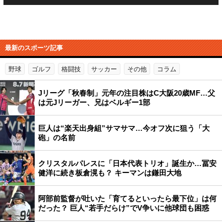
最新のスポーツ記事
野球
ゴルフ
格闘技
サッカー
その他
コラム
Jリーグ「秋春制」元年の注目株はC大阪20歳MF…父
は元Jリーガー、兄はベルギー1部
巨人は“楽天出身組”サマサマ…今オフ次に狙う「大
砲」の名前
クリスタルパレスに「日本代表トリオ」誕生か…冨安
健洋に続き板倉滉も？ キーマンは鎌田大地
阿部前監督が吐いた「育てるといったら最下位」は何
だった？ 巨人“若手だらけ”でV争いに他球団も困惑