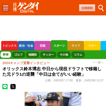
トピックス
政治・社会
芸能
スポーツ
ライフ
マネー
ボートレース
競輪
オートレース
野球
ゴルフ
格闘技
サッカー
その他
コラム
> 一覧へ
2024キャンプ直撃インタビュー
オリックス鈴木博志 中日から現役ドラフトで移籍し
た元ドラ1の逆襲「中日は全てがいい経験」
公開：
24/02/07 17:00
更新：
24/02/08 13:37