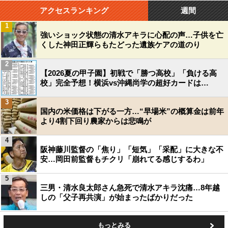
アクセスランキング
週間
1
強いショック状態の清水アキラに心配の声…子供を亡
くした神田正輝らもたどった遺族ケアの道のり
2
【2026夏の甲子園】初戦で「勝つ高校」「負ける高
校」完全予想！横浜vs沖縄尚学の超好カードは…
3
国内の米価格は下がる一方…“早場米”の概算金は前年
より4割下回り農家からは悲鳴が
4
阪神藤川監督の「焦り」「短気」「采配」に大きな不
安…岡田前監督もチクリ「崩れてる感じするわ」
5
三男・清水良太郎さん急死で清水アキラ沈痛…8年越
しの「父子再共演」が始まったばかりだった
もっとみる