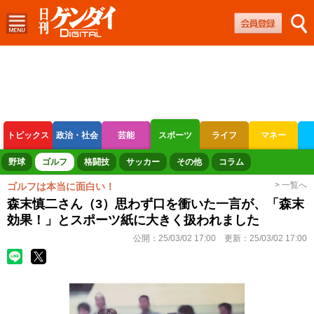
トピックス
政治・社会
芸能
スポーツ
ライフ
マネー
ボートレース
競輪
オートレース
野球
ゴルフ
格闘技
サッカー
その他
コラム
> 一覧へ
ゴルフは本当に面白い！
森末慎二さん（3）思わず口を衝いた一言が、「森末
効果！」とスポーツ紙に大きく扱われました
公開：
25/03/02 17:00
更新：
25/03/02 17:00