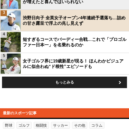
が増えたと喜んではいられない
3
渋野日向子 全英女子オープン4年連続予選落ち…詰め
の甘さ露呈で浮上の兆し見えず
4
短すぎるコースでバーディー合戦…これで「プロゴル
ファー日本一」を名乗れるのか
5
女子ゴルフ界に19歳新星が現る！ ほんわかビジュア
ルに似合わぬ“ド根性”エピソードも
もっとみる
最新のスポーツ記事
野球
ゴルフ
格闘技
サッカー
その他
コラム