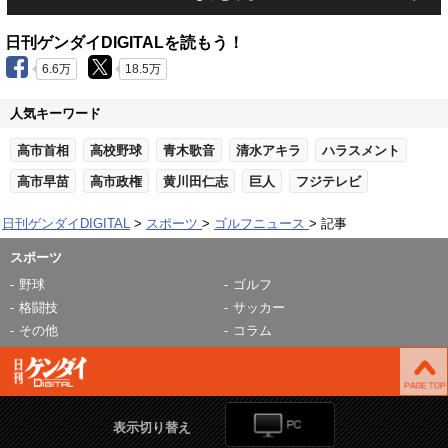
日刊ゲンダイDIGITALを読もう！
6.6万
18.5万
人気キーワード
高市首相
高校野球
青木歌音
清水アキラ
ハラスメント
高市早苗
高市政権
黄川田仁志
巨人
フジテレビ
日刊ゲンダイDIGITAL
スポーツ
ゴルフニュース
記事
スポーツ
野球
ゴルフ
格闘技
サッカー
その他
コラム
表示切り替え