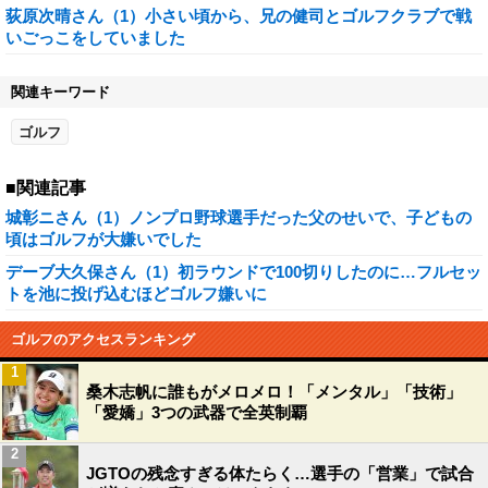
荻原次晴さん（1）小さい頃から、兄の健司とゴルフクラブで戦
いごっこをしていました
関連キーワード
ゴルフ
■関連記事
城彰ニさん（1）ノンプロ野球選手だった父のせいで、子どもの
頃はゴルフが大嫌いでした
デーブ大久保さん（1）初ラウンドで100切りしたのに…フルセッ
トを池に投げ込むほどゴルフ嫌いに
ゴルフのアクセスランキング
1
桑木志帆に誰もがメロメロ！「メンタル」「技術」
「愛嬌」3つの武器で全英制覇
2
JGTOの残念すぎる体たらく…選手の「営業」で試合