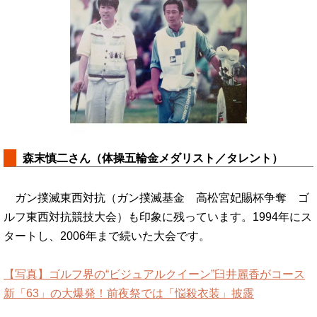
森末慎二さん（体操五輪金メダリスト／タレント）
ガン撲滅東西対抗（ガン撲滅基金 高松宮妃賜杯争奪 ゴ
ルフ東西対抗競技大会）も印象に残っています。1994年にス
タートし、2006年まで続いた大会です。
【写真】ゴルフ界の“ビジュアルクイーン”臼井麗香がコース
新「63」の大爆発！前夜祭では「悩殺衣装」披露