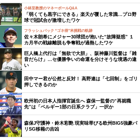
小林至教授のマネーボールQ&A
「弱くても黒字にできる」楽天が覆した常識…プロ野
球で冠試合が激増したワケ
フラッシュバック “ゴネ得”米挑戦の軌跡
佐々木朗希にメジャー30球団が抱いた“故障疑惑” １
カ月半の戦線離脱も争奪戦が過熱したワケ
巨人橋上代行は「無欲で大胆」、阪神藤川監督は「雑
音だらけ」…セ優勝争いの命運を分けそうな境遇の違
い
田中マー君が公然と反対！ 高野連は「七回制」をゴリ
押しできるのか
欧州初の日本人指揮官誕生へ 森保一監督の“再就職
先”は「ベルギー1部の日系クラブ」一択か
森保J守護神・鈴木彩艶 現実味帯びる欧州BIG5強豪パ
リSG移籍の吉凶