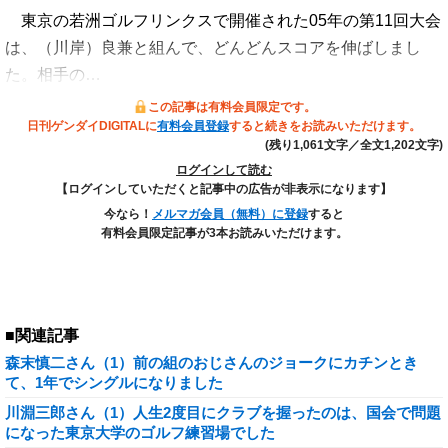
東京の若洲ゴルフリンクスで開催された05年の第11回大会
は、（川岸）良兼と組んで、どんどんスコアを伸ばしまし
た。相手の…
この記事は有料会員限定です。
日刊ゲンダイDIGITALに
有料会員登録
すると続きをお読みいただけます。
(残り1,061文字／全文1,202文字)
ログインして読む
【ログインしていただくと記事中の広告が非表示になります】
今なら！
メルマガ会員（無料）に登録
すると
有料会員限定記事が3本お読みいただけます。
■関連記事
森末慎二さん（1）前の組のおじさんのジョークにカチンとき
て、1年でシングルになりました
川淵三郎さん（1）人生2度目にクラブを握ったのは、国会で問題
になった東京大学のゴルフ練習場でした