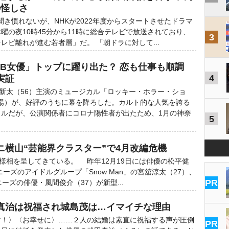
の怪しさ
聞き慣れないが、NHKが2022年度からスタートさせたドラマ
曜の夜10時45分から11時に総合テレビで放送されており、
3
レビ離れが進む若者層」だ。 「朝ドラに対して...
KB女優」トップに躍り出た？ 恋も仕事も順調
4
実証
新太（56）主演のミュージカル「ロッキー・ホラー・ショ
劇場）が、好評のうちに幕を降ろした。カルト的な人気を誇る
カルだが、公演関係者にコロナ陽性者が出たため、1月の神奈
5
ニ横山“芸能界クラスター”で4月改編危機
様相を呈してきている。 昨年12月19日には俳優の松平健
ニーズのアイドルグループ「Snow Man」の宮舘涼太（27）、
PR
ーズの俳優・風間俊介（37）が新型...
田真治は祝福され城島茂は…イマイチな理由
す！〉〈お幸せに〉……２人の結婚は素直に祝福する声が圧倒
PR