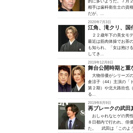
的に多いようだ。７月
相手は歯科衛生士の資
だが、...
2020年7月3日
江角、滝クリ、国仲
２２歳年下の美女モデ
最近は筋肉体操でお茶
も知られ、「女は抱け
してき...
2019年12月8日
舞台公開時期と重
大物俳優がシリーズの
倉涼子（44）主演の「
第２期）や北大路欣也（
る...
2019年8月9日
再ブレークの武田
おしゃれなヒゲの男性
８日都内で行われ、俳
た。 武田は「このよう