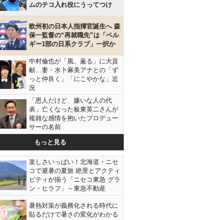
ムのテコ入れ役にうってつけ
欧州初の日本人指揮官誕生へ 森
保一監督の“再就職先”は「ベル
ギー1部の日系クラブ」一択か
中村倫也が「風、薫る」に大貢
献…妻・水卜麻美アナとの「ず
っと仲良く」「にこやかな」近
況
「恩人だけど、嫌いな人の代
表」亡くなった板東英二さんが
複雑な感情を抱いたプロデュー
サーの名前
もっと見る
楽しさいっぱい！北海道・ニセ
コで避暑の夏旅 絶景とアクティ
ビティが揃う「ニセコ東急 グラ
ン・ヒラフ」～東急不動産
暑熱対策が義務化される時代に
貼るだけで暑さの変化がわかる