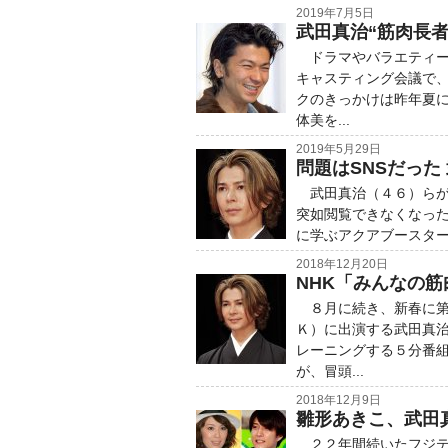
2019年7月5日
武田真治“筋肉長者
ドラマやバラエティー
キャスティング会議で
クのきっかけは昨年夏
体美を...
2019年5月29日
問題はSNSだった
武田真治（４６）らが
突如閲覧できなくなっ
に学ぶアクアブースター
2018年12月20日
NHK「みんなの筋
８月に続き、新春に第
Ｋ）に出演する武田真
レーニングする５分番
が、冒頭...
2018年12月9日
雛形あきこ、武田
２２年間続いたフジテ