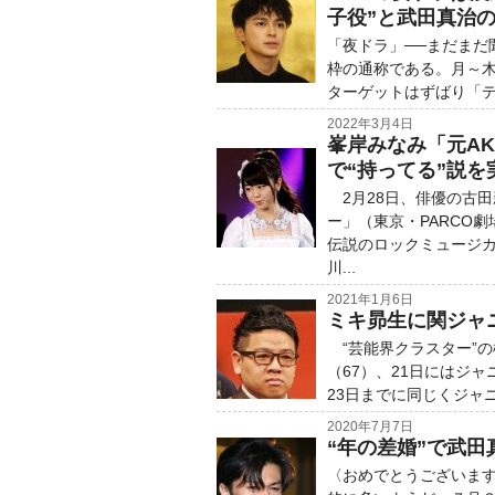
子役”と武田真治
「夜ドラ」──まだまだ
枠の通称である。月～木
ターゲットはずばり「テ
2022年3月4日
峯岸みなみ「元A
で“持ってる”説を
2月28日、俳優の古田
ー」（東京・PARCO
伝説のロックミュージ
川...
2021年1月6日
ミキ昴生に関ジャ
“芸能界クラスター”の
（67）、21日にはジャ
23日までに同じくジャニ
2020年7月7日
“年の差婚”で武
〈おめでとうございま