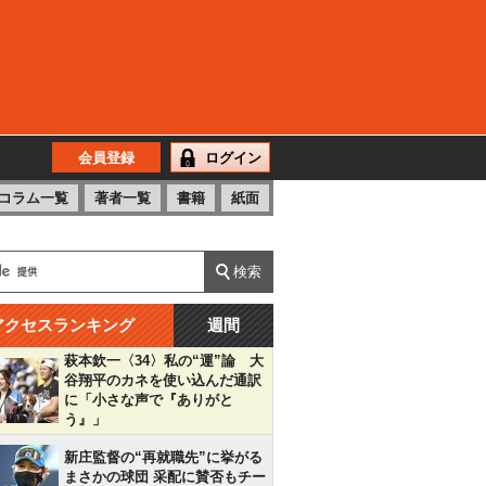
会員登録
ログイン
コラム一覧
著者一覧
書籍
紙面
アクセスランキング
週間
萩本欽一〈34〉私の“運”論 大
谷翔平のカネを使い込んだ通訳
に「小さな声で『ありがと
う』」
新庄監督の“再就職先”に挙がる
まさかの球団 采配に賛否もチー