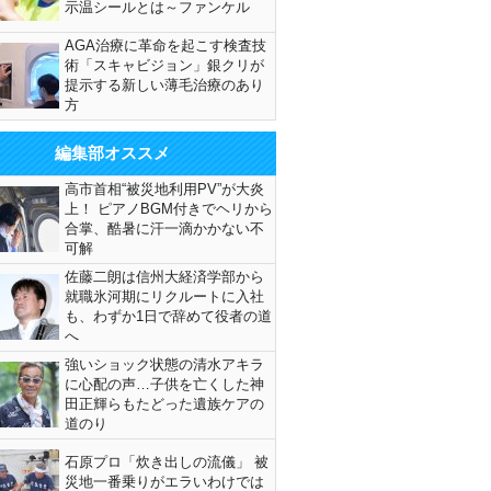
示温シールとは～ファンケル
AGA治療に革命を起こす検査技
術「スキャビジョン」銀クリが
提示する新しい薄毛治療のあり
方
編集部オススメ
高市首相“被災地利用PV”が大炎
上！ ピアノBGM付きでヘリから
合掌、酷暑に汗一滴かかない不
可解
佐藤二朗は信州大経済学部から
就職氷河期にリクルートに入社
も、わずか1日で辞めて役者の道
へ
強いショック状態の清水アキラ
に心配の声…子供を亡くした神
田正輝らもたどった遺族ケアの
道のり
石原プロ「炊き出しの流儀」 被
災地一番乗りがエラいわけでは