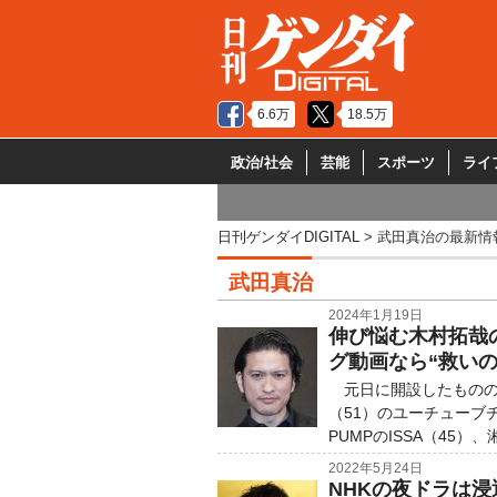
6.6万
18.5万
政治/社会
芸能
スポーツ
ライ
日刊ゲンダイDIGITAL
武田真治の最新情
武田真治
2024年1月19日
伸び悩む木村拓哉の
グ動画なら“救いの
元日に開設したものの
（51）のユーチューブ
PUMPのISSA（45）、
2022年5月24日
NHKの夜ドラは