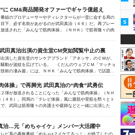
”に CM&商品開発オファーでギャラ億超え
番組のプロデューサーやディレクターらが一堂に会する局の
5
、目下、必ず名前があがるのが武田真治（４６）だ。再ブレー
に放送された「みんなで筋肉体操」（ＮＨＫ）で筋骨隆々の肉
 武田真治出演の資生堂CM突如閲覧中止の裏
出演した資生堂のサンケアブランド「アネッサ」のＣＭが、
た騒動が波紋を広げている。 くだんのウェブＣＭ「マッチョ
技術の凄み篇」には、ＮＨＫ「みんなで筋肉体操」で話題...
肉体操」で再脚光 武田真治の“肉食”武勇伝
２弾が放送されることになった「みんなで筋肉体操」（ＮＨ
治（４６）。同局の「テレビ体操」風に腹筋や背筋を黙々とト
組で、武田は筋骨隆々の弁護士や庭師などと一緒に出演した
真治…元「めちゃイケ」メンバー大活躍中
レビ系の看板番組「めちゃ×２イケてるッ！」が終了したの