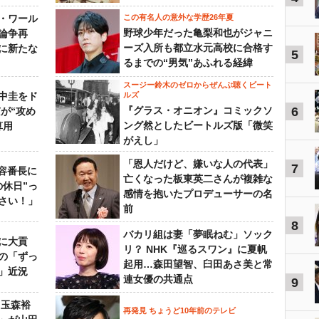
・ワール
この有名人の意外な学歴26年夏
野球少年だった亀梨和也がジャニ
論争再
ーズ入所も都立水元高校に合格す
に新たな
5
るまでの“男気”あふれる経緯
スージー鈴木のゼロからぜんぶ聴くビート
中圭をド
ルズ
『グラス・オニオン』コミックソ
6
が“攻め
ング然としたビートルズ版「微笑
算用
がえし」
「恩人だけど、嫌いな人の代表」
7
美容番長に
亡くなった板東英二さんが複雑な
の休日”っ
感情を抱いたプロデューサーの名
さい！」
前
8
バカリ組は妻「夢眠ねむ」ソック
に大貢
リ？ NHK『巡るスワン』に夏帆
の「ずっ
起用…森田望智、臼田あさ美と常
」近況
連女優の共通点
9
 玉森裕
再発見 ちょうど10年前のテレビ