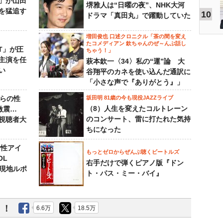
」が山田
堺雅人は“日曜の夜”、NHK大河
を猛追す
10
ドラマ「真田丸」で躍動していた
増田俊也 口述クロニクル「茶の間を変え
たコメディアン 欽ちゃんのぜ～んぶ話し
NT」が圧
ちゃう！」
主演を任
萩本欽一〈34〉私の“運”論 大
い
谷翔平のカネを使い込んだ通訳に
「小さな声で『ありがとう』」
からの性
坂田明 81歳の今も現役JAZZライブ
（8）人生を変えたコルトレーン
激震…
のコンサート、雷に打たれた気持
視聴者大
ちになった
女性アイ
もっとゼロからぜんぶ聴くビートルズ
OL
右手だけで弾くピアノ版『ドン
～現地ルポ
ト・パス・ミー・バイ』
う！
6.6万
18.5万