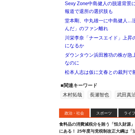
Sexy Zone中島健人の脱退
報道で退所の選択肢も
堂本剛、中丸雄一に中島健人…
んだ」のファン離れ
川栄李奈「ナースエイド」上昇の
になるか
ダウンタウン浜田雅功の株が急
なのに
松本人志は仮に文春との裁判で
■関連キーワード
木村拓哉
長瀬智也
武田真
政治・社会
スポーツ
ライ
食料品の消費減税分を賄う「恒久財源」
にある！ 25年度与党税制改正大綱は「