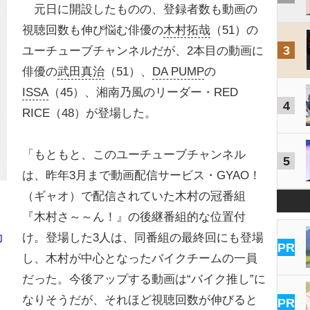
元日に開設したものの、登録者数も動画の
視聴回数も伸び悩む俳優の
木村拓哉
（51）の
3
ユーチューブチャンネルだが、2本目の動画に
俳優の
武田真治
（51）、
DA PUMP
の
ISSA
（45）、湘南乃風のリーダー・RED
4
RICE（48）が登場した。
「もともと、このユーチューブチャンネル
5
は、昨年3月まで動画配信サービス・GYAO！
（ギャオ）で配信されていた木村の冠番組
『木村さ～～ん！』の後継番組的な位置付
け。登場した3人は、同番組の最終回にも登場
力
PR
し、木村が中心となったバイクチームの一員
だった。今後アップする動画は“バイク推し”に
なりそうだが、それほど視聴回数が伸びると
PR