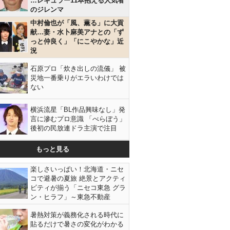
…レギュラー11本抱える人気者
のジレンマ
中村倫也が「風、薫る」に大貢
献…妻・水卜麻美アナとの「ず
っと仲良く」「にこやかな」近
況
石原プロ「炊き出しの流儀」 被
災地一番乗りがエラいわけでは
ない
横浜流星「BL作品興味なし」発
言に滲むプロ意識 「べらぼう」
後初の民放連ドラ主演で注目
もっと見る
楽しさいっぱい！北海道・ニセ
コで避暑の夏旅 絶景とアクティ
ビティが揃う「ニセコ東急 グラ
ン・ヒラフ」～東急不動産
暑熱対策が義務化される時代に
貼るだけで暑さの変化がわかる