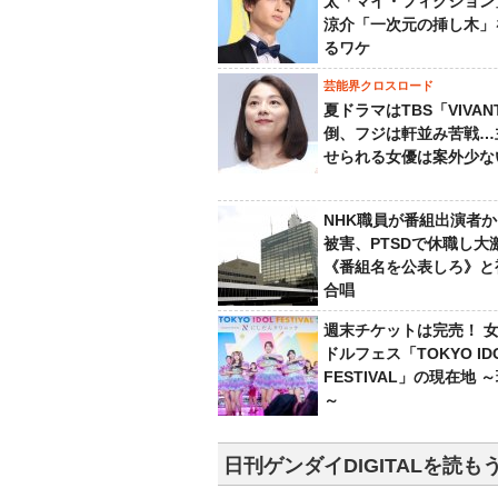
太「マイ・フィクション
涼介「一次元の挿し木」
るワケ
芸能界クロスロード
夏ドラマはTBS「VIVA
倒、フジは軒並み苦戦…
せられる女優は案外少な
NHK職員が番組出演者
被害、PTSDで休職し大
《番組名を公表しろ》と
合唱
週末チケットは完売！ 
ドルフェス「TOKYO ID
FESTIVAL」の現在地 
～
日刊ゲンダイDIGITALを読も