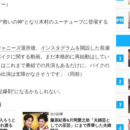
ター）
PR
“救いの神”となり木村のユーチューブに登場する
ジャニーズ
退所後、
インスタグラム
を開設した長瀬
バイクに関する動画。まだ本格的に再始動はしてい
1
とはこれまで番組での共演もあるだけに、バイクの
の出演は支障がなさそうです」（同前）
2
起爆剤”になるかもしれない。
3
帳
次の記事
入ろうと
藤原紀香&片岡愛之助「夫婦芸と
知れ渡る
しての至芸」にまで昇華した夫婦
4