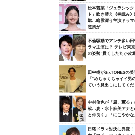
松本若菜「ジュラシック
ド」吹き替え《棒読み》
燃…暗雲漂う主演ドラマ
逆風が
不倫騒動でアンチ多い田
ラマ主演に？ テレビ東京
の姿勢”貫くしたたか皮
田中樹がSixTONESの
「“めちゃくちゃイイ男
ていう見出しにしてくだ
中村倫也が「風、薫る」
献…妻・水卜麻美アナと
と仲良く」「にこやかな
日曜ドラマ対決に異変！