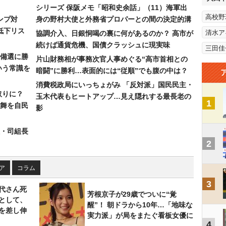
シリーズ 保阪メモ「昭和史余話」（11）海軍出
高校野
ンプ対
身の野村大使と外務省プロパーとの間の決定的溝
低下リス
清水ア
協調介入、日銀恫喝の裏に何があるのか？ 高市が
続けば通貨危機、国債クラッシュに現実味
三田佳
備選に勝
片山財務相が事務次官人事めぐる“高市首相との
いう常識を
暗闘”に勝利…表面的には“従順”でも腹の中は？
消費税政局にいっちょがみ 「反対派」国民民主・
取りに？
玉木代表もヒートアップ…見え隠れする最長老の
1
の舞を自民
影
組・司組長
2
ア
コラム
3
代さん死
芳根京子が29歳でついに“覚
として、
醒”！ 朝ドラから10年…「地味な
を差し伸
実力派」が局をまたぐ看板女優に
4