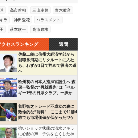
球
高市首相
三山凌輝
青木歌音
キラ
神田愛花
ハラスメント
子
萩本欽一
高市政権
アクセスランキング
週間
佐藤二朗は信州大経済学部から
就職氷河期にリクルートに入社
も、わずか1日で辞めて役者の道
へ
欧州初の日本人指揮官誕生へ 森
保一監督の“再就職先”は「ベル
ギー1部の日系クラブ」一択か
菅野智之トレード不成立の裏に
致命的な“前科”…ここまで11勝4
敗でも市場価値が低かったワケ
強いショック状態の清水アキラ
に心配の声…子供を亡くした神