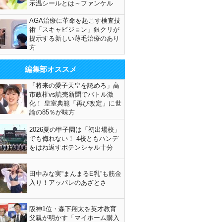
示温シールとは～ファンケル
AGA治療に革命を起こす検査技
術「スキャビジョン」銀クリが
提示する新しい薄毛治療のあり
方
編集部オススメ
「将来の愛子天皇を認めろ」高
市政権vs読売新聞でバトル激
化！ 皇室典範「再び改定」に世
論の85％が味方
2026夏の甲子園は「初出場校」
でも侮れない！ 4校ともハンデ
をはね返すポテンシャル十分
田中みな実“まんまるE乳”も筋金
入り！アッパレのあざとさ
阪神1位・森下翔太を英才教育
父親が明かす「マイホーム購入