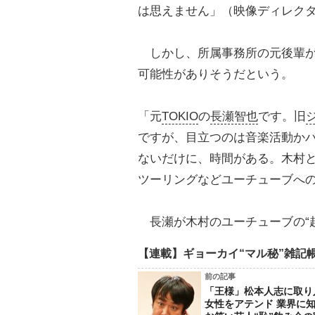
は思えません」（映像ディレク
しかし、所属事務所の元後輩が
可能性がありそうだという。
「元
TOKIO
の
長瀬智也
です。旧
ですが、目立つのは音楽活動か
ないだけに、時間がある。木村
ツーリングなどユーチューブへ
長瀬が木村のユーチューブの“
【連載】ギョーカイ“マル秘”雑記
前の記事
「王様」松本人志に取り
女性をアテンド 業界に