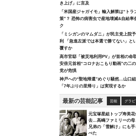
き上げ」に言及
「米国産ジャガイモ」輸入解禁は“トラ
策”？ 恐怖の病害虫で産地壊滅&自給率
ク
「ミシガンのマムダニ」が民主党上院予
利 「急進左派では本選で勝てない」と
覆すか
高市官邸「被災地利用PV」が首相の命
安倍元首相“コロナおこもり動画”の二
党が危惧
神戸への“聖地帰還”めぐり騒然…山口
「7年ぶりの里帰り」は実現するか
最新の芸能記事
芸能
グラビ
元宝塚星組トップ寿美花
去…高嶋ファミリーの母
兄弟の「雪解け」にも手
べた