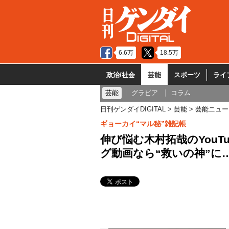
6.6万
18.5万
政治/社会
芸能
スポーツ
ライ
芸能
グラビア
コラム
日刊ゲンダイDIGITAL
芸能
芸能ニュー
ギョーカイ“マル秘”雑記帳
伸び悩む木村拓哉のYouT
グ動画なら“救いの神”に