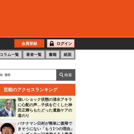
会員登録
ログイン
コラム一覧
著者一覧
書籍
紙面
芸能のアクセスランキング
強いショック状態の清水アキラ
に心配の声…子供を亡くした神
田正輝らもたどった遺族ケアの
道のり
バナナマン日村が簡単に復帰で
きそうにない「もう1つの理由」