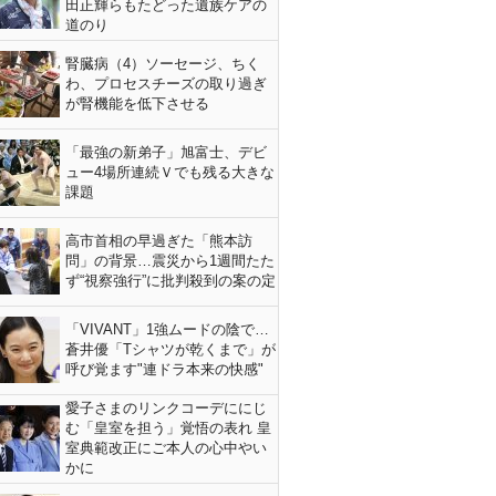
田正輝らもたどった遺族ケアの
道のり
腎臓病（4）ソーセージ、ちく
わ、プロセスチーズの取り過ぎ
が腎機能を低下させる
「最強の新弟子」旭富士、デビ
ュー4場所連続Ｖでも残る大きな
課題
高市首相の早過ぎた「熊本訪
問」の背景…震災から1週間たた
ず“視察強行”に批判殺到の案の定
「VIVANT」1強ムードの陰で…
蒼井優「Tシャツが乾くまで」が
呼び覚ます"連ドラ本来の快感"
愛子さまのリンクコーデににじ
む「皇室を担う」覚悟の表れ 皇
室典範改正にご本人の心中やい
かに