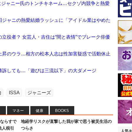
背景にジャニー氏のトンチキネーム…セクゾ内競争と熱愛
旧ジャニの熱愛結婚ラッシュに「アイドル業はやめた
立役者？ 女芸人・吉住は“間と表情”でブレーク俳優
上昇のウラ…相方の松本人志は性加害疑惑で活動休止
勝訴しても…「遊びは三流以下」の大ダメージ
治
ISSA
ジャニーズ
フ
マネー
健康
BOOKS
ならすで
地経学リスクが直撃した我が家で思う被災生活の
法人税引
つらさ
人気