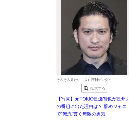
そろそろ見たい（Ｃ）日刊ゲンダイ
拡大する
【写真】元TOKIO長瀬智也が長州
の番組に出た理由は？ 辞めジャニ
で“俺流”貫く無敵の男気