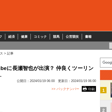
フ
経済
健康
コミック
競馬
公営競技
書籍
ス
記事
ubeに長瀬智也が出演？ 仲良くツーリン
…
公開日：
2024/01/19 06:00
更新日：
2024/01/19 06:00
>> バックナンバー
印刷
1
2