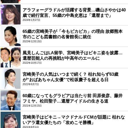
アラフォーグラドルが活躍する背景…磯山さやかは40
歳で続行宣言、55歳の中島史恵は「還暦まで」
2024年1月27日
65歳の宮崎美子が「今もピカピカ」の理由 故郷熊本
市のこども図書館の名誉館長に就任
2023年12月13日
風見しんごはLA留学、宮崎美子はビキニ姿を披露…
還暦芸能人の再挑戦が中高年のエールに
2022年10月17日
宮崎美子の人気はいつまで続く？ 枯れ知らず63歳
が“おばあちゃん女優”で松坂慶子を超える日
2022年6月7日
60歳になってもグラビアは当たり前 田原俊彦、藤井
フミヤ、松田聖子…還暦アイドルの生きる道
2021年12月15日
宮崎美子はビキニ→マクドナルドCMが話題に 枯れな
いアラ還女優たちの「攻めこそ勝機」
2021年8月1日