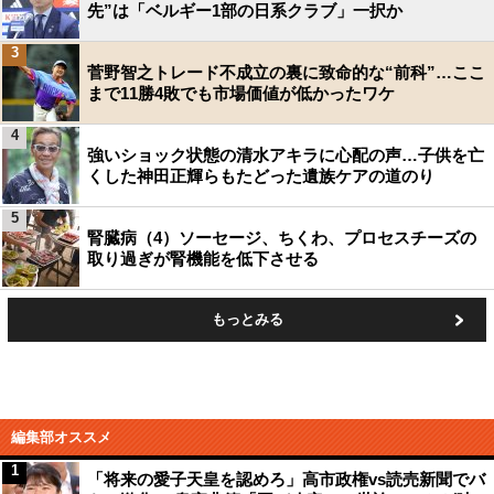
先”は「ベルギー1部の日系クラブ」一択か
3
菅野智之トレード不成立の裏に致命的な“前科”…ここ
まで11勝4敗でも市場価値が低かったワケ
4
強いショック状態の清水アキラに心配の声…子供を亡
くした神田正輝らもたどった遺族ケアの道のり
5
腎臓病（4）ソーセージ、ちくわ、プロセスチーズの
取り過ぎが腎機能を低下させる
もっとみる
編集部オススメ
1
「将来の愛子天皇を認めろ」高市政権vs読売新聞でバ