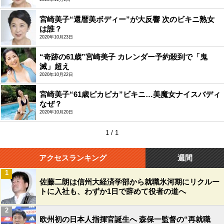
宮崎美子“還暦美ボディー”が大反響 次のビキニ熟女
は誰？
2020年10月23日
“奇跡の61歳”宮崎美子 カレンダー予約殺到で「鬼
滅」超え
2020年10月22日
宮崎美子“61歳ピカピカ”ビキニ…美魔女ナイスバディ
なぜ？
2020年10月20日
1 / 1
アクセスランキング
週間
1
佐藤二朗は信州大経済学部から就職氷河期にリクルー
トに入社も、わずか1日で辞めて役者の道へ
2
欧州初の日本人指揮官誕生へ 森保一監督の“再就職