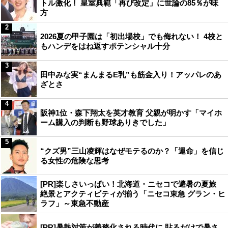
トル激化！ 皇室典範「再び改定」に世論の85％が味
方
2
2026夏の甲子園は「初出場校」でも侮れない！ 4校と
もハンデをはね返すポテンシャル十分
3
田中みな実“まんまるE乳”も筋金入り！アッパレのあ
ざとさ
4
阪神1位・森下翔太を英才教育 父親が明かす「マイホ
ーム購入の判断も野球ありきでした」
5
“クズ男”三山凌輝はなぜモテるのか？「運命」を信じ
る女性の危険な思考
[PR]楽しさいっぱい！北海道・ニセコで避暑の夏旅
絶景とアクティビティが揃う「ニセコ東急 グラン・ヒ
ラフ」～東急不動産
[PR]暑熱対策が義務化される時代に 貼るだけで暑さ