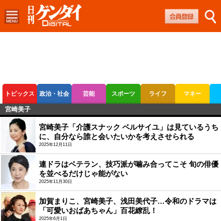
トピックス
政治・社会
芸能
スポーツ
ライフ
マネー
宮崎美子
ボートレース
競輪
オートレース
宮崎美子「介護スナック ベルサイユ」は見ているうち
に、自分なら誰と会いたいかを考えさせられる
2025年12月11日
連ドラはベテラン、技巧派が噛み合ってこそ 旬の俳優
を並べるだけじゃ能がない
2025年11月30日
加賀まりこ、宮崎美子、浅田美代子…令和のドラマは
「可愛いおばあちゃん」百花繚乱！
2025年6月1日