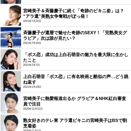
宮崎美子＆斉藤慶子に続く「奇跡のビキニ姿」は？
“アラ還”美熟女争奪戦がぼっ発！
2021年7月22日
斉藤慶子が還暦で魅せた奇跡のSEXY！「完熟美女グ
ラビア」次は誰が見たい？
2021年7月16日
「ボス恋」成功は上白石萌音の魅力を最大限に生かし
たこと
2021年2月7日
上白石萌音「ボス恋」に有名映画と酷似の声…どう跳
ね返す
2021年1月19日
宮崎美子に熱愛報道出るか グラビア＆NHK紅白審査
員で注目
2020年12月31日
熟女好きのテレ東 アラ還ビキニの宮崎美子はBSで割
烹着姿
2020年11月1日