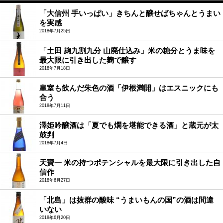
「大信州 手いっぱい」きちんと醸せばちゃんとうまい
を実感
2018年7月25日
「土田 麹九割九分 山廃仕込み」米の糖分とうま味を
最大限に引き出した麹で醸す
2018年7月18日
皇室も飲んだ朱色の酒「伊根満開」はエスニックにも
合う
2018年7月11日
澤姫吟醸酒は「夏でも燗を堪能できる酒」と蔵元が太
鼓判
2018年7月4日
天寶一 米の持つポテンシャルを最大限に引き出した自
信作
2018年6月27日
「北島」は抜群の酸味 “うまいもんの国”の酒は間違
いない
2018年6月20日