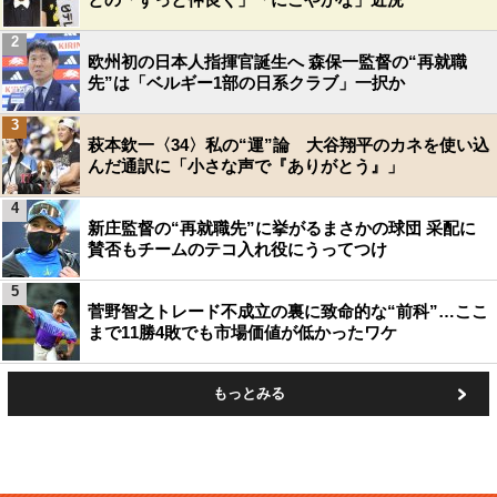
2
欧州初の日本人指揮官誕生へ 森保一監督の“再就職
先”は「ベルギー1部の日系クラブ」一択か
3
萩本欽一〈34〉私の“運”論 大谷翔平のカネを使い込
んだ通訳に「小さな声で『ありがとう』」
4
新庄監督の“再就職先”に挙がるまさかの球団 采配に
賛否もチームのテコ入れ役にうってつけ
5
菅野智之トレード不成立の裏に致命的な“前科”…ここ
まで11勝4敗でも市場価値が低かったワケ
もっとみる