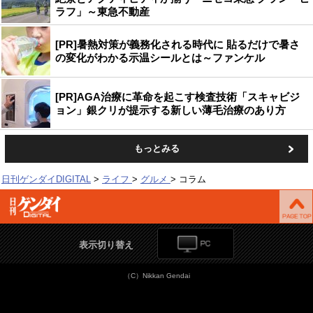
ラフ」～東急不動産
[PR]暑熱対策が義務化される時代に 貼るだけで暑さ
の変化がわかる示温シールとは～ファンケル
[PR]AGA治療に革命を起こす検査技術「スキャビジ
ョン」銀クリが提示する新しい薄毛治療のあり方
もっとみる
日刊ゲンダイDIGITAL
ライフ
グルメ
コラム
表示切り替え
（C）Nikkan Gendai