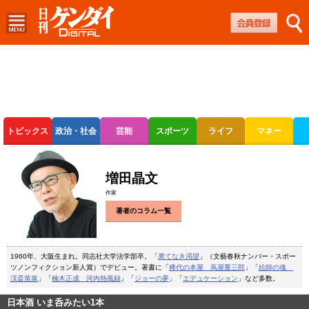
トピックス
政治・社会
芸能
スポーツ
ライフ
マネー
ボートレース
競輪
オートレース
増田晶文
作家
著者のコラム一覧
1960年、大阪生まれ。同志社大学法学部卒。「
果てなき渇望
」（文藝春秋ナンバー・スポー
ツノンフィクション新人賞）でデビュー。著書に「
稀代の本屋 蔦屋重三郎
」「
絵師の魂
渓斎英泉
」「
楠木正成 河内熱風録
」「
ジョーの夢
」「
エデュケーション
」など多数。
日本酒 いま呑みたい1本