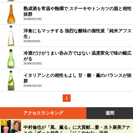
熟成酒を常温や熱燗で ステーキやトンカツの脂と相性
抜群
2018年6月13日
洋食にもマッチする 強烈な酸味の個性派「純米アフス
生」
2018年6月6日
冷酒だけがうまい呑み方ではない 温度変化で味の幅広
がる
2018年5月30日
イタリアンとの相性もよし 甘・酸・薫のバランスが抜
群
2018年5月23日
1
アクセスランキング
週間
1
中村倫也が「風、薫る」に大貢献…妻・水卜麻美アナ
との「ずっと仲良く」「にこやかな」近況