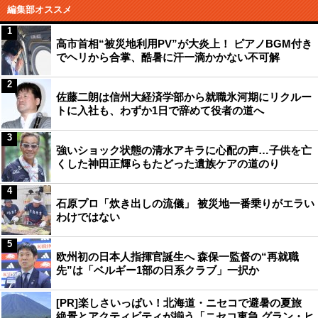
編集部オススメ
1
高市首相“被災地利用PV”が大炎上！ ピアノBGM付き
でヘリから合掌、酷暑に汗一滴かかない不可解
2
佐藤二朗は信州大経済学部から就職氷河期にリクルー
トに入社も、わずか1日で辞めて役者の道へ
3
強いショック状態の清水アキラに心配の声…子供を亡
くした神田正輝らもたどった遺族ケアの道のり
4
石原プロ「炊き出しの流儀」 被災地一番乗りがエラい
わけではない
5
欧州初の日本人指揮官誕生へ 森保一監督の“再就職
先”は「ベルギー1部の日系クラブ」一択か
[PR]楽しさいっぱい！北海道・ニセコで避暑の夏旅
絶景とアクティビティが揃う「ニセコ東急 グラン・ヒ