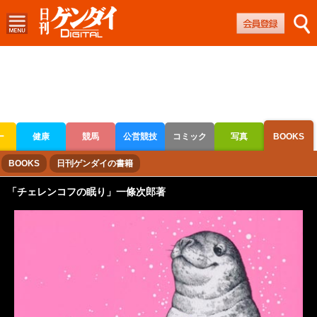
ー
健康
競馬
公営競技
コミック
写真
BOOKS
ボートレース
競輪
オートレース
BOOKS
日刊ゲンダイの書籍
「チェレンコフの眠り」一條次郎著