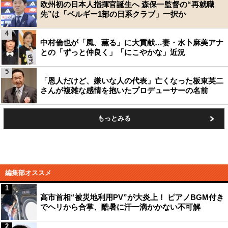
欧州初の日本人指揮官誕生へ 森保一監督の“再就職
先”は「ベルギー1部の日系クラブ」一択か
4
中村倫也が「風、薫る」に大貢献…妻・水卜麻美アナ
との「ずっと仲良く」「にこやかな」近況
5
「恩人だけど、嫌いな人の代表」亡くなった板東英二
さんが複雑な感情を抱いたプロデューサーの名前
もっとみる
編集部オススメ
1
高市首相“被災地利用PV”が大炎上！ ピアノBGM付き
でヘリから合掌、酷暑に汗一滴かかない不可解
2