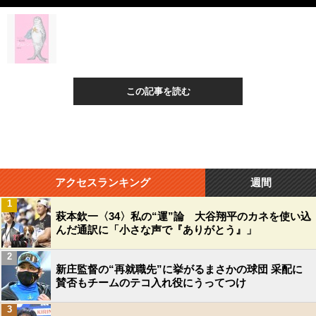
この記事を読む
アクセスランキング
週間
1
萩本欽一〈34〉私の“運”論 大谷翔平のカネを使い込
んだ通訳に「小さな声で『ありがとう』」
2
新庄監督の“再就職先”に挙がるまさかの球団 采配に
賛否もチームのテコ入れ役にうってつけ
3