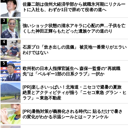
佐藤二朗は信州大経済学部から就職氷河期にリクルー
トに入社も、わずか1日で辞めて役者の道へ
3
強いショック状態の清水アキラに心配の声…子供を亡
くした神田正輝らもたどった遺族ケアの道のり
4
石原プロ「炊き出しの流儀」 被災地一番乗りがエラい
わけではない
5
欧州初の日本人指揮官誕生へ 森保一監督の“再就職
先”は「ベルギー1部の日系クラブ」一択か
[PR]楽しさいっぱい！北海道・ニセコで避暑の夏旅
絶景とアクティビティが揃う「ニセコ東急 グラン・ヒ
ラフ」～東急不動産
[PR]暑熱対策が義務化される時代に 貼るだけで暑さ
の変化がわかる示温シールとは～ファンケル