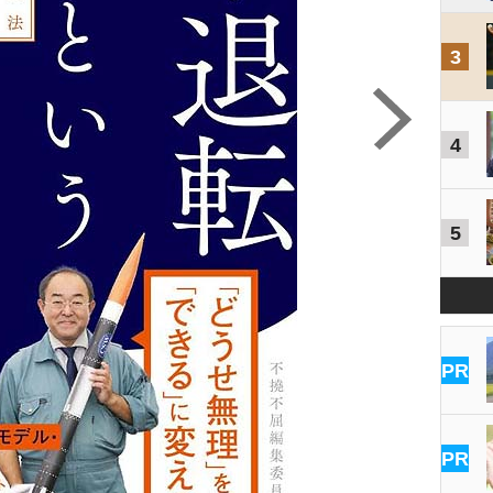
3
4
5
PR
PR