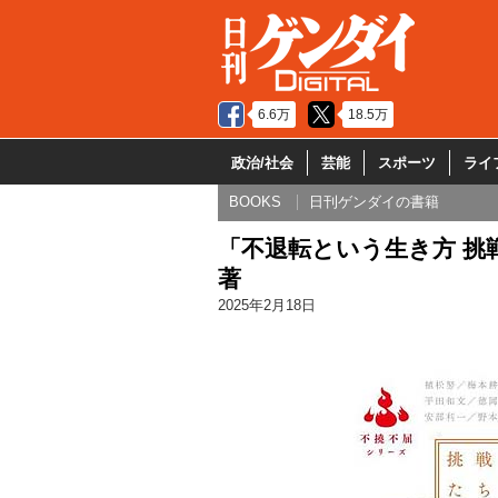
6.6万
18.5万
政治/社会
芸能
スポーツ
ライ
BOOKS
日刊ゲンダイの書籍
「不退転という生き方 挑
著
2025年2月18日