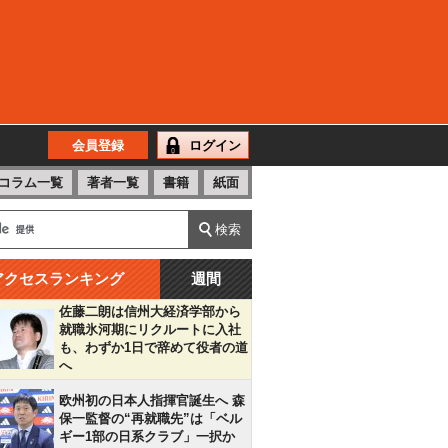
会員登録
ログイン
コラム一覧
著者一覧
書籍
紙面
アクセスランキング
週間
佐藤二朗は信州大経済学部から
就職氷河期にリクルートに入社
も、わずか1日で辞めて役者の道
へ
欧州初の日本人指揮官誕生へ 森
保一監督の“再就職先”は「ベル
ギー1部の日系クラブ」一択か