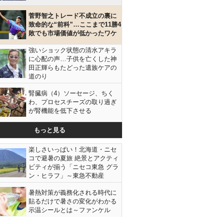
菅野智之トレード不成立の裏に
致命的な“前科”…ここまで11勝4
敗でも市場価値が低かったワケ
強いショック状態の清水アキラ
に心配の声…子供を亡くした神
田正輝らもたどった遺族ケアの
道のり
腎臓病（4）ソーセージ、ちく
わ、プロセスチーズの取り過ぎ
が腎機能を低下させる
もっと見る
楽しさいっぱい！北海道・ニセ
コで避暑の夏旅 絶景とアクティ
ビティが揃う「ニセコ東急 グラ
ン・ヒラフ」～東急不動産
暑熱対策が義務化される時代に
貼るだけで暑さの変化がわかる
示温シールとは～ファンケル