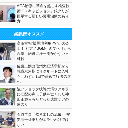
AGA治療に革命を起こす検査技
術「スキャビジョン」銀クリが
提示する新しい薄毛治療のあり
方
編集部オススメ
高市首相“被災地利用PV”が大炎
上！ ピアノBGM付きでヘリから
合掌、酷暑に汗一滴かかない不
可解
佐藤二朗は信州大経済学部から
就職氷河期にリクルートに入社
も、わずか1日で辞めて役者の道
へ
強いショック状態の清水アキラ
に心配の声…子供を亡くした神
田正輝らもたどった遺族ケアの
道のり
石原プロ「炊き出しの流儀」 被
災地一番乗りがエラいわけでは
ない