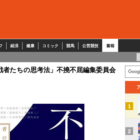
フ
経済
健康
コミック
競馬
公営競技
書籍
戦者たちの思考法」不撓不屈編集委員会
1
2