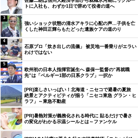
佐藤二朗は信州大経済学部から就職氷河期にリクルー
トに入社も、わずか1日で辞めて役者の道へ
3
強いショック状態の清水アキラに心配の声…子供を亡
くした神田正輝らもたどった遺族ケアの道のり
4
石原プロ「炊き出しの流儀」 被災地一番乗りがエラい
わけではない
5
欧州初の日本人指揮官誕生へ 森保一監督の“再就職
先”は「ベルギー1部の日系クラブ」一択か
[PR]楽しさいっぱい！北海道・ニセコで避暑の夏旅
絶景とアクティビティが揃う「ニセコ東急 グラン・ヒ
ラフ」～東急不動産
[PR]暑熱対策が義務化される時代に 貼るだけで暑さ
の変化がわかる示温シールとは～ファンケル