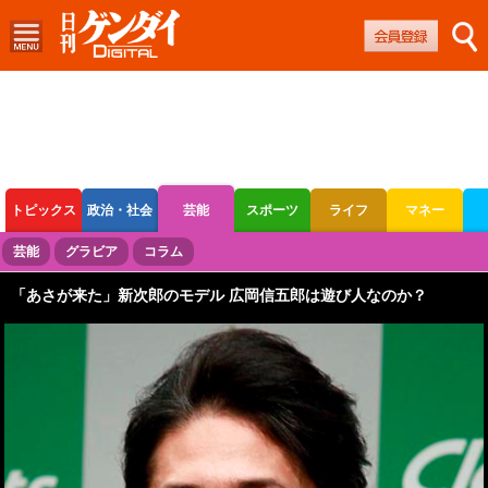
トピックス
政治・社会
芸能
スポーツ
ライフ
マネー
ボートレース
競輪
オートレース
芸能
グラビア
コラム
「あさが来た」新次郎のモデル 広岡信五郎は遊び人なのか？