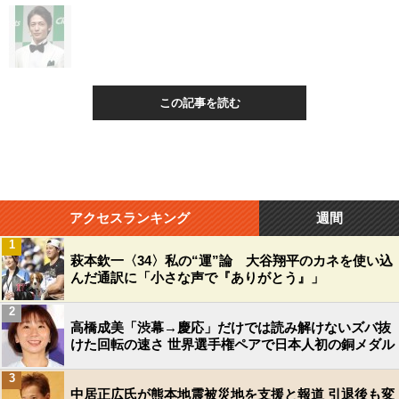
この記事を読む
アクセスランキング
週間
1
萩本欽一〈34〉私の“運”論 大谷翔平のカネを使い込
んだ通訳に「小さな声で『ありがとう』」
2
高橋成美「渋幕→慶応」だけでは読み解けないズバ抜
けた回転の速さ 世界選手権ペアで日本人初の銅メダル
3
中居正広氏が熊本地震被災地を支援と報道 引退後も変