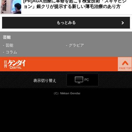
[PR]AGA治療に革命を起こす検査技術「スキャビジ
ョン」銀クリが提示する新しい薄毛治療のあり方
もっとみる
芸能
芸能
グラビア
コラム
表示切り替え
（C）Nikkan Gendai