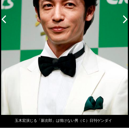
玉木宏演じる「新次郎」は情けない男（Ｃ）日刊ゲンダイ