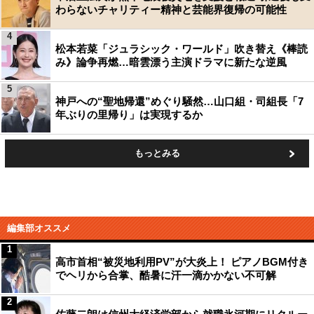
わらないチャリティー精神と芸能界復帰の可能性
4
松本若菜「ジュラシック・ワールド」吹き替え《棒読
み》論争再燃…暗雲漂う主演ドラマに新たな逆風
5
神戸への“聖地帰還”めぐり騒然…山口組・司組長「7
年ぶりの里帰り」は実現するか
もっとみる
編集部オススメ
1
高市首相“被災地利用PV”が大炎上！ ピアノBGM付き
でヘリから合掌、酷暑に汗一滴かかない不可解
2