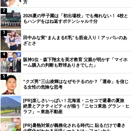
方
2
2026夏の甲子園は「初出場校」でも侮れない！ 4校と
もハンデをはね返すポテンシャル十分
3
田中みな実“まんまるE乳”も筋金入り！アッパレのあ
ざとさ
4
阪神1位・森下翔太を英才教育 父親が明かす「マイホ
ーム購入の判断も野球ありきでした」
5
“クズ男”三山凌輝はなぜモテるのか？「運命」を信じ
る女性の危険な思考
[PR]楽しさいっぱい！北海道・ニセコで避暑の夏旅
絶景とアクティビティが揃う「ニセコ東急 グラン・ヒ
ラフ」～東急不動産
[PR]暑熱対策が義務化される時代に 貼るだけで暑さ
の変化がわかる示温シールとは～ファンケル