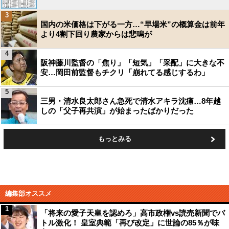
3
国内の米価格は下がる一方…“早場米”の概算金は前年
より4割下回り農家からは悲鳴が
4
阪神藤川監督の「焦り」「短気」「采配」に大きな不
安…岡田前監督もチクリ「崩れてる感じするわ」
5
三男・清水良太郎さん急死で清水アキラ沈痛…8年越
しの「父子再共演」が始まったばかりだった
もっとみる
編集部オススメ
1
「将来の愛子天皇を認めろ」高市政権vs読売新聞でバ
トル激化！ 皇室典範「再び改定」に世論の85％が味