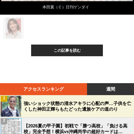
本田翼（Ｃ）日刊ゲンダイ
この記事を読む
アクセスランキング
週間
1
強いショック状態の清水アキラに心配の声…子供を亡
くした神田正輝らもたどった遺族ケアの道のり
2
【2026夏の甲子園】初戦で「勝つ高校」「負ける高
校」完全予想！横浜vs沖縄尚学の超好カードは…