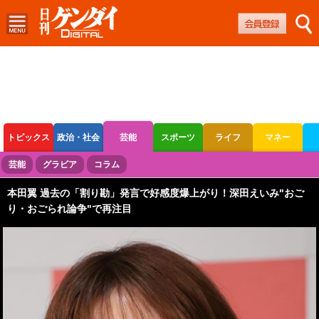
トピックス
政治・社会
芸能
スポーツ
ライフ
マネー
ボートレース
競輪
オートレース
芸能
グラビア
コラム
本田翼 過去の「割り勘」発言で好感度爆上がり！深田えいみ"おご
り・おごられ論争"で再注目