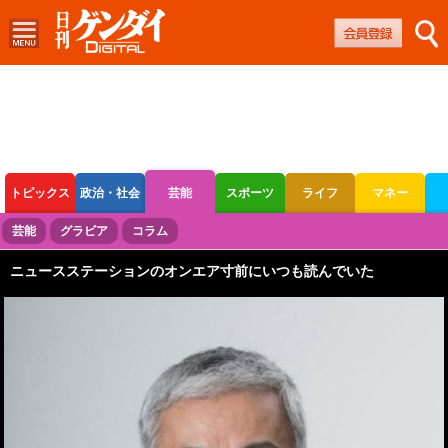
トピックス
政治・社会
芸能
スポーツ
ライフ
マネー
ボートレース
競輪
オートレース
芸能
グラビア
コラム
ニュースステーションのオンエア寸前にいつも読んでいた