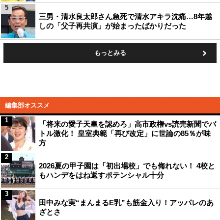
5
三男・清水良太郎さん急死で清水アキラ沈痛…8年越
しの「父子再共演」が始まったばかりだった
もっとみる
編集部オススメ
1
「将来の愛子天皇を認めろ」高市政権vs読売新聞でバ
トル激化！ 皇室典範「再び改定」に世論の85％が味
方
2
2026夏の甲子園は「初出場校」でも侮れない！ 4校と
もハンデをはね返すポテンシャル十分
3
田中みな実“まんまるE乳”も筋金入り！アッパレのあ
ざとさ