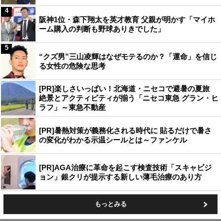
4
阪神1位・森下翔太を英才教育 父親が明かす「マイホ
ーム購入の判断も野球ありきでした」
5
“クズ男”三山凌輝はなぜモテるのか？「運命」を信じ
る女性の危険な思考
[PR]楽しさいっぱい！北海道・ニセコで避暑の夏旅
絶景とアクティビティが揃う「ニセコ東急 グラン・ヒ
ラフ」～東急不動産
[PR]暑熱対策が義務化される時代に 貼るだけで暑さ
の変化がわかる示温シールとは～ファンケル
[PR]AGA治療に革命を起こす検査技術「スキャビジ
ョン」銀クリが提示する新しい薄毛治療のあり方
もっとみる