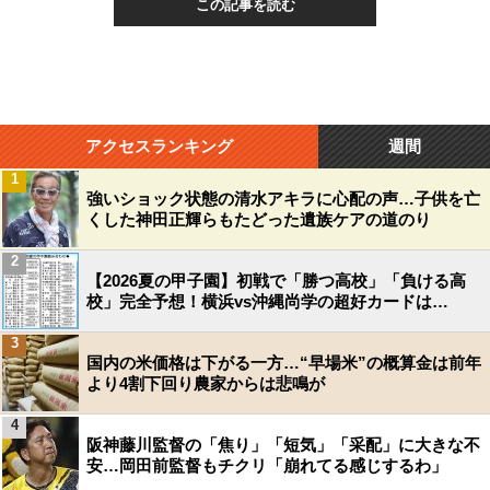
この記事を読む
アクセスランキング
週間
1
強いショック状態の清水アキラに心配の声…子供を亡
くした神田正輝らもたどった遺族ケアの道のり
2
【2026夏の甲子園】初戦で「勝つ高校」「負ける高
校」完全予想！横浜vs沖縄尚学の超好カードは…
3
国内の米価格は下がる一方…“早場米”の概算金は前年
より4割下回り農家からは悲鳴が
4
阪神藤川監督の「焦り」「短気」「采配」に大きな不
安…岡田前監督もチクリ「崩れてる感じするわ」