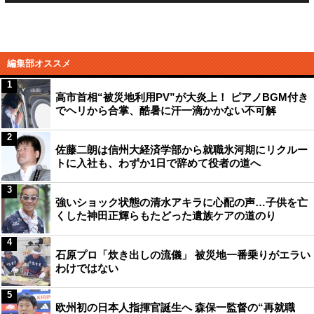
編集部オススメ
1
高市首相“被災地利用PV”が大炎上！ ピアノBGM付き
でヘリから合掌、酷暑に汗一滴かかない不可解
2
佐藤二朗は信州大経済学部から就職氷河期にリクルー
トに入社も、わずか1日で辞めて役者の道へ
3
強いショック状態の清水アキラに心配の声…子供を亡
くした神田正輝らもたどった遺族ケアの道のり
4
石原プロ「炊き出しの流儀」 被災地一番乗りがエラい
わけではない
5
欧州初の日本人指揮官誕生へ 森保一監督の“再就職