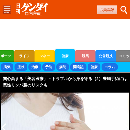
スポーツ
ライフ
マネー
健康
競馬
公営競技
コミッ
ボートレース
競輪
オートレース
病気
症状
治療
予防
病院
闘病記
健康
コラム
関心高まる「美容医療」～トラブルから身を守る（2）豊胸手術には
悪性リンパ腫のリスクも