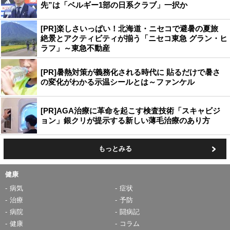
先”は「ベルギー1部の日系クラブ」一択か
[PR]楽しさいっぱい！北海道・ニセコで避暑の夏旅
絶景とアクティビティが揃う「ニセコ東急 グラン・ヒ
ラフ」～東急不動産
[PR]暑熱対策が義務化される時代に 貼るだけで暑さ
の変化がわかる示温シールとは～ファンケル
[PR]AGA治療に革命を起こす検査技術「スキャビジ
ョン」銀クリが提示する新しい薄毛治療のあり方
もっとみる
健康
病気
症状
治療
予防
病院
闘病記
健康
コラム