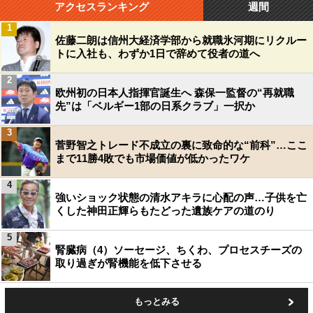
アクセスランキング
週間
1
佐藤二朗は信州大経済学部から就職氷河期にリクルー
トに入社も、わずか1日で辞めて役者の道へ
2
欧州初の日本人指揮官誕生へ 森保一監督の“再就職
先”は「ベルギー1部の日系クラブ」一択か
3
菅野智之トレード不成立の裏に致命的な“前科”…ここ
まで11勝4敗でも市場価値が低かったワケ
4
強いショック状態の清水アキラに心配の声…子供を亡
くした神田正輝らもたどった遺族ケアの道のり
5
腎臓病（4）ソーセージ、ちくわ、プロセスチーズの
取り過ぎが腎機能を低下させる
もっとみる