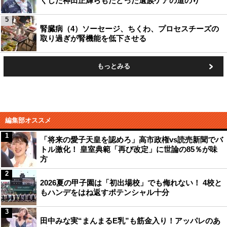
くした神田正輝らもたどった遺族ケアの道のり
5
腎臓病（4）ソーセージ、ちくわ、プロセスチーズの
取り過ぎが腎機能を低下させる
もっとみる
編集部オススメ
1
「将来の愛子天皇を認めろ」高市政権vs読売新聞でバ
トル激化！ 皇室典範「再び改定」に世論の85％が味
方
2
2026夏の甲子園は「初出場校」でも侮れない！ 4校と
もハンデをはね返すポテンシャル十分
3
田中みな実“まんまるE乳”も筋金入り！アッパレのあ