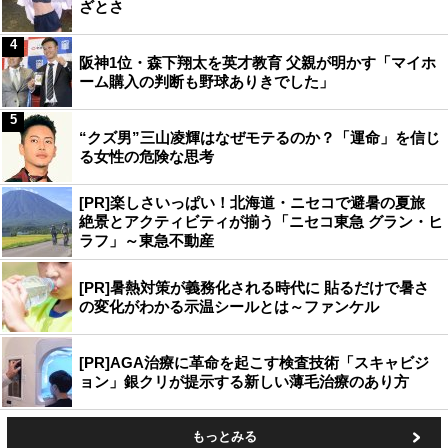
ざとさ
4
阪神1位・森下翔太を英才教育 父親が明かす「マイホ
ーム購入の判断も野球ありきでした」
5
“クズ男”三山凌輝はなぜモテるのか？「運命」を信じ
る女性の危険な思考
[PR]楽しさいっぱい！北海道・ニセコで避暑の夏旅
絶景とアクティビティが揃う「ニセコ東急 グラン・ヒ
ラフ」～東急不動産
[PR]暑熱対策が義務化される時代に 貼るだけで暑さ
の変化がわかる示温シールとは～ファンケル
[PR]AGA治療に革命を起こす検査技術「スキャビジ
ョン」銀クリが提示する新しい薄毛治療のあり方
もっとみる