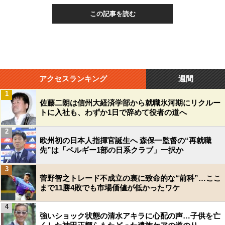
この記事を読む
アクセスランキング
週間
1
佐藤二朗は信州大経済学部から就職氷河期にリクルー
トに入社も、わずか1日で辞めて役者の道へ
2
欧州初の日本人指揮官誕生へ 森保一監督の“再就職
先”は「ベルギー1部の日系クラブ」一択か
3
菅野智之トレード不成立の裏に致命的な“前科”…ここ
まで11勝4敗でも市場価値が低かったワケ
4
強いショック状態の清水アキラに心配の声…子供を亡