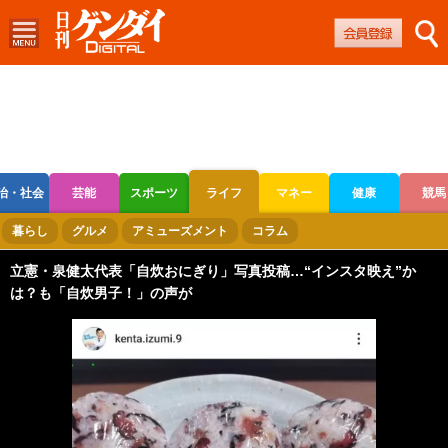
治・社会
芸能
スポーツ
ライフ
マネー
健康
競馬
ボートレース
競輪
オートレース
暮らし
グルメ
アミューズメント
コラム
立憲・泉健太代表「自炊おにぎり」写真投稿…“インスタ映え”か
は？も「自炊男子！」の声が