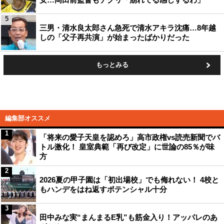
5
三男・清水良太郎さん急死で清水アキラ沈痛…8年越
しの「父子再共演」が始まったばかりだった
もっとみる
編集部オススメ
1
「将来の愛子天皇を認めろ」高市政権vs読売新聞でバ
トル激化！ 皇室典範「再び改定」に世論の85％が味
方
2
2026夏の甲子園は「初出場校」でも侮れない！ 4校と
もハンデをはね返すポテンシャル十分
3
田中みな実“まんまるE乳”も筋金入り！アッパレのあ