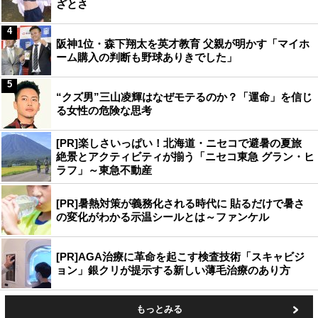
ざとさ
4
阪神1位・森下翔太を英才教育 父親が明かす「マイホ
ーム購入の判断も野球ありきでした」
5
“クズ男”三山凌輝はなぜモテるのか？「運命」を信じ
る女性の危険な思考
[PR]楽しさいっぱい！北海道・ニセコで避暑の夏旅
絶景とアクティビティが揃う「ニセコ東急 グラン・ヒ
ラフ」～東急不動産
[PR]暑熱対策が義務化される時代に 貼るだけで暑さ
の変化がわかる示温シールとは～ファンケル
[PR]AGA治療に革命を起こす検査技術「スキャビジ
ョン」銀クリが提示する新しい薄毛治療のあり方
もっとみる