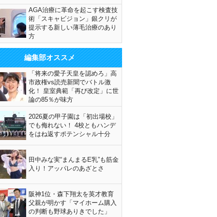
AGA治療に革命を起こす検査技
術「スキャビジョン」銀クリが
提示する新しい薄毛治療のあり
方
編集部オススメ
「将来の愛子天皇を認めろ」高
市政権vs読売新聞でバトル激
化！ 皇室典範「再び改定」に世
論の85％が味方
2026夏の甲子園は「初出場校」
でも侮れない！ 4校ともハンデ
をはね返すポテンシャル十分
田中みな実“まんまるE乳”も筋金
入り！アッパレのあざとさ
阪神1位・森下翔太を英才教育
父親が明かす「マイホーム購入
の判断も野球ありきでした」