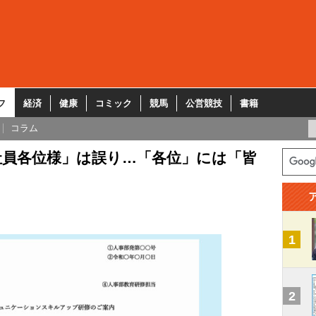
フ
経済
健康
コミック
競馬
公営競技
書籍
コラム
社員各位様」は誤り…「各位」には「皆
1
2