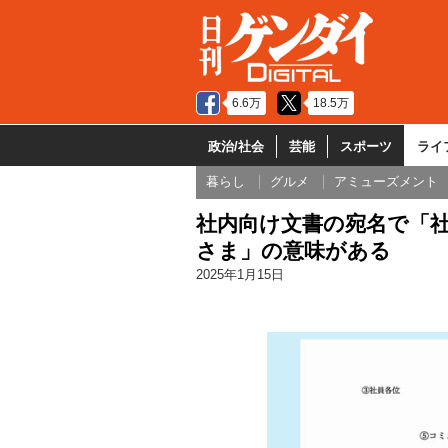
6.6万
18.5万
政治/社会
芸能
スポーツ
ライ
暮らし
グルメ
アミューズメント
社内向け文書の宛名で「
さま」の意味がある
2025年1月15日