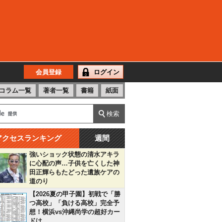
会員登録
ログイン
コラム一覧
著者一覧
書籍
紙面
アクセスランキング
週間
強いショック状態の清水アキラ
に心配の声…子供を亡くした神
田正輝らもたどった遺族ケアの
道のり
【2026夏の甲子園】初戦で「勝
つ高校」「負ける高校」完全予
想！横浜vs沖縄尚学の超好カー
ドは…