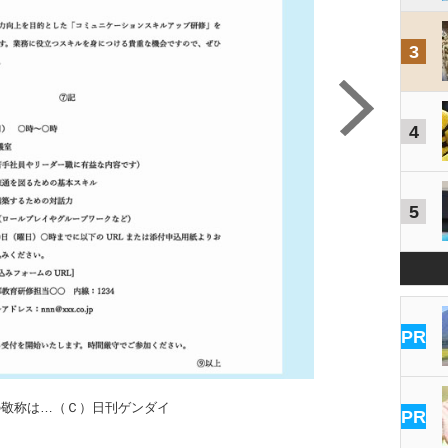
3
4
5
PR
の敬称は…（Ｃ）日刊ゲンダイ
PR