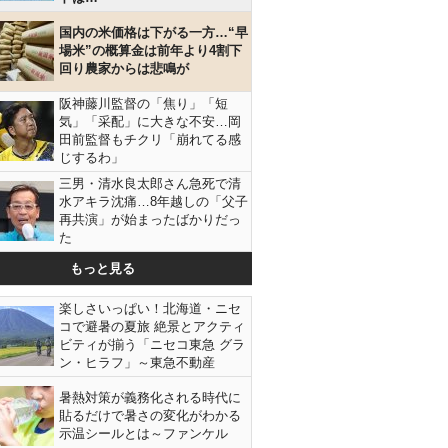
国内の米価格は下がる一方…“早
場米”の概算金は前年より4割下
回り農家からは悲鳴が
阪神藤川監督の「焦り」「短
気」「采配」に大きな不安…岡
田前監督もチクリ「崩れてる感
じするわ」
三男・清水良太郎さん急死で清
水アキラ沈痛…8年越しの「父子
再共演」が始まったばかりだっ
た
もっと見る
楽しさいっぱい！北海道・ニセ
コで避暑の夏旅 絶景とアクティ
ビティが揃う「ニセコ東急 グラ
ン・ヒラフ」～東急不動産
暑熱対策が義務化される時代に
貼るだけで暑さの変化がわかる
示温シールとは～ファンケル