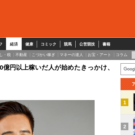
フ
経済
健康
コミック
競馬
公営競技
書籍
し・税
不動産
こづかい稼ぎ
マネーの達人
お宝・アート
コラム
10億円以上稼いだ人が始めたきっかけ、
1
2