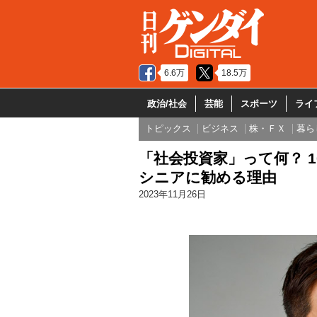
6.6万
18.5万
政治/社会
芸能
スポーツ
ライ
トピックス
ビジネス
株・ＦＸ
暮ら
「社会投資家」って何？ 
シニアに勧める理由
2023年11月26日