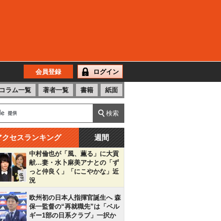
会員登録
ログイン
コラム一覧
著者一覧
書籍
紙面
アクセスランキング
週間
中村倫也が「風、薫る」に大貢
献…妻・水卜麻美アナとの「ず
っと仲良く」「にこやかな」近
況
欧州初の日本人指揮官誕生へ 森
保一監督の“再就職先”は「ベル
ギー1部の日系クラブ」一択か