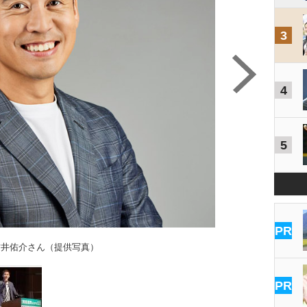
3
4
5
アジア
PR
竹井佑介さん（提供写真）
PR