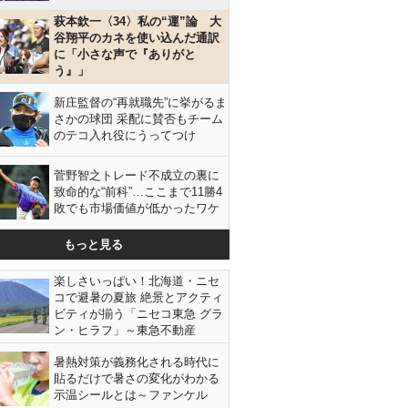
萩本欽一〈34〉私の“運”論 大
谷翔平のカネを使い込んだ通訳
に「小さな声で『ありがと
う』」
新庄監督の“再就職先”に挙がるま
さかの球団 采配に賛否もチーム
のテコ入れ役にうってつけ
菅野智之トレード不成立の裏に
致命的な“前科”…ここまで11勝4
を中心に社会投資活動を行っている（提供写真）
敗でも市場価値が低かったワケ
もっと見る
恵まれな
楽しさいっぱい！北海道・ニセ
コで避暑の夏旅 絶景とアクティ
ビティが揃う「ニセコ東急 グラ
ン・ヒラフ」～東急不動産
暑熱対策が義務化される時代に
貼るだけで暑さの変化がわかる
示温シールとは～ファンケル