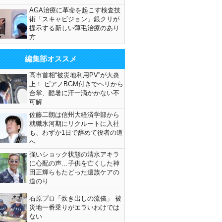
AGA治療に革命を起こす検査技
術「スキャビジョン」銀クリが
提示する新しい薄毛治療のあり
方
編集部オススメ
高市首相“被災地利用PV”が大炎
上！ ピアノBGM付きでヘリから
合掌、酷暑に汗一滴かかない不
可解
佐藤二朗は信州大経済学部から
就職氷河期にリクルートに入社
も、わずか1日で辞めて役者の道
へ
強いショック状態の清水アキラ
に心配の声…子供を亡くした神
田正輝らもたどった遺族ケアの
道のり
石原プロ「炊き出しの流儀」 被
災地一番乗りがエラいわけでは
ない