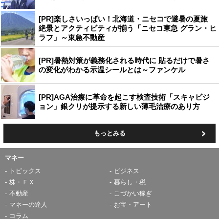
[PR]楽しさいっぱい！北海道・ニセコで避暑の夏旅
絶景とアクティビティが揃う「ニセコ東急 グラン・ヒ
ラフ」～東急不動産
[PR]暑熱対策が義務化される時代に 貼るだけで暑さ
の変化がわかる示温シールとは～ファンケル
[PR]AGA治療に革命を起こす検査技術「スキャビジ
ョン」銀クリが提示する新しい薄毛治療のあり方
もっとみる
マネー
トピックス
ビジネス
株・ＦＸ
暮らし・税
不動産
こづかい稼ぎ
マネーの達人
お宝・アート
コラム