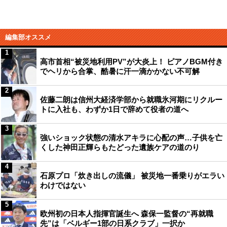
編集部オススメ
1
高市首相“被災地利用PV”が大炎上！ ピアノBGM付き
でヘリから合掌、酷暑に汗一滴かかない不可解
2
佐藤二朗は信州大経済学部から就職氷河期にリクルー
トに入社も、わずか1日で辞めて役者の道へ
3
強いショック状態の清水アキラに心配の声…子供を亡
くした神田正輝らもたどった遺族ケアの道のり
4
石原プロ「炊き出しの流儀」 被災地一番乗りがエラい
わけではない
5
欧州初の日本人指揮官誕生へ 森保一監督の“再就職
先”は「ベルギー1部の日系クラブ」一択か