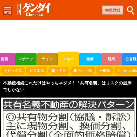
芸能
スポーツ
ライフ
マネー
健康
競馬
公営競
ボートレース
競輪
オートレース
トピックス
ビジネス
株・ＦＸ
暮らし・税
不動産
こづかい稼
不動産相続これだけはやっちゃダメ！「共有名義」はリスクの温床
でしかない