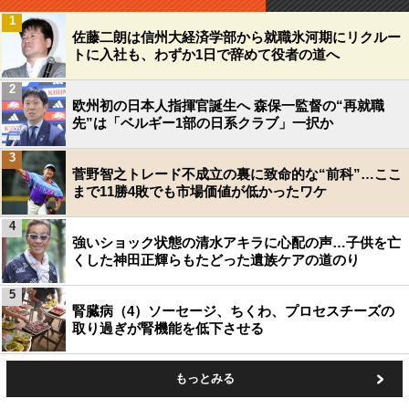
1
佐藤二朗は信州大経済学部から就職氷河期にリクルー
トに入社も、わずか1日で辞めて役者の道へ
2
欧州初の日本人指揮官誕生へ 森保一監督の“再就職
先”は「ベルギー1部の日系クラブ」一択か
3
菅野智之トレード不成立の裏に致命的な“前科”…ここ
まで11勝4敗でも市場価値が低かったワケ
4
強いショック状態の清水アキラに心配の声…子供を亡
くした神田正輝らもたどった遺族ケアの道のり
5
腎臓病（4）ソーセージ、ちくわ、プロセスチーズの
取り過ぎが腎機能を低下させる
もっとみる