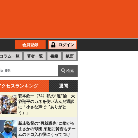
会員登録
ログイン
コラム一覧
著者一覧
書籍
紙面
アクセスランキング
週間
萩本欽一〈34〉私の“運”論 大
谷翔平のカネを使い込んだ通訳
に「小さな声で『ありがと
う』」
新庄監督の“再就職先”に挙がる
まさかの球団 采配に賛否もチー
ムのテコ入れ役にうってつけ