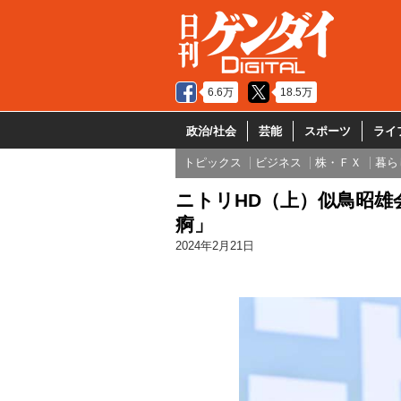
6.6万
18.5万
政治/社会
芸能
スポーツ
ライ
トピックス
ビジネス
株・ＦＸ
暮ら
ニトリHD（上）似鳥昭雄
痾」
2024年2月21日